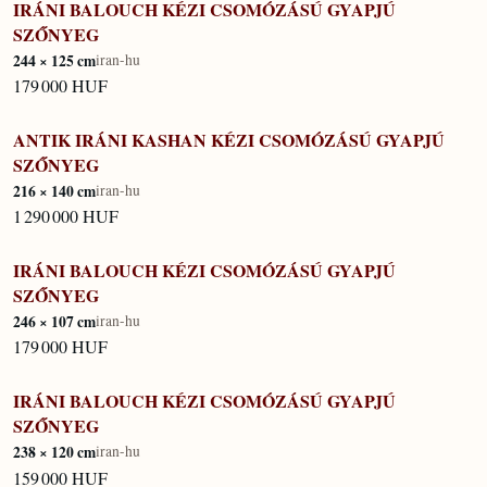
IRÁNI BALOUCH KÉZI CSOMÓZÁSÚ GYAPJÚ
IN STOCK
SZŐNYEG
244 × 125 cm
iran-hu
179 000 HUF
ANTIK IRÁNI KASHAN KÉZI CSOMÓZÁSÚ GYAPJÚ
IN STOCK
SZŐNYEG
216 × 140 cm
iran-hu
1 290 000 HUF
IRÁNI BALOUCH KÉZI CSOMÓZÁSÚ GYAPJÚ
IN STOCK
SZŐNYEG
246 × 107 cm
iran-hu
179 000 HUF
IRÁNI BALOUCH KÉZI CSOMÓZÁSÚ GYAPJÚ
IN STOCK
SZŐNYEG
238 × 120 cm
iran-hu
159 000 HUF