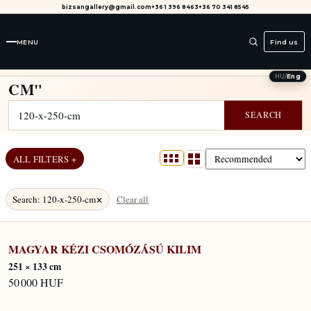
bizsangallery@gmail.com
+36 1 396 8463
+36 70 341 8545
MENU
Find us
SEARCH RESULTS FOR "120-X-250-
HU
/
Eng
CM"
SEARCH
ALL FILTERS +
×
Search
:
120-x-250-cm
Clear all
MAGYAR KÉZI CSOMÓZÁSÚ KILIM
IN STOCK
251 × 133 cm
50 000 HUF