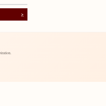
>
iration.