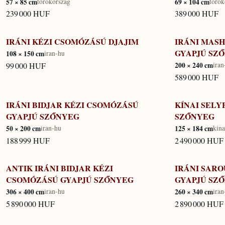
57 × 85 cm
torokorszag
69 × 104 cm
torok
239 000 HUF
389 000 HUF
IRÁNI KÉZI CSOMÓZÁSÚ DJAJIM
IRÁNI MAS
KÉSZLETEN
KÉSZLETEN
GYAPJÚ SZ
108 × 150 cm
iran-hu
99 000 HUF
200 × 240 cm
iran
589 000 HUF
IRÁNI BIDJAR KÉZI CSOMÓZÁSÚ
KÍNAI SEL
KÉSZLETEN
KÉSZLETEN
GYAPJÚ SZŐNYEG
SZŐNYEG
50 × 200 cm
iran-hu
125 × 184 cm
kina
188 999 HUF
2 490 000 HUF
ANTIK IRÁNI BIDJAR KÉZI
IRÁNI SAR
KÉSZLETEN
KÉSZLETEN
CSOMÓZÁSÚ GYAPJÚ SZŐNYEG
GYAPJÚ SZ
306 × 400 cm
iran-hu
260 × 340 cm
iran
5 890 000 HUF
2 890 000 HUF