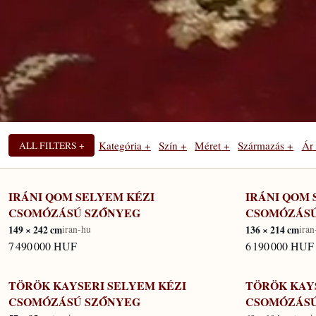
Shop All
Kategória
+
Szín
+
Méret
+
Származás
+
Ár
ALL FILTERS +
These handmade rugs turn artistic vision into everyday beauty.
IRÁNI QOM SELYEM KÉZI
IRÁNI QOM 
KÉSZLETEN
KÉSZLETEN
CSOMÓZÁSÚ SZŐNYEG
CSOMÓZÁSÚ
149 × 242 cm
iran-hu
136 × 214 cm
iran
7 490 000 HUF
6 190 000 HUF
TÖRÖK KAYSERI SELYEM KÉZI
TÖRÖK KAY
KÉSZLETEN
KÉSZLETEN
CSOMÓZÁSÚ SZŐNYEG
CSOMÓZÁSÚ