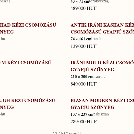
orszag
43 × 71 cm
torokorszag
489 000 HUF
HHAD KÉZI CSOMÓZÁSÚ
ANTIK IRÁNI KASHAN KÉ
KÉSZLETEN
ŐNYEG
CSOMÓZÁSÚ GYAPJÚ SZŐ
-hu
74 × 161 cm
iran-hu
139 000 HUF
YEM KÉZI CSOMÓZÁSÚ
IRÁNI MOUD KÉZI CSOM
KÉSZLETEN
GYAPJÚ SZŐNYEG
210 × 200 cm
iran-hu
849 000 HUF
OUGH KÉZI CSOMÓZÁSÚ
BIZSAN MODERN KÉZI C
KÉSZLETEN
ŐNYEG
GYAPJÚ SZŐNYEG
-hu
137 × 237 cm
pakisztan
289 000 HUF
20 / 657 termék