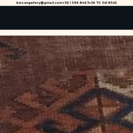
bizsangallery@gmail.com
+36 1 396 8463
+36 70 341 8545