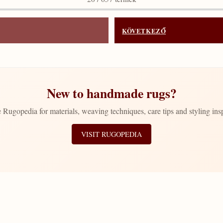
KÖVETKEZŐ
New to handmade rugs?
 Rugopedia for materials, weaving techniques, care tips and styling insp
VISIT RUGOPEDIA