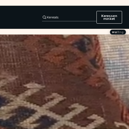
Keressen
Keresés
minket
HU
/
Eng