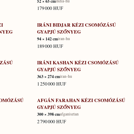
52 × 65 cm
india-hu
179 000 HUF
ZI
IRÁNI BIDJAR KÉZI CSOMÓZÁSÚ
KÉSZLETEN
NYEG
GYAPJÚ SZŐNYEG
94 × 142 cm
iran-hu
189 000 HUF
ÓZÁSÚ
IRÁNI KASHAN KÉZI CSOMÓZÁSÚ
KÉSZLETEN
GYAPJÚ SZŐNYEG
363 × 274 cm
iran-hu
1 250 000 HUF
SOMÓZÁSÚ
AFGÁN FARAHAN KÉZI CSOMÓZÁSÚ
KÉSZLETEN
GYAPJÚ SZŐNYEG
300 × 398 cm
afganisztan
2 790 000 HUF