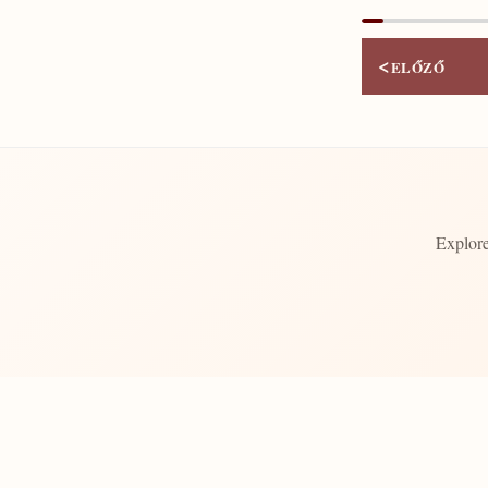
<
ELŐZŐ
Explore