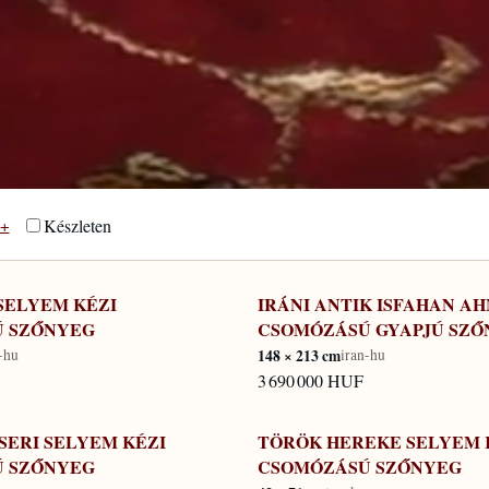
Készleten
+
SELYEM KÉZI
IRÁNI ANTIK ISFAHAN A
KÉSZLETEN
 SZŐNYEG
CSOMÓZÁSÚ GYAPJÚ SZŐ
-hu
148 × 213 cm
iran-hu
3 690 000 HUF
SERI SELYEM KÉZI
TÖRÖK HEREKE SELYEM 
KÉSZLETEN
 SZŐNYEG
CSOMÓZÁSÚ SZŐNYEG