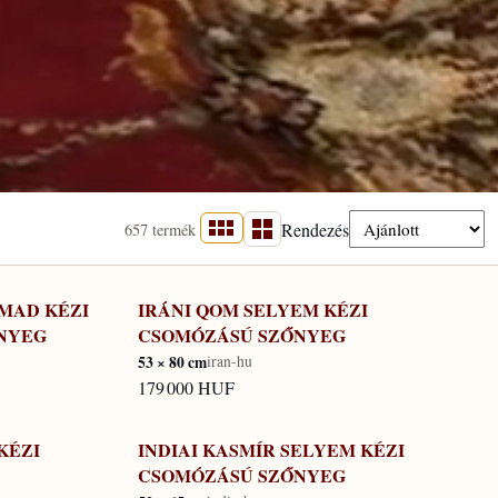
Rendezés
657 termék
HMAD KÉZI
IRÁNI QOM SELYEM KÉZI
KÉSZLETEN
NYEG
CSOMÓZÁSÚ SZŐNYEG
53 × 80 cm
iran-hu
179 000 HUF
KÉZI
INDIAI KASMÍR SELYEM KÉZI
KÉSZLETEN
CSOMÓZÁSÚ SZŐNYEG