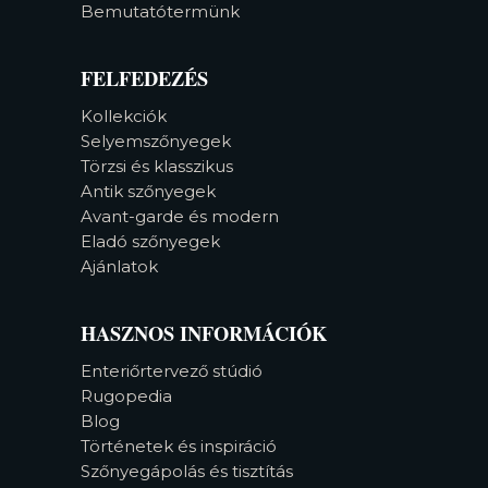
Bemutatótermünk
FELFEDEZÉS
Kollekciók
Selyemszőnyegek
Törzsi és klasszikus
Antik szőnyegek
Avant-garde és modern
Eladó szőnyegek
Ajánlatok
HASZNOS INFORMÁCIÓK
Enteriőrtervező stúdió
Rugopedia
Blog
Történetek és inspiráció
Szőnyegápolás és tisztítás