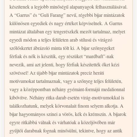
készítenek a legjobb minőségű alapanyagok felhasználásával.
A “Garrus” és “Guli Farang” nevű, régebbi bijar mintázatok
különösen egyediek és nagy értéket képviselnek. A Garrus
mintázat általában egy tengerészkék mezőt tartalmaz, melyet
egyedi módon a teljes felületen arab stílusú és virágzó
szőlőskertet ábrázoló minta tölt ki. A bijar szőnyegeket
férfiak és nők is készítik, egy részüket “mardbaft”-nak
nevezik, ami azt jelenti, hogy férfiak készítették őket kézi
szövéssel! Az újabb bijar mintázatok precíz heráti
motívumokat tartalmaznak, vagy a szőnyeg teljes felületén,
vagy a középpontban néhány gyémánt-formájú medalionnal
kibővítve. Néhány ritka darab esetén virág-motívumokkal is
találkozhatunk, melyek körvonalait finom selyem alkotja. A
bijar hagyományos színei a vörös, kék és krémszín. A bijarok
egyre ritkábbá válnak és várhatóak a közeljövőben már
gyűjtői darabnak fognak minősülni, tekintve, hogy az antik