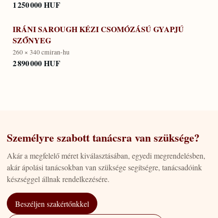
1 250 000 HUF
IRÁNI SAROUGH KÉZI CSOMÓZÁSÚ GYAPJÚ
SZŐNYEG
260 × 340 cm
iran-hu
2 890 000 HUF
Személyre szabott tanácsra van szüksége?
Akár a megfelelő méret kiválasztásában, egyedi megrendelésben,
akár ápolási tanácsokban van szüksége segítségre, tanácsadóink
készséggel állnak rendelkezésére.
Beszéljen szakértőnkkel