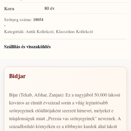
Kora
80 év
Szőnyeg száma:
18054
•
Kategóriák:
Antik Kollekció, Klasszikus Kollekció
Szállítás és visszaküldés
Bidjar
Bijar (Tekab, Afshar, Zanjan): Ez a nagyjából 50.000 lakosú
kisváros az elmúlt évszázad során a világ legtartósabb
szőnyegeinek előállítójaként szerzett hírnevet, melyeket e
tulajdonságuk miatt „Perzsia vas szőnyegeinek” neveznek. A
századforduló környékén ez a többnyire kurdok által lakott