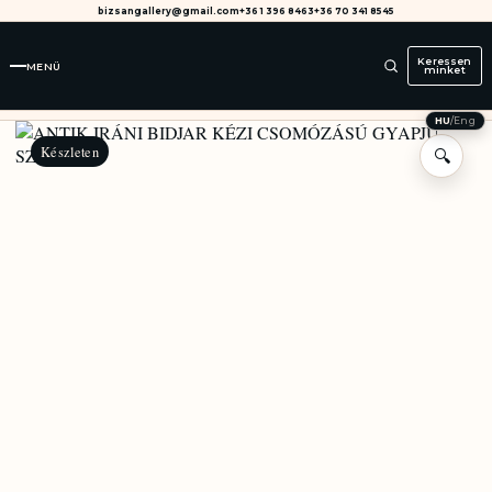
bizsangallery@gmail.com
+36 1 396 8463
+36 70 341 8545
Keressen
MENÜ
minket
HU
/
Eng
Készleten
🔍