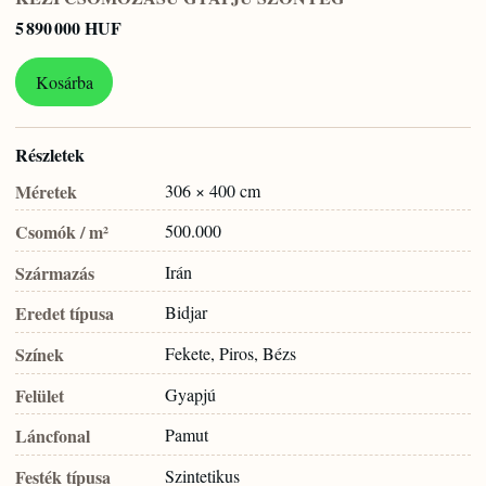
5 890 000 HUF
Kosárba
Részletek
Méretek
306 × 400 cm
Csomók / m²
500.000
Származás
Irán
Eredet típusa
Bidjar
Színek
Fekete, Piros, Bézs
Felület
Gyapjú
Láncfonal
Pamut
Festék típusa
Szintetikus