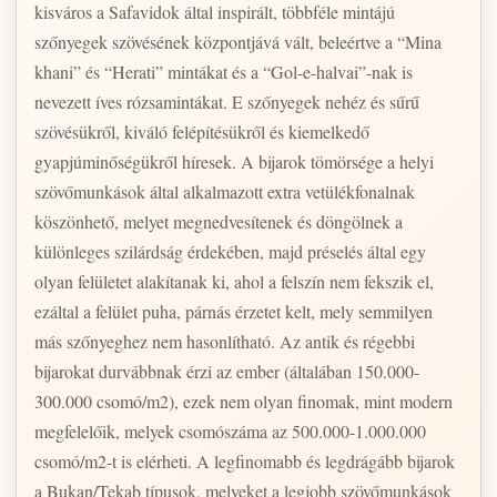
kisváros a Safavidok által inspirált, többféle mintájú
szőnyegek szövésének központjává vált, beleértve a “Mina
khani” és “Herati” mintákat és a “Gol-e-halvai”-nak is
nevezett íves rózsamintákat. E szőnyegek nehéz és sűrű
szövésükről, kiváló felépítésükről és kiemelkedő
gyapjúminőségükről híresek. A bijarok tömörsége a helyi
szövőmunkások által alkalmazott extra vetülékfonalnak
köszönhető, melyet megnedvesítenek és döngölnek a
különleges szilárdság érdekében, majd préselés által egy
olyan felületet alakítanak ki, ahol a felszín nem fekszik el,
ezáltal a felület puha, párnás érzetet kelt, mely semmilyen
más szőnyeghez nem hasonlítható. Az antik és régebbi
bijarokat durvábbnak érzi az ember (általában 150.000-
300.000 csomó/m2), ezek nem olyan finomak, mint modern
megfelelőik, melyek csomószáma az 500.000-1.000.000
csomó/m2-t is elérheti. A legfinomabb és legdrágább bijarok
a Bukan/Tekab típusok, melyeket a legjobb szövőmunkások