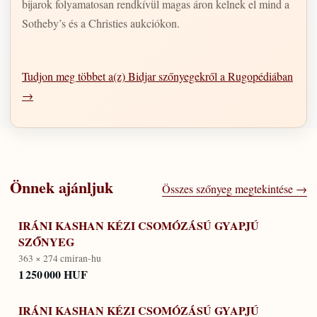
bijarok folyamatosan rendkívül magas áron kelnek el mind a
Sotheby’s és a Christies aukciókon.
Tudjon meg többet a(z) Bidjar szőnyegekről a Rugopédiában
→
Önnek ajánljuk
Összes szőnyeg megtekintése →
IRÁNI KASHAN KÉZI CSOMÓZÁSÚ GYAPJÚ
SZŐNYEG
363 × 274 cm
iran-hu
1 250 000 HUF
IRÁNI KASHAN KÉZI CSOMÓZÁSÚ GYAPJÚ