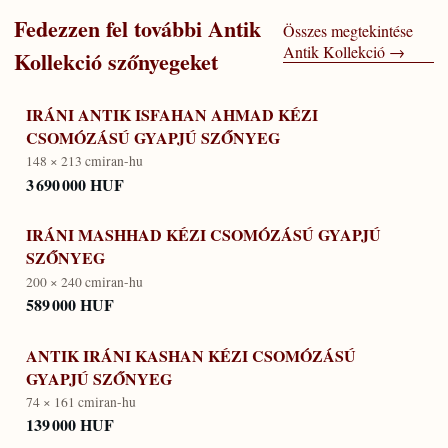
Fedezzen fel további
Antik
Összes megtekintése
Antik Kollekció
→
Kollekció
szőnyegeket
IRÁNI ANTIK ISFAHAN AHMAD KÉZI
CSOMÓZÁSÚ GYAPJÚ SZŐNYEG
148 × 213 cm
iran-hu
3 690 000 HUF
IRÁNI MASHHAD KÉZI CSOMÓZÁSÚ GYAPJÚ
SZŐNYEG
200 × 240 cm
iran-hu
589 000 HUF
ANTIK IRÁNI KASHAN KÉZI CSOMÓZÁSÚ
GYAPJÚ SZŐNYEG
74 × 161 cm
iran-hu
139 000 HUF