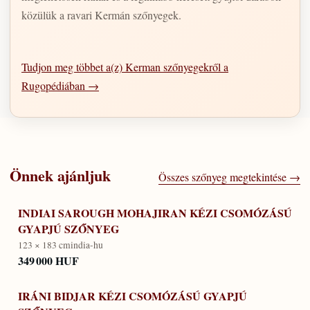
közülük a ravari Kermán szőnyegek.
Tudjon meg többet a(z) Kerman szőnyegekről a
Rugopédiában →
Önnek ajánljuk
Összes szőnyeg megtekintése →
INDIAI SAROUGH MOHAJIRAN KÉZI CSOMÓZÁSÚ
GYAPJÚ SZŐNYEG
123 × 183 cm
india-hu
349 000 HUF
IRÁNI BIDJAR KÉZI CSOMÓZÁSÚ GYAPJÚ