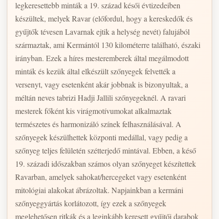
legkeresettebb minták a 19. század késői évtizedeiben
készültek, melyek Ravar (előfordul, hogy a kereskedők és
gyűjtők tévesen Lavarnak ejtik a helység nevét) falujából
származtak, ami Kermántól 130 kilométerre található, északi
irányban. Ezek a híres mesteremberek által megálmodott
minták és kezük által elkészült szőnyegek felvették a
versenyt, vagy esetenként akár jobbnak is bizonyultak, a
méltán neves tabrizi Hadji Jallili szőnyegeknél. A ravari
mesterek főként kis virágmotívumokat alkalmaztak
természetes és harmonizáló színek felhasználásával. A
szőnyegek készülhettek központi medállal, vagy pedig a
szőnyeg teljes felületén szétterjedő mintával. Ebben, a késő
19. századi időszakban számos olyan szőnyeget készítettek
Ravarban, amelyek sahokat/hercegeket vagy esetenként
mitológiai alakokat ábrázoltak. Napjainkban a kermáni
szőnyeggyártás korlátozott, így ezek a szőnyegek
meglehetősen ritkák és a leginkább keresett gyűjtői darabok