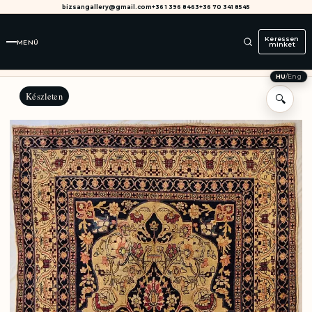
bizsangallery@gmail.com
+36 1 396 8463
+36 70 341 8545
Keressen
MENÜ
minket
HU
/
Eng
Készleten
🔍