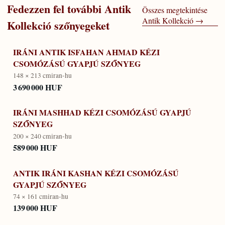
Fedezzen fel további
Antik
Összes megtekintése
Antik Kollekció
→
Kollekció
szőnyegeket
IRÁNI ANTIK ISFAHAN AHMAD KÉZI
CSOMÓZÁSÚ GYAPJÚ SZŐNYEG
148 × 213 cm
iran-hu
3 690 000 HUF
IRÁNI MASHHAD KÉZI CSOMÓZÁSÚ GYAPJÚ
SZŐNYEG
200 × 240 cm
iran-hu
589 000 HUF
ANTIK IRÁNI KASHAN KÉZI CSOMÓZÁSÚ
GYAPJÚ SZŐNYEG
74 × 161 cm
iran-hu
139 000 HUF