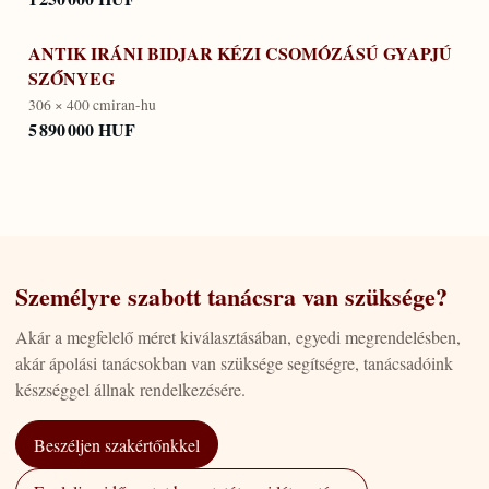
ANTIK IRÁNI BIDJAR KÉZI CSOMÓZÁSÚ GYAPJÚ
SZŐNYEG
306 × 400 cm
iran-hu
5 890 000 HUF
Személyre szabott tanácsra van szüksége?
Akár a megfelelő méret kiválasztásában, egyedi megrendelésben,
akár ápolási tanácsokban van szüksége segítségre, tanácsadóink
készséggel állnak rendelkezésére.
Beszéljen szakértőnkkel