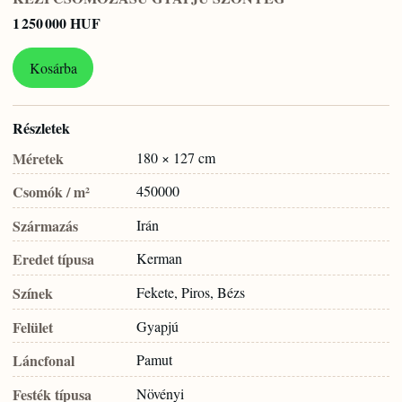
1 250 000 HUF
Kosárba
Részletek
Méretek
180 × 127 cm
Csomók / m²
450000
Származás
Irán
Eredet típusa
Kerman
Színek
Fekete, Piros, Bézs
Felület
Gyapjú
Láncfonal
Pamut
Festék típusa
Növényi