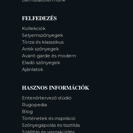
FELFEDEZÉS
Kollekciók
Selyemszőnyegek
Törzsi és klasszikus
Antik szőnyegek
Avant-garde és modern
Eladó szőnyegek
Ajánlatok
HASZNOS INFORMÁCIÓK
Enteriőrtervező stúdió
Rugopedia
Blog
Történetek és inspiráció
Szőnyegápolás és tisztítás
Szállítás és visszaküldés