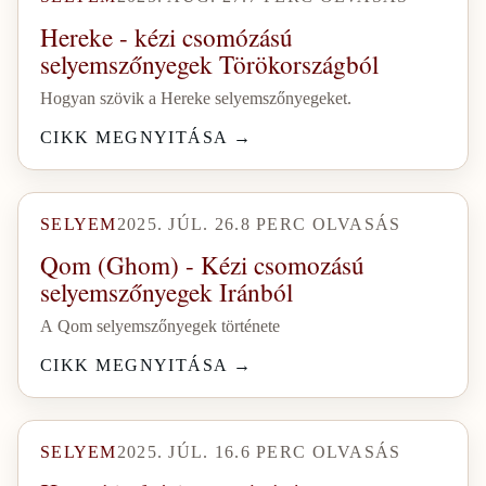
Hereke - kézi csomózású
selyemszőnyegek Törökországból
Hogyan szövik a Hereke selyemszőnyegeket.
CIKK MEGNYITÁSA
→
SELYEM
2025. JÚL. 26.
8
PERC OLVASÁS
Qom (Ghom) - Kézi csomozású
selyemszőnyegek Iránból
A Qom selyemszőnyegek története
CIKK MEGNYITÁSA
→
SELYEM
2025. JÚL. 16.
6
PERC OLVASÁS