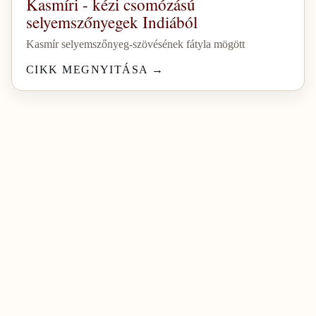
Kasmíri - kézi csomózású
selyemszőnyegek Indiából
Kasmír selyemszőnyeg-szövésének fátyla mögött
CIKK MEGNYITÁSA
→