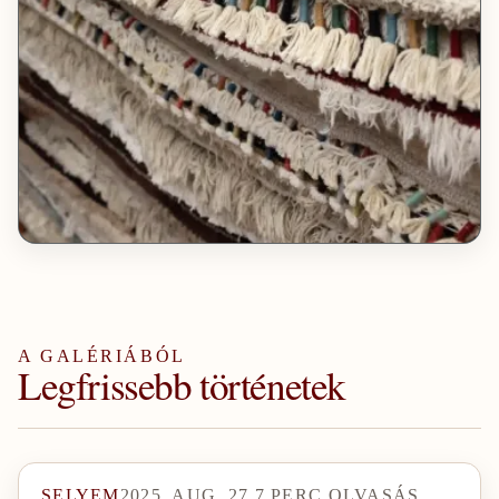
A GALÉRIÁBÓL
Legfrissebb történetek
SELYEM
2025. AUG. 27.
7
PERC OLVASÁS