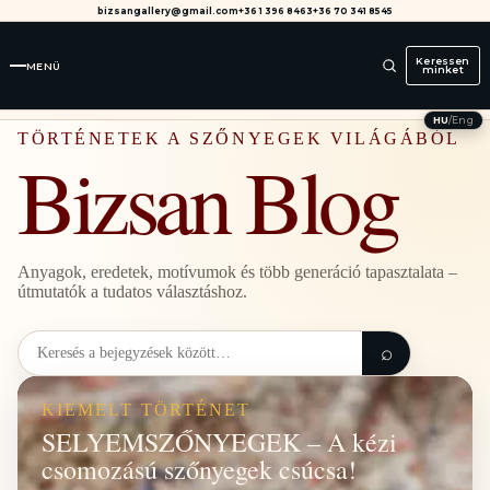
bizsangallery@gmail.com
+36 1 396 8463
+36 70 341 8545
Keressen
MENÜ
minket
HU
/
Eng
TÖRTÉNETEK A SZŐNYEGEK VILÁGÁBÓL
Bizsan Blog
Anyagok, eredetek, motívumok és több generáció tapasztalata –
útmutatók a tudatos választáshoz.
Keresés a blogban
⌕
KIEMELT TÖRTÉNET
SELYEMSZŐNYEGEK – A kézi
csomozású szőnyegek csúcsa!