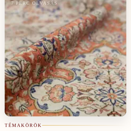
7
PERC OLVASÁS
TÉMAKÖRÖK