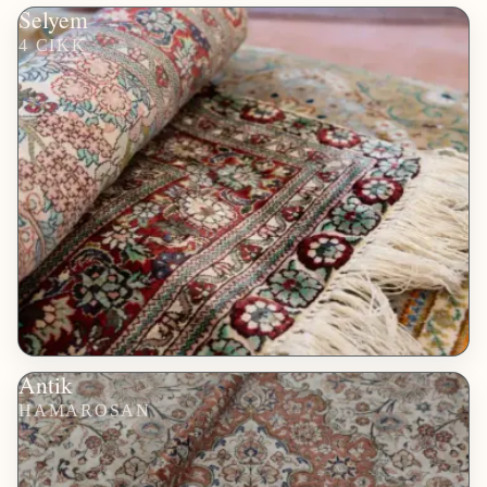
Selyem
4 CIKK
Antik
HAMAROSAN