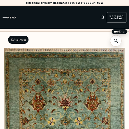
bizsangallery@gmail.com
+36 1 396 8463
+36 70 341 8545
Keressen
MENÜ
minket
HU
/
Eng
Készleten
🔍