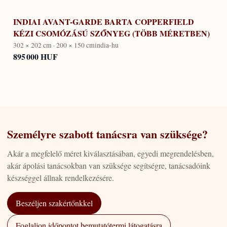
INDIAI AVANT-GARDE BARTA COPPERFIELD
KÉZI CSOMÓZÁSÚ SZŐNYEG (TÖBB MÉRETBEN)
302 × 202 cm · 200 × 150 cm
india-hu
895 000 HUF
Személyre szabott tanácsra van szüksége?
Akár a megfelelő méret kiválasztásában, egyedi megrendelésben,
akár ápolási tanácsokban van szüksége segítségre, tanácsadóink
készséggel állnak rendelkezésére.
Beszéljen szakértőnkkel
Foglaljon időpontot bemutatótermi látogatásra