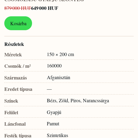
649 000 HUF
879 000 HUF
Kosárba
Részletek
Méretek
150 × 200 cm
Csomók / m²
160000
Származás
Afganisztán
Eredet típusa
—
Színek
Bézs, Zöld, Piros, Narancssárga
Felület
Gyapjú
Láncfonal
Pamut
Festék típusa
Szintetikus