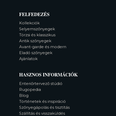
FELFEDEZÉS
Kollekciók
Selyemszőnyegek
Törzsi és klasszikus
Antik szőnyegek
Avant-garde és modern
Eladó szőnyegek
Ajánlatok
HASZNOS INFORMÁCIÓK
Enteriőrtervező stúdió
Rugopedia
Blog
Történetek és inspiráció
Szőnyegápolás és tisztítás
Szállítás és visszaküldés