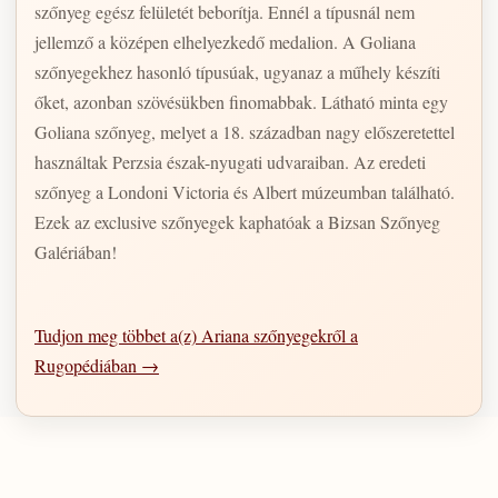
szőnyeg egész felületét beborítja. Ennél a típusnál nem
jellemző a középen elhelyezkedő medalion. A Goliana
szőnyegekhez hasonló típusúak, ugyanaz a műhely készíti
őket, azonban szövésükben finomabbak. Látható minta egy
Goliana szőnyeg, melyet a 18. században nagy előszeretettel
használtak Perzsia észak-nyugati udvaraiban. Az eredeti
szőnyeg a Londoni Victoria és Albert múzeumban található.
Ezek az exclusive szőnyegek kaphatóak a Bizsan Szőnyeg
Galériában!
Tudjon meg többet a(z) Ariana szőnyegekről a
Rugopédiában →