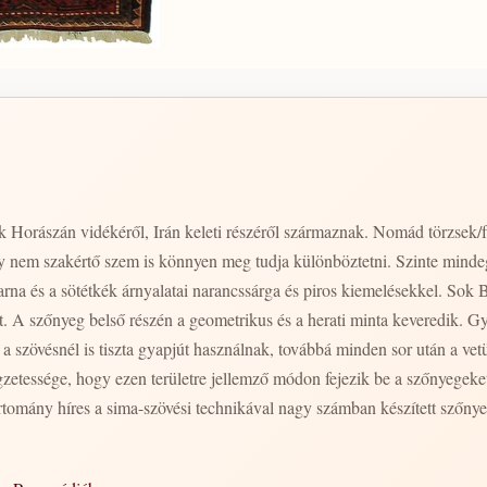
Horászán vidékéről, Irán keleti részéről származnak. Nomád törzsek/fé
y nem szakértő szem is könnyen meg tudja különböztetni. Szinte mindeg
rna és a sötétkék árnyalatai narancssárga és piros kiemelésekkel. Sok
. A szőnyeg belső részén a geometrikus és a herati minta keveredik. G
a szövésnél is tiszta gyapjút használnak, továbbá minden sor után a vet
zetessége, hogy ezen területre jellemző módon fejezik be a szőnyegek
rtomány híres a sima-szövési technikával nagy számban készített szőnye