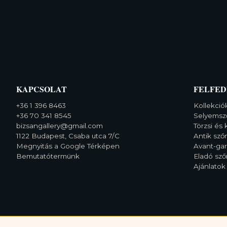
KAPCSOLAT
FELFED
+36 1 396 8463
Kollekció
+36 70 341 8545
Selyemsz
bizsangallery@gmail.com
Törzsi és 
1122 Budapest, Csaba utca 7/C
Antik sz
Megnyitás a Google Térképen
Avant-ga
Bemutatótermünk
Eladó sz
Ajánlatok