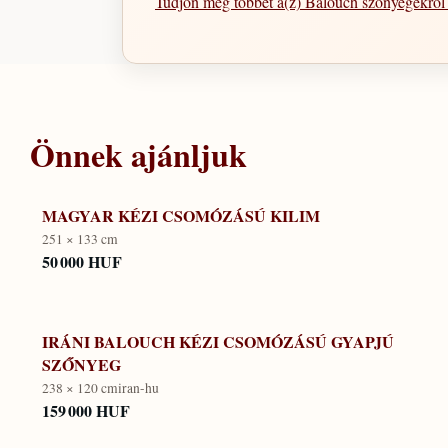
Tudjon meg többet a(z) Balouch szőnyegekrő
Önnek ajánljuk
MAGYAR KÉZI CSOMÓZÁSÚ KILIM
251 × 133 cm
50 000 HUF
IRÁNI BALOUCH KÉZI CSOMÓZÁSÚ GYAPJÚ
SZŐNYEG
238 × 120 cm
iran-hu
159 000 HUF