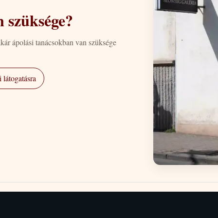
n szüksége?
akár ápolási tanácsokban van szüksége
 látogatásra