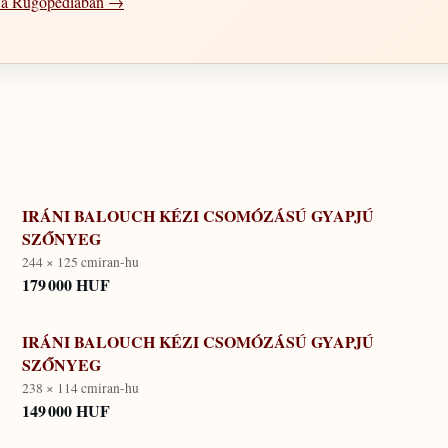
l a Rugopédiában →
IRÁNI BALOUCH KÉZI CSOMÓZÁSÚ GYAPJÚ
SZŐNYEG
244 × 125 cm
iran-hu
179 000 HUF
IRÁNI BALOUCH KÉZI CSOMÓZÁSÚ GYAPJÚ
SZŐNYEG
238 × 114 cm
iran-hu
149 000 HUF