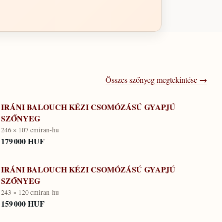
Összes szőnyeg megtekintése →
IRÁNI BALOUCH KÉZI CSOMÓZÁSÚ GYAPJÚ
SZŐNYEG
246 × 107 cm
iran-hu
179 000 HUF
IRÁNI BALOUCH KÉZI CSOMÓZÁSÚ GYAPJÚ
SZŐNYEG
243 × 120 cm
iran-hu
159 000 HUF