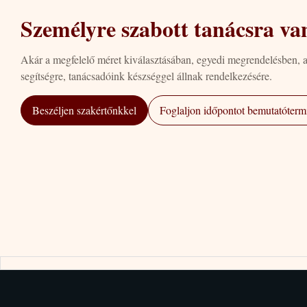
Személyre szabott tanácsra va
Akár a megfelelő méret kiválasztásában, egyedi megrendelésben, 
segítségre, tanácsadóink készséggel állnak rendelkezésére.
Beszéljen szakértőnkkel
Foglaljon időpontot bemutatótermi