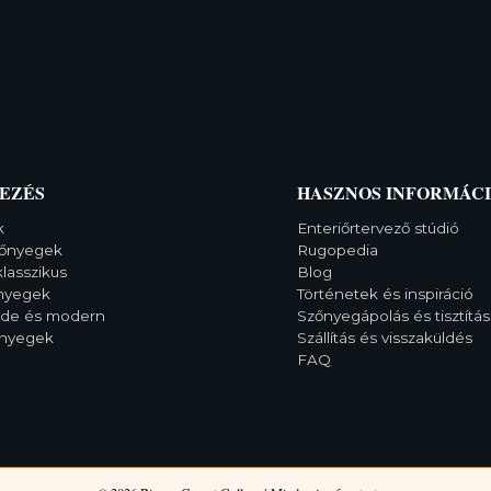
EZÉS
HASZNOS INFORMÁC
k
Enteriőrtervező stúdió
őnyegek
Rugopedia
klasszikus
Blog
őnyegek
Történetek és inspiráció
rde és modern
Szőnyegápolás és tisztítás
őnyegek
Szállítás és visszaküldés
FAQ