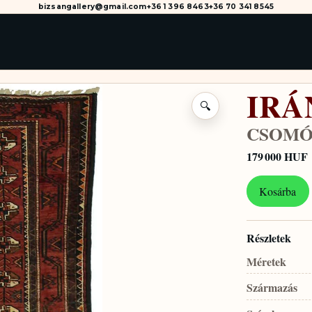
bizsangallery@gmail.com
+36 1 396 8463
+36 70 341 8545
IRÁ
🔍
CSOMÓ
179 000 HUF
Kosárba
Részletek
Méretek
Származás