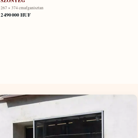
SZŐNYEG
267 × 374 cm
afganisztan
2 490 000 HUF