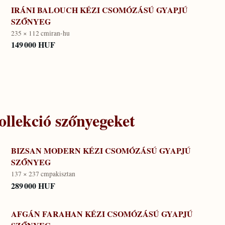
IRÁNI BALOUCH KÉZI CSOMÓZÁSÚ GYAPJÚ
SZŐNYEG
235 × 112 cm
iran-hu
149 000 HUF
llekció
szőnyegeket
BIZSAN MODERN KÉZI CSOMÓZÁSÚ GYAPJÚ
SZŐNYEG
137 × 237 cm
pakisztan
289 000 HUF
AFGÁN FARAHAN KÉZI CSOMÓZÁSÚ GYAPJÚ