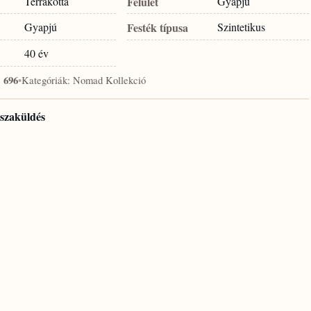
Terrakotta
Felület
Gyapjú
Gyapjú
Festék típusa
Szintetikus
40 év
:
696
•
Kategóriák:
Nomad Kollekció
isszaküldés