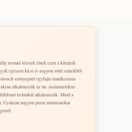
lig nomád törzsek élnek ezen a kiterjedt
yik egészen kicsi és nagyon sötét színekből
 Balouch szőnyegnél egyfajta imádkozásra
yakran alkalmazzák az ún. aszimmetrikus
ülékfonal technikát alkalmazzák. Mind a
et. Gyakran nagyon pazar mintázatokat
geiről.