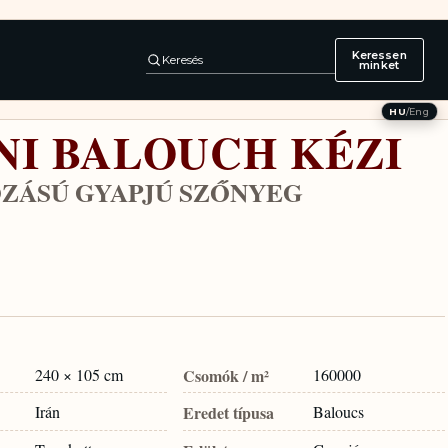
Keressen
Keresés
minket
HU
/
Eng
NI BALOUCH KÉZI
ZÁSÚ GYAPJÚ SZŐNYEG
240 × 105 cm
Csomók / m²
160000
Irán
Eredet típusa
Baloucs