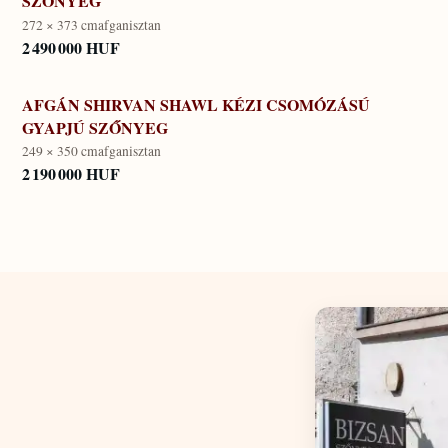
SZŐNYEG
272 × 373 cm
afganisztan
2 490 000 HUF
AFGÁN SHIRVAN SHAWL KÉZI CSOMÓZÁSÚ
GYAPJÚ SZŐNYEG
249 × 350 cm
afganisztan
2 190 000 HUF