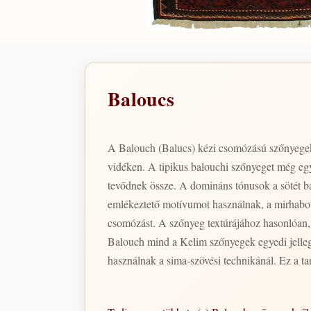
Baloucs
A Balouch (Balucs) kézi csomózású szőnyegek 
vidéken. A tipikus balouchi szőnyeget még eg
tevődnek össze. A domináns tónusok a sötét ba
emlékeztető motívumot használnak, a mirhabot
csomózást. A szőnyeg textúrájához hasonlóan, 
Balouch mind a Kelim szőnyegek egyedi jelleg
használnak a sima-szövési technikánál. Ez a ta