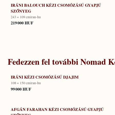
IRÁNI BALOUCH KÉZI CSOMÓZÁSÚ GYAPJÚ
SZŐNYEG
243 × 109 cm
iran-hu
219 000 HUF
Fedezzen fel további
Nomad Ko
IRÁNI KÉZI CSOMÓZÁSÚ DJAJIM
108 × 150 cm
iran-hu
99 000 HUF
AFGÁN FARAHAN KÉZI CSOMÓZÁSÚ GYAPJÚ