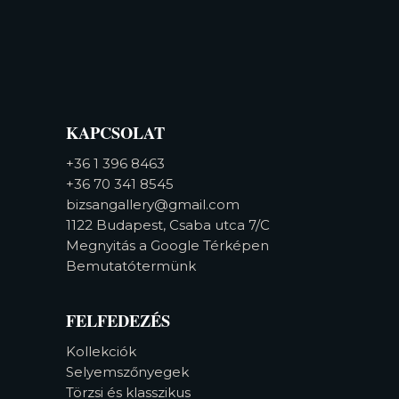
KAPCSOLAT
+36 1 396 8463
+36 70 341 8545
bizsangallery@gmail.com
1122 Budapest, Csaba utca 7/C
Megnyitás a Google Térképen
Bemutatótermünk
FELFEDEZÉS
Kollekciók
Selyemszőnyegek
Törzsi és klasszikus