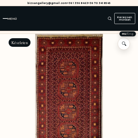
bizsangallery@gmail.com
+36 1 396 8463
+36 70 341 8545
Keressen
MENÜ
minket
HU
/
Eng
Készleten
🔍