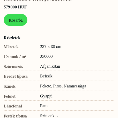
579 000 HUF
Kosárba
Részletek
Méretek
287 × 80 cm
Csomók / m²
350000
Származás
Afganisztán
Eredet típusa
Belzsik
Színek
Fekete, Piros, Narancssárga
Felület
Gyapjú
Láncfonal
Pamut
Festék típusa
Szintetikus