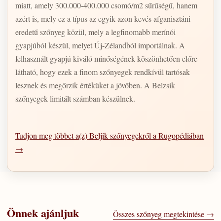
miatt, amely 300.000-400.000 csomó/m2 sűrűségű, hanem
azért is, mely ez a típus az egyik azon kevés afganisztáni
eredetű szőnyeg közül, mely a legfinomabb merínói
gyapjúból készül, melyet Új-Zélandból importálnak. A
felhasznált gyapjú kiváló minőségének köszönhetően előre
látható, hogy ezek a finom szőnyegek rendkívül tartósak
lesznek és megőrzik értéküket a jövőben. A Belzsik
szőnyegek limitált számban készülnek.
Tudjon meg többet a(z) Beljik szőnyegekről a Rugopédiában
→
Önnek ajánljuk
Összes szőnyeg megtekintése →