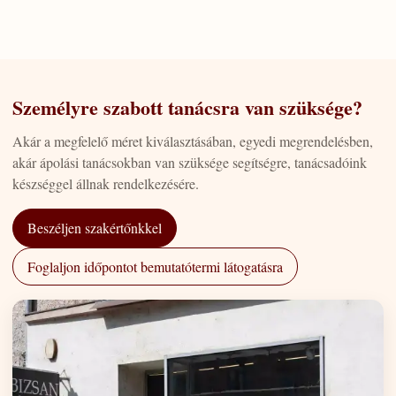
Személyre szabott tanácsra van szüksége?
Akár a megfelelő méret kiválasztásában, egyedi megrendelésben,
akár ápolási tanácsokban van szüksége segítségre, tanácsadóink
készséggel állnak rendelkezésére.
Beszéljen szakértőnkkel
Foglaljon időpontot bemutatótermi látogatásra