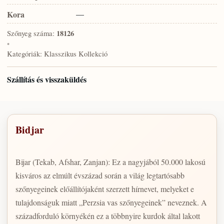
Kora
—
Szőnyeg száma:
18126
•
Kategóriák:
Klasszikus Kollekció
Szállítás és visszaküldés
Bidjar
Bijar (Tekab, Afshar, Zanjan): Ez a nagyjából 50.000 lakosú
kisváros az elmúlt évszázad során a világ legtartósabb
szőnyegeinek előállítójaként szerzett hírnevet, melyeket e
tulajdonságuk miatt „Perzsia vas szőnyegeinek” neveznek. A
századforduló környékén ez a többnyire kurdok által lakott