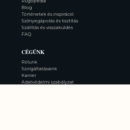
Rugopedia
Blog
Történetek és inspiráció
Szőnyegápolás és tisztítás
Szállítás és visszaküldés
FAQ
CÉGÜNK
Rólunk
Szolgáltatásaink
Karrier
Adatvédelmi szabályzat
Akadálymentesség
©
2026
Bizsan Carpet Gallery |
Minden jog fenntartva.