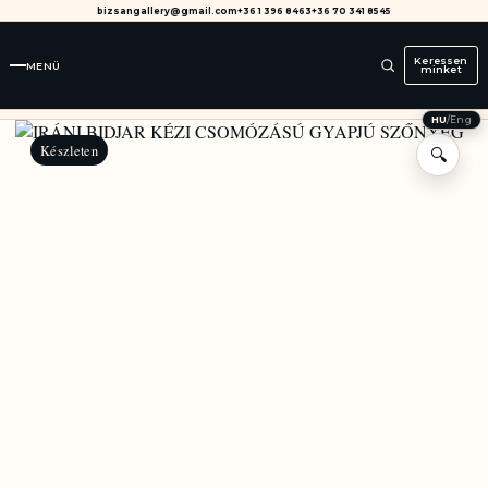
bizsangallery@gmail.com
+36 1 396 8463
+36 70 341 8545
Keressen
MENÜ
minket
HU
/
Eng
Készleten
🔍