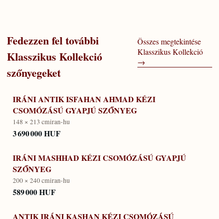
Fedezzen fel további
Összes megtekintése
Klasszikus Kollekció
Klasszikus Kollekció
→
szőnyegeket
IRÁNI ANTIK ISFAHAN AHMAD KÉZI
CSOMÓZÁSÚ GYAPJÚ SZŐNYEG
148 × 213 cm
iran-hu
3 690 000 HUF
IRÁNI MASHHAD KÉZI CSOMÓZÁSÚ GYAPJÚ
SZŐNYEG
200 × 240 cm
iran-hu
589 000 HUF
ANTIK IRÁNI KASHAN KÉZI CSOMÓZÁSÚ