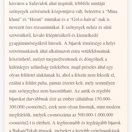
kisváros a Safavidok által inspirált, többféle mintájú
szőnyegek szövésének központjává vált, beleértve a “Mina
khani” és “Herati” mintákat és a “Gol-e-halvai”-nak is
nevezett íves rózsamintákat. E szőnyegek nehéz és sűrű
szövésükről, kiváló felépítésükről és kiemelkedő
gyapjúminőségükről híresek. A bijarok tömörsége a helyi
szövőmunkások által alkalmazott extra vetülékfonalnak
köszönhető, melyet megnedvesítenek és döngölnek a
különleges szilárdság érdekében, majd préselés által egy
olyan felületet alakítanak ki, ahol a felszín nem fekszik el,
ezáltal a felület puha, párnás érzetet kelt, mely semmilyen
más szőnyeghez nem hasonlítható. Az antik és régebbi
bijarokat durvábbnak érzi az ember (általában 150.000-
300.000 csomó/m2), ezek nem olyan finomak, mint modern
megfelelőik, melyek csomószáma az 500.000-1.000.000
csomó/m2-t is elérheti. A legfinomabb és legdrágább bijarok
a Bukan/Tekab típusok, melyeket a legjobb szövőmunkások