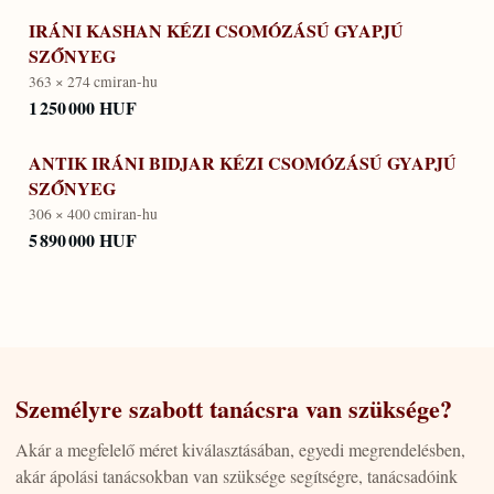
IRÁNI KASHAN KÉZI CSOMÓZÁSÚ GYAPJÚ
SZŐNYEG
363 × 274 cm
iran-hu
1 250 000 HUF
ANTIK IRÁNI BIDJAR KÉZI CSOMÓZÁSÚ GYAPJÚ
SZŐNYEG
306 × 400 cm
iran-hu
5 890 000 HUF
Személyre szabott tanácsra van szüksége?
Akár a megfelelő méret kiválasztásában, egyedi megrendelésben,
akár ápolási tanácsokban van szüksége segítségre, tanácsadóink