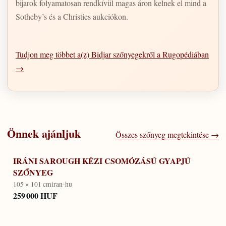
bijarok folyamatosan rendkívül magas áron kelnek el mind a
Sotheby’s és a Christies aukciókon.
Tudjon meg többet a(z) Bidjar szőnyegekről a Rugopédiában
→
Önnek ajánljuk
Összes szőnyeg megtekintése →
IRÁNI SAROUGH KÉZI CSOMÓZÁSÚ GYAPJÚ
SZŐNYEG
105 × 101 cm
iran-hu
259 000 HUF