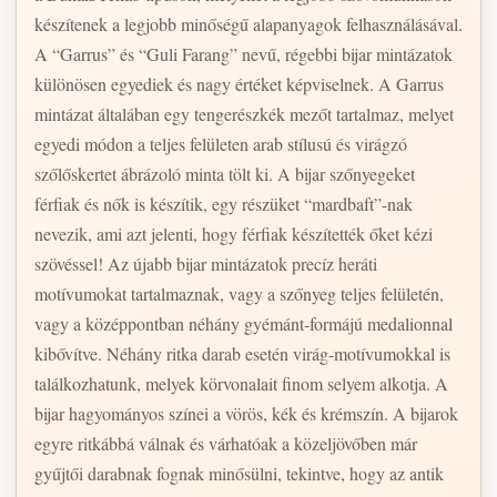
készítenek a legjobb minőségű alapanyagok felhasználásával.
A “Garrus” és “Guli Farang” nevű, régebbi bijar mintázatok
különösen egyediek és nagy értéket képviselnek. A Garrus
mintázat általában egy tengerészkék mezőt tartalmaz, melyet
egyedi módon a teljes felületen arab stílusú és virágzó
szőlőskertet ábrázoló minta tölt ki. A bijar szőnyegeket
férfiak és nők is készítik, egy részüket “mardbaft”-nak
nevezik, ami azt jelenti, hogy férfiak készítették őket kézi
szövéssel! Az újabb bijar mintázatok precíz heráti
motívumokat tartalmaznak, vagy a szőnyeg teljes felületén,
vagy a középpontban néhány gyémánt-formájú medalionnal
kibővítve. Néhány ritka darab esetén virág-motívumokkal is
találkozhatunk, melyek körvonalait finom selyem alkotja. A
bijar hagyományos színei a vörös, kék és krémszín. A bijarok
egyre ritkábbá válnak és várhatóak a közeljövőben már
gyűjtői darabnak fognak minősülni, tekintve, hogy az antik