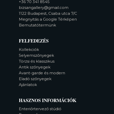
+36 70 341 8545
bizsangallery@gmail.com
1122 Budapest, Csaba utca 7/C
Megnyitás a Google Térképen
Bemutatótermünk
FELFEDEZÉS
Kollekciók
Selyemszőnyegek
Törzsi és klasszikus
Antik szőnyegek
Avant-garde és modern
Eladó szőnyegek
Ajánlatok
HASZNOS INFORMÁCIÓK
Enteriőrtervező stúdió