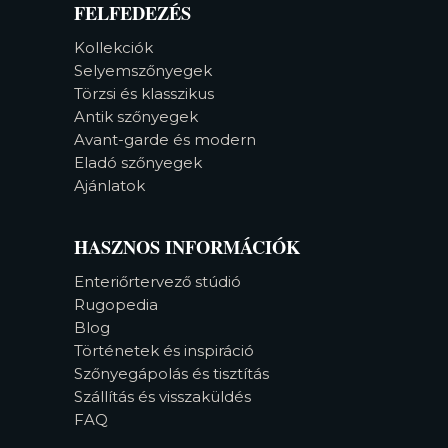
FELFEDEZÉS
Kollekciók
Selyemszőnyegek
Törzsi és klasszikus
Antik szőnyegek
Avant-garde és modern
Eladó szőnyegek
Ajánlatok
HASZNOS INFORMÁCIÓK
Enteriőrtervező stúdió
Rugopedia
Blog
Történetek és inspiráció
Szőnyegápolás és tisztítás
Szállítás és visszaküldés
FAQ