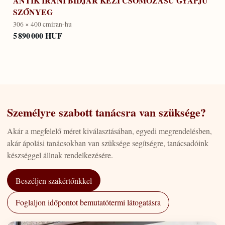
ANTIK IRÁNI BIDJAR KÉZI CSOMÓZÁSÚ GYAPJÚ
SZŐNYEG
306 × 400 cm
iran-hu
5 890 000 HUF
Személyre szabott tanácsra van szüksége?
Akár a megfelelő méret kiválasztásában, egyedi megrendelésben,
akár ápolási tanácsokban van szüksége segítségre, tanácsadóink
készséggel állnak rendelkezésére.
Beszéljen szakértőnkkel
Foglaljon időpontot bemutatótermi látogatásra