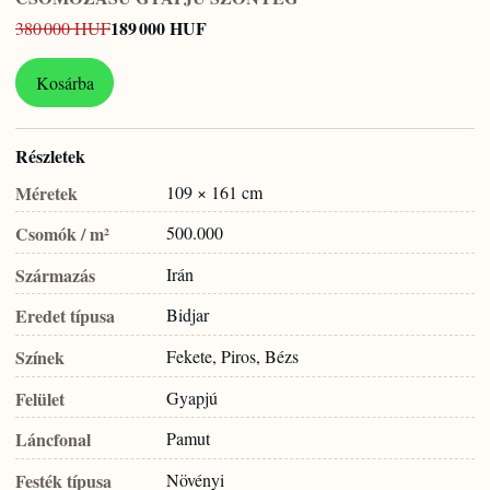
189 000 HUF
380 000 HUF
Kosárba
Részletek
Méretek
109 × 161 cm
Csomók / m²
500.000
Származás
Irán
Eredet típusa
Bidjar
Színek
Fekete, Piros, Bézs
Felület
Gyapjú
Láncfonal
Pamut
Festék típusa
Növényi