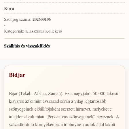
Kora
—
Szőnyeg száma:
202600106
•
Kategóriák:
Klasszikus Kollekció
Szállítás és visszaküldés
Bidjar
Bijar (Tekab, Afshar, Zanjan): Ez a nagyjából 50.000 lakosú
kisváros az elmúlt évszázad során a világ legtartósabb
szőnyegeinek előállítójaként szerzett hírnevet, melyeket e
tulajdonságuk miatt „Perzsia vas szőnyegeinek” neveznek. A
századforduló környékén ez a többnyire kurdok által lakott