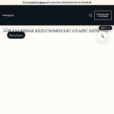
bizsangallery@gmail.com
+36 1 396 8463
+36 70 341 8545
Keressen
MENÜ
minket
HU
/
Eng
Készleten
🔍