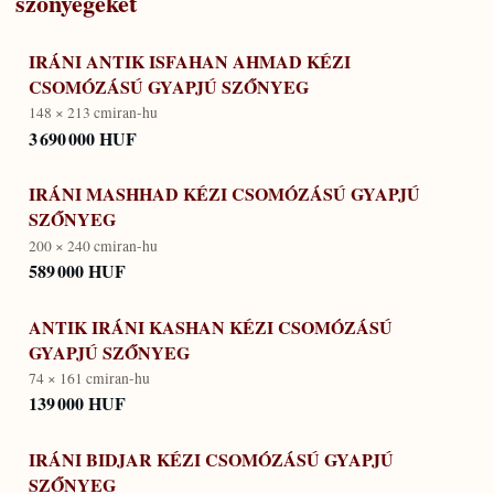
szőnyegeket
IRÁNI ANTIK ISFAHAN AHMAD KÉZI
CSOMÓZÁSÚ GYAPJÚ SZŐNYEG
148 × 213 cm
iran-hu
3 690 000 HUF
IRÁNI MASHHAD KÉZI CSOMÓZÁSÚ GYAPJÚ
SZŐNYEG
200 × 240 cm
iran-hu
589 000 HUF
ANTIK IRÁNI KASHAN KÉZI CSOMÓZÁSÚ
GYAPJÚ SZŐNYEG
74 × 161 cm
iran-hu
139 000 HUF
IRÁNI BIDJAR KÉZI CSOMÓZÁSÚ GYAPJÚ
SZŐNYEG