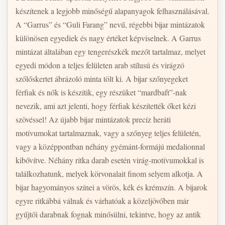
készítenek a legjobb minőségű alapanyagok felhasználásával.
A “Garrus” és “Guli Farang” nevű, régebbi bijar mintázatok
különösen egyediek és nagy értéket képviselnek. A Garrus
mintázat általában egy tengerészkék mezőt tartalmaz, melyet
egyedi módon a teljes felületen arab stílusú és virágzó
szőlőskertet ábrázoló minta tölt ki. A bijar szőnyegeket
férfiak és nők is készítik, egy részüket “mardbaft”-nak
nevezik, ami azt jelenti, hogy férfiak készítették őket kézi
szövéssel! Az újabb bijar mintázatok precíz heráti
motívumokat tartalmaznak, vagy a szőnyeg teljes felületén,
vagy a középpontban néhány gyémánt-formájú medalionnal
kibővítve. Néhány ritka darab esetén virág-motívumokkal is
találkozhatunk, melyek körvonalait finom selyem alkotja. A
bijar hagyományos színei a vörös, kék és krémszín. A bijarok
egyre ritkábbá válnak és várhatóak a közeljövőben már
gyűjtői darabnak fognak minősülni, tekintve, hogy az antik