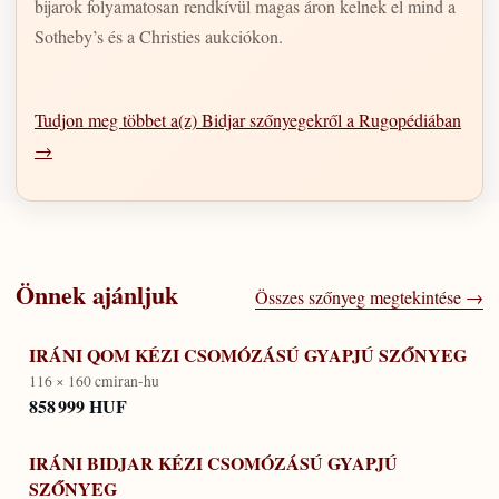
bijarok folyamatosan rendkívül magas áron kelnek el mind a
Sotheby’s és a Christies aukciókon.
Tudjon meg többet a(z) Bidjar szőnyegekről a Rugopédiában
→
Önnek ajánljuk
Összes szőnyeg megtekintése →
IRÁNI QOM KÉZI CSOMÓZÁSÚ GYAPJÚ SZŐNYEG
116 × 160 cm
iran-hu
858 999 HUF
IRÁNI BIDJAR KÉZI CSOMÓZÁSÚ GYAPJÚ
SZŐNYEG