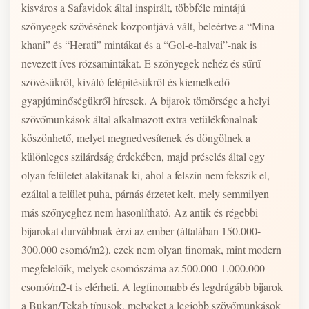
kisváros a Safavidok által inspirált, többféle mintájú
szőnyegek szövésének központjává vált, beleértve a “Mina
khani” és “Herati” mintákat és a “Gol-e-halvai”-nak is
nevezett íves rózsamintákat. E szőnyegek nehéz és sűrű
szövésükről, kiváló felépítésükről és kiemelkedő
gyapjúminőségükről híresek. A bijarok tömörsége a helyi
szövőmunkások által alkalmazott extra vetülékfonalnak
köszönhető, melyet megnedvesítenek és döngölnek a
különleges szilárdság érdekében, majd préselés által egy
olyan felületet alakítanak ki, ahol a felszín nem fekszik el,
ezáltal a felület puha, párnás érzetet kelt, mely semmilyen
más szőnyeghez nem hasonlítható. Az antik és régebbi
bijarokat durvábbnak érzi az ember (általában 150.000-
300.000 csomó/m2), ezek nem olyan finomak, mint modern
megfelelőik, melyek csomószáma az 500.000-1.000.000
csomó/m2-t is elérheti. A legfinomabb és legdrágább bijarok
a Bukan/Tekab típusok, melyeket a legjobb szövőmunkások