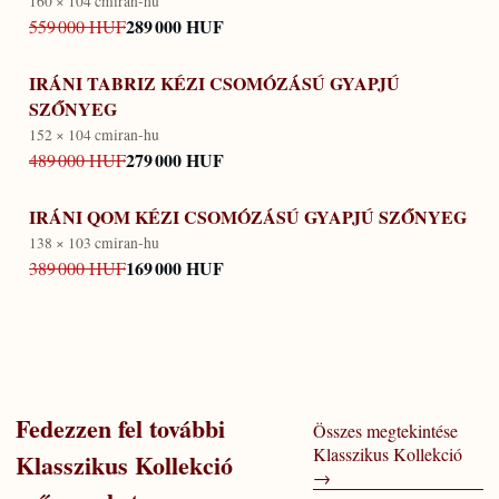
160 × 104 cm
iran-hu
289 000 HUF
559 000 HUF
IRÁNI TABRIZ KÉZI CSOMÓZÁSÚ GYAPJÚ
SZŐNYEG
152 × 104 cm
iran-hu
279 000 HUF
489 000 HUF
IRÁNI QOM KÉZI CSOMÓZÁSÚ GYAPJÚ SZŐNYEG
138 × 103 cm
iran-hu
169 000 HUF
389 000 HUF
Fedezzen fel további
Összes megtekintése
Klasszikus Kollekció
Klasszikus Kollekció
→