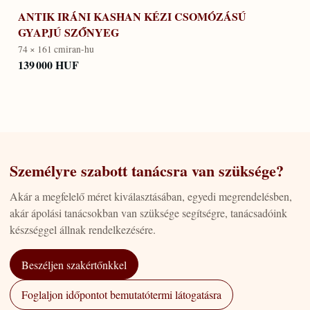
ANTIK IRÁNI KASHAN KÉZI CSOMÓZÁSÚ
GYAPJÚ SZŐNYEG
74 × 161 cm
iran-hu
139 000 HUF
Személyre szabott tanácsra van szüksége?
Akár a megfelelő méret kiválasztásában, egyedi megrendelésben,
akár ápolási tanácsokban van szüksége segítségre, tanácsadóink
készséggel állnak rendelkezésére.
Beszéljen szakértőnkkel
Foglaljon időpontot bemutatótermi látogatásra