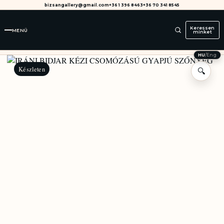
bizsangallery@gmail.com
+36 1 396 8463
+36 70 341 8545
Keressen
MENÜ
minket
HU
/
Eng
Készleten
🔍