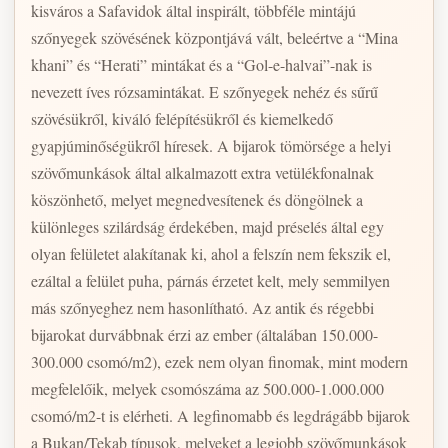
kisváros a Safavidok által inspirált, többféle mintájú
szőnyegek szövésének központjává vált, beleértve a “Mina
khani” és “Herati” mintákat és a “Gol-e-halvai”-nak is
nevezett íves rózsamintákat. E szőnyegek nehéz és sűrű
szövésükről, kiváló felépítésükről és kiemelkedő
gyapjúminőségükről híresek. A bijarok tömörsége a helyi
szövőmunkások által alkalmazott extra vetülékfonalnak
köszönhető, melyet megnedvesítenek és döngölnek a
különleges szilárdság érdekében, majd préselés által egy
olyan felületet alakítanak ki, ahol a felszín nem fekszik el,
ezáltal a felület puha, párnás érzetet kelt, mely semmilyen
más szőnyeghez nem hasonlítható. Az antik és régebbi
bijarokat durvábbnak érzi az ember (általában 150.000-
300.000 csomó/m2), ezek nem olyan finomak, mint modern
megfelelőik, melyek csomószáma az 500.000-1.000.000
csomó/m2-t is elérheti. A legfinomabb és legdrágább bijarok
a Bukan/Tekab típusok, melyeket a legjobb szövőmunkások