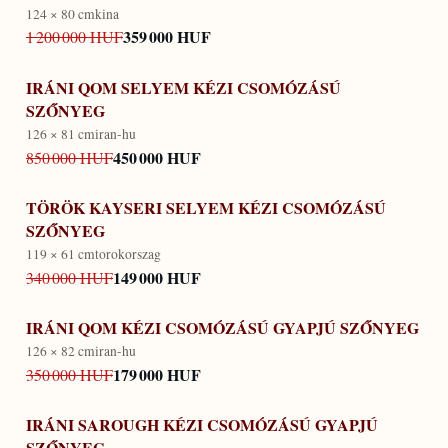
124 × 80 cm
kina
359 000 HUF
1 200 000 HUF
IRÁNI QOM SELYEM KÉZI CSOMÓZÁSÚ
SZŐNYEG
126 × 81 cm
iran-hu
450 000 HUF
850 000 HUF
TÖRÖK KAYSERI SELYEM KÉZI CSOMÓZÁSÚ
SZŐNYEG
119 × 61 cm
torokorszag
149 000 HUF
340 000 HUF
IRÁNI QOM KÉZI CSOMÓZÁSÚ GYAPJÚ SZŐNYEG
126 × 82 cm
iran-hu
179 000 HUF
350 000 HUF
IRÁNI SAROUGH KÉZI CSOMÓZÁSÚ GYAPJÚ
SZŐNYEG