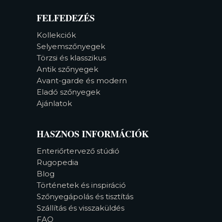
FELFEDEZÉS
Kollekciók
Selyemszőnyegek
Törzsi és klasszikus
Antik szőnyegek
Avant-garde és modern
Eladó szőnyegek
Ajánlatok
HASZNOS INFORMÁCIÓK
Enteriőrtervező stúdió
Rugopedia
Blog
Történetek és inspiráció
Szőnyegápolás és tisztítás
Szállítás és visszaküldés
FAQ