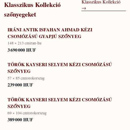
Klasszikus Kollekció
Klasszikus Kollekció
→
szőnyegeket
IRÁNI ANTIK ISFAHAN AHMAD KÉZI
CSOMÓZÁSÚ GYAPJÚ SZŐNYEG
148 × 213 cm
iran-hu
3 690 000 HUF
TÖRÖK KAYSERI SELYEM KÉZI CSOMÓZÁSÚ
SZŐNYEG
57 × 85 cm
torokorszag
239 000 HUF
TÖRÖK KAYSERI SELYEM KÉZI CSOMÓZÁSÚ
SZŐNYEG
69 × 104 cm
torokorszag
389 000 HUF