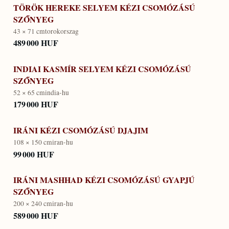
TÖRÖK HEREKE SELYEM KÉZI CSOMÓZÁSÚ
SZŐNYEG
43 × 71 cm
torokorszag
489 000 HUF
INDIAI KASMÍR SELYEM KÉZI CSOMÓZÁSÚ
SZŐNYEG
52 × 65 cm
india-hu
179 000 HUF
IRÁNI KÉZI CSOMÓZÁSÚ DJAJIM
108 × 150 cm
iran-hu
99 000 HUF
IRÁNI MASHHAD KÉZI CSOMÓZÁSÚ GYAPJÚ
SZŐNYEG
200 × 240 cm
iran-hu
589 000 HUF