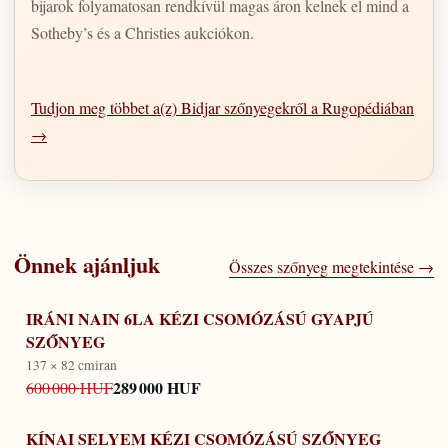
bijarok folyamatosan rendkívül magas áron kelnek el mind a
Sotheby’s és a Christies aukciókon.
Tudjon meg többet a(z) Bidjar szőnyegekről a Rugopédiában
→
Önnek ajánljuk
Összes szőnyeg megtekintése →
IRÁNI NAIN 6LA KÉZI CSOMÓZÁSÚ GYAPJÚ
SZŐNYEG
137 × 82 cm
iran
289 000 HUF
600 000 HUF
KÍNAI SELYEM KÉZI CSOMÓZÁSÚ SZŐNYEG