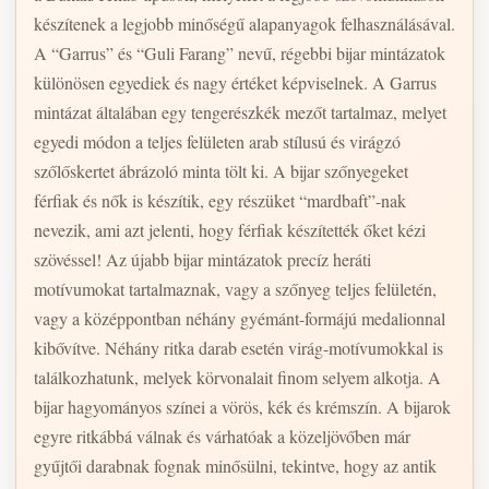
készítenek a legjobb minőségű alapanyagok felhasználásával.
A “Garrus” és “Guli Farang” nevű, régebbi bijar mintázatok
különösen egyediek és nagy értéket képviselnek. A Garrus
mintázat általában egy tengerészkék mezőt tartalmaz, melyet
egyedi módon a teljes felületen arab stílusú és virágzó
szőlőskertet ábrázoló minta tölt ki. A bijar szőnyegeket
férfiak és nők is készítik, egy részüket “mardbaft”-nak
nevezik, ami azt jelenti, hogy férfiak készítették őket kézi
szövéssel! Az újabb bijar mintázatok precíz heráti
motívumokat tartalmaznak, vagy a szőnyeg teljes felületén,
vagy a középpontban néhány gyémánt-formájú medalionnal
kibővítve. Néhány ritka darab esetén virág-motívumokkal is
találkozhatunk, melyek körvonalait finom selyem alkotja. A
bijar hagyományos színei a vörös, kék és krémszín. A bijarok
egyre ritkábbá válnak és várhatóak a közeljövőben már
gyűjtői darabnak fognak minősülni, tekintve, hogy az antik