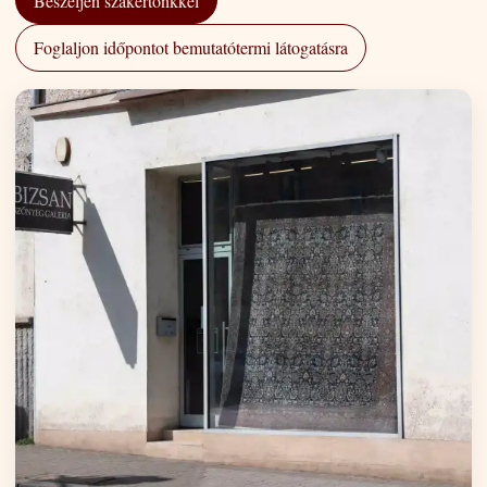
Beszéljen szakértőnkkel
Foglaljon időpontot bemutatótermi látogatásra