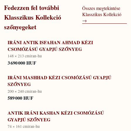
Fedezzen fel további
Összes megtekintése
Klasszikus Kollekció
Klasszikus Kollekció
→
szőnyegeket
IRÁNI ANTIK ISFAHAN AHMAD KÉZI
CSOMÓZÁSÚ GYAPJÚ SZŐNYEG
148 × 213 cm
iran-hu
3 690 000 HUF
IRÁNI MASHHAD KÉZI CSOMÓZÁSÚ GYAPJÚ
SZŐNYEG
200 × 240 cm
iran-hu
589 000 HUF
ANTIK IRÁNI KASHAN KÉZI CSOMÓZÁSÚ
GYAPJÚ SZŐNYEG
74 × 161 cm
iran-hu