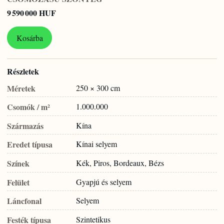
9 590 000 HUF
Kosárba
Részletek
Méretek
250 × 300 cm
Csomók / m²
1.000.000
Származás
Kína
Eredet típusa
Kínai selyem
Színek
Kék, Piros, Bordeaux, Bézs
Felület
Gyapjú és selyem
Láncfonal
Selyem
Festék típusa
Szintetikus