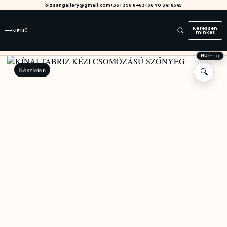
bizsangallery@gmail.com
+36 1 396 8463
+36 70 341 8545
Keressen
MENÜ
minket
HU
/
Eng
Készleten
🔍