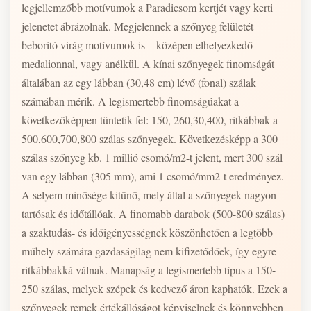
legjellemzőbb motívumok a Paradicsom kertjét vagy kerti
jelenetet ábrázolnak. Megjelennek a szőnyeg felületét
beborító virág motívumok is – középen elhelyezkedő
medalionnal, vagy anélkül. A kínai szőnyegek finomságát
általában az egy lábban (30,48 cm) lévő (fonal) szálak
számában mérik. A legismertebb finomságúakat a
következőképpen tüntetik fel: 150, 260,30,400, ritkábbak a
500,600,700,800 szálas szőnyegek. Következésképp a 300
szálas szőnyeg kb. 1 millió csomó/m2-t jelent, mert 300 szál
van egy lábban (305 mm), ami 1 csomó/mm2-t eredményez.
A selyem minősége kitűnő, mely által a szőnyegek nagyon
tartósak és időtállóak. A finomabb darabok (500-800 szálas)
a szaktudás- és időigényességnek köszönhetően a legtöbb
műhely számára gazdaságilag nem kifizetődőek, így egyre
ritkábbakká válnak. Manapság a legismertebb típus a 150-
250 szálas, melyek szépek és kedvező áron kaphatók. Ezek a
szőnyegek remek értékállóságot képviselnek és könnyebben