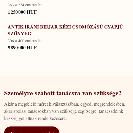
363 × 274 cm
iran-hu
1 250 000 HUF
ANTIK IRÁNI BIDJAR KÉZI CSOMÓZÁSÚ GYAPJÚ
SZŐNYEG
306 × 400 cm
iran-hu
5 890 000 HUF
Személyre szabott tanácsra van szüksége?
Akár a megfelelő méret kiválasztásában, egyedi megrendelésben,
akár ápolási tanácsokban van szüksége segítségre, tanácsadóink
készséggel állnak rendelkezésére.