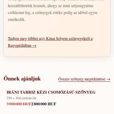
hozzáférhetőek lesznek, ahogy az iráni selyemgyártás
csökkenni fog, a szőnyegek értéke pedig az idővel egyre
emelkedik.
Tudjon meg többet a(z) Kinai Selyem szőnyegekről a
Rugopédiában →
Önnek ajánljuk
Összes szőnyeg megtekintése →
IRÁNI TABRIZ KÉZI CSOMÓZÁSÚ SZŐNYEG
250 × 304 cm
iran-hu
2 800 000 HUF
3 900 000 HUF