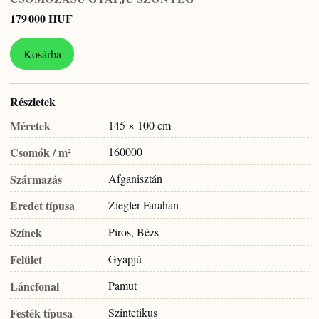
179 000 HUF
Kosárba
Részletek
Méretek
145 × 100 cm
Csomók / m²
160000
Származás
Afganisztán
Eredet típusa
Ziegler Farahan
Színek
Piros, Bézs
Felület
Gyapjú
Láncfonal
Pamut
Festék típusa
Szintetikus