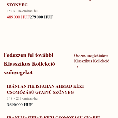
SZŐNYEG
152 × 104 cm
iran-hu
279 000 HUF
489 000 HUF
Fedezzen fel további
Összes megtekintése
Klasszikus Kollekció
Klasszikus Kollekció
→
szőnyegeket
IRÁNI ANTIK ISFAHAN AHMAD KÉZI
CSOMÓZÁSÚ GYAPJÚ SZŐNYEG
148 × 213 cm
iran-hu
3 690 000 HUF
IRÁNI MASHHAD KÉZI CSOMÓZÁSÚ GYAPJÚ