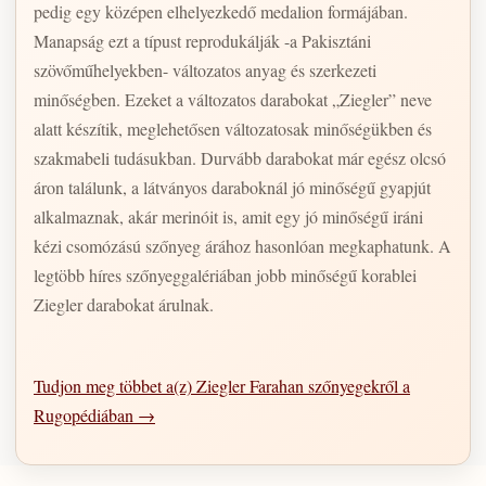
pedig egy középen elhelyezkedő medalion formájában.
Manapság ezt a típust reprodukálják -a Pakisztáni
szövőműhelyekben- változatos anyag és szerkezeti
minőségben. Ezeket a változatos darabokat „Ziegler” neve
alatt készítik, meglehetősen változatosak minőségükben és
szakmabeli tudásukban. Durvább darabokat már egész olcsó
áron találunk, a látványos daraboknál jó minőségű gyapjút
alkalmaznak, akár merinóit is, amit egy jó minőségű iráni
kézi csomózású szőnyeg árához hasonlóan megkaphatunk. A
legtöbb híres szőnyeggalériában jobb minőségű korablei
Ziegler darabokat árulnak.
Tudjon meg többet a(z) Ziegler Farahan szőnyegekről a
Rugopédiában →