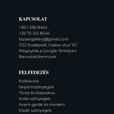
KAPCSOLAT
+36 1 396 8463
+36 70 341 8545
bizsangallery@gmail.com
1122 Budapest, Csaba utca 7/C
Megnyitás a Google Térképen
Bemutatótermünk
FELFEDEZÉS
Kollekciók
Selyemszőnyegek
Törzsi és klasszikus
Antik szőnyegek
Avant-garde és modern
Eladó szőnyegek