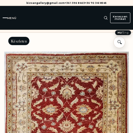
bizsangallery@gmail.com
+36 1 396 8463
+36 70 341 8545
Keressen
MENÜ
minket
HU
/
Eng
Készleten
🔍