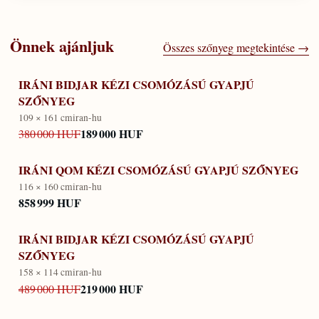
Önnek ajánljuk
Összes szőnyeg megtekintése →
IRÁNI BIDJAR KÉZI CSOMÓZÁSÚ GYAPJÚ
SZŐNYEG
109 × 161 cm
iran-hu
189 000 HUF
380 000 HUF
IRÁNI QOM KÉZI CSOMÓZÁSÚ GYAPJÚ SZŐNYEG
116 × 160 cm
iran-hu
858 999 HUF
IRÁNI BIDJAR KÉZI CSOMÓZÁSÚ GYAPJÚ
SZŐNYEG
158 × 114 cm
iran-hu
219 000 HUF
489 000 HUF