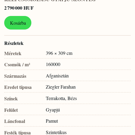
2 790 000 HUF
Kosárba
Részletek
Méretek
396 × 309 cm
Csomók / m²
160000
Származás
Afganisztán
Eredet típusa
Ziegler Farahan
Színek
Terrakotta, Bézs
Felület
Gyapjú
Láncfonal
Pamut
Festék típusa
Szintetikus