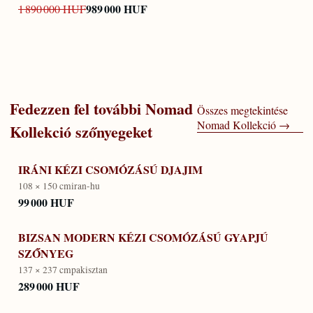
989 000 HUF
1 890 000 HUF
Fedezzen fel további
Nomad
Összes megtekintése
Nomad Kollekció
→
Kollekció
szőnyegeket
IRÁNI KÉZI CSOMÓZÁSÚ DJAJIM
108 × 150 cm
iran-hu
99 000 HUF
BIZSAN MODERN KÉZI CSOMÓZÁSÚ GYAPJÚ
SZŐNYEG
137 × 237 cm
pakisztan
289 000 HUF