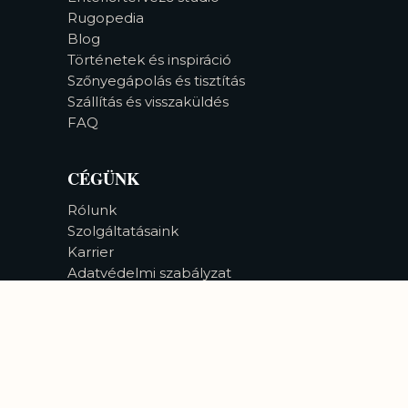
Rugopedia
Blog
Történetek és inspiráció
Szőnyegápolás és tisztítás
Szállítás és visszaküldés
FAQ
CÉGÜNK
Rólunk
Szolgáltatásaink
Karrier
Adatvédelmi szabályzat
Akadálymentesség
©
2026
Bizsan Carpet Gallery |
Minden jog fenntartva.