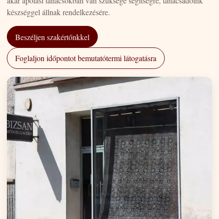
akár ápolási tanácsokban van szüksége segítségre, tanácsadóink
készséggel állnak rendelkezésére.
Beszéljen szakértőnkkel
Foglaljon időpontot bemutatótermi látogatásra