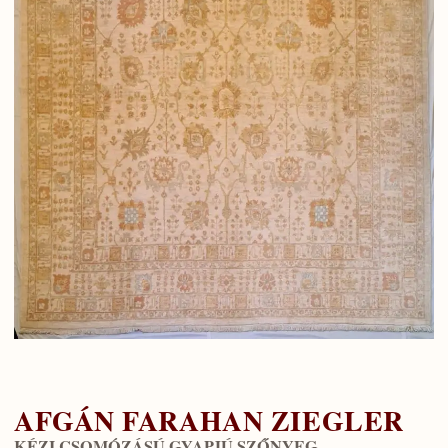
AFGÁN FARAHAN ZIEGLER
KÉZI CSOMÓZÁSÚ GYAPJÚ SZŐNYEG