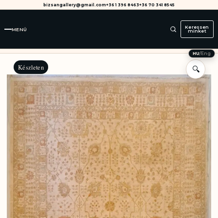
bizsangallery@gmail.com
+36 1 396 8463
+36 70 341 8545
Keressen
MENÜ
minket
HU
/
Eng
Készleten
🔍