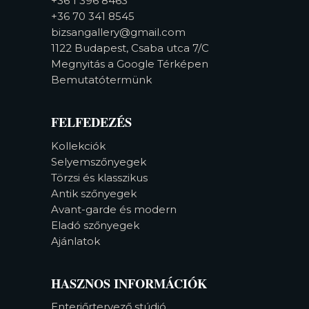
+36 1 396 8463
+36 70 341 8545
bizsangallery@gmail.com
1122 Budapest, Csaba utca 7/C
Megnyitás a Google Térképen
Bemutatótermünk
FELFEDEZÉS
Kollekciók
Selyemszőnyegek
Törzsi és klasszikus
Antik szőnyegek
Avant-garde és modern
Eladó szőnyegek
Ajánlatok
HASZNOS INFORMÁCIÓK
Enteriőrtervező stúdió