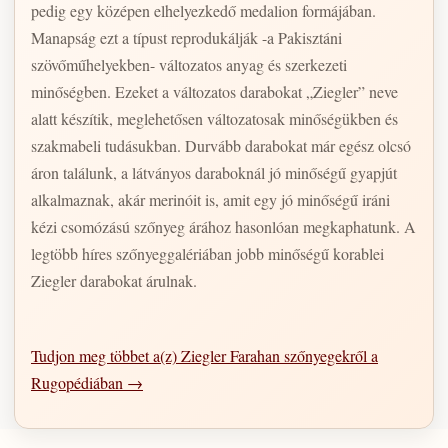
pedig egy középen elhelyezkedő medalion formájában.
Manapság ezt a típust reprodukálják -a Pakisztáni
szövőműhelyekben- változatos anyag és szerkezeti
minőségben. Ezeket a változatos darabokat „Ziegler” neve
alatt készítik, meglehetősen változatosak minőségükben és
szakmabeli tudásukban. Durvább darabokat már egész olcsó
áron találunk, a látványos daraboknál jó minőségű gyapjút
alkalmaznak, akár merinóit is, amit egy jó minőségű iráni
kézi csomózású szőnyeg árához hasonlóan megkaphatunk. A
legtöbb híres szőnyeggalériában jobb minőségű korablei
Ziegler darabokat árulnak.
Tudjon meg többet a(z) Ziegler Farahan szőnyegekről a
Rugopédiában →