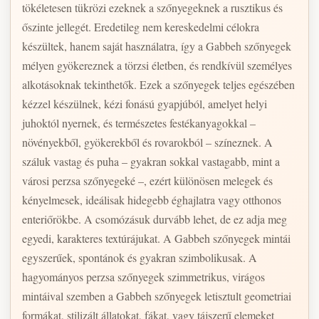
tökéletesen tükrözi ezeknek a szőnyegeknek a rusztikus és
őszinte jellegét. Eredetileg nem kereskedelmi célokra
készültek, hanem saját használatra, így a Gabbeh szőnyegek
mélyen gyökereznek a törzsi életben, és rendkívül személyes
alkotásoknak tekinthetők. Ezek a szőnyegek teljes egészében
kézzel készülnek, kézi fonású gyapjúból, amelyet helyi
juhoktól nyernek, és természetes festékanyagokkal –
növényekből, gyökerekből és rovarokból – színeznek. A
száluk vastag és puha – gyakran sokkal vastagabb, mint a
városi perzsa szőnyegeké –, ezért különösen melegek és
kényelmesek, ideálisak hidegebb éghajlatra vagy otthonos
enteriőrökbe. A csomózásuk durvább lehet, de ez adja meg
egyedi, karakteres textúrájukat. A Gabbeh szőnyegek mintái
egyszerűek, spontánok és gyakran szimbolikusak. A
hagyományos perzsa szőnyegek szimmetrikus, virágos
mintáival szemben a Gabbeh szőnyegek letisztult geometriai
formákat, stilizált állatokat, fákat, vagy tájszerű elemeket