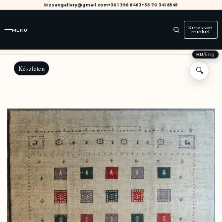
bizsangallery@gmail.com
+36 1 396 8463
+36 70 341 8545
Keressen
MENÜ
minket
HU
/
Eng
Készleten
🔍