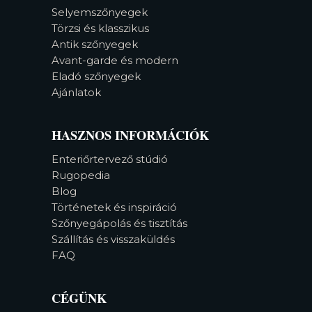
Selyemszőnyegek
Törzsi és klasszikus
Antik szőnyegek
Avant-garde és modern
Eladó szőnyegek
Ajánlatok
HASZNOS INFORMÁCIÓK
Enteriőrtervező stúdió
Rugopedia
Blog
Történetek és inspiráció
Szőnyegápolás és tisztítás
Szállítás és visszaküldés
FAQ
CÉGÜNK