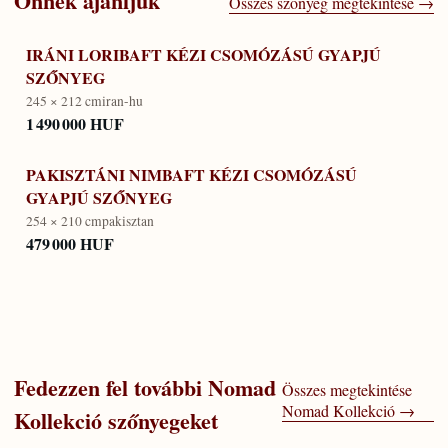
Önnek ajánljuk
Összes szőnyeg megtekintése →
IRÁNI LORIBAFT KÉZI CSOMÓZÁSÚ GYAPJÚ
SZŐNYEG
245 × 212 cm
iran-hu
1 490 000 HUF
PAKISZTÁNI NIMBAFT KÉZI CSOMÓZÁSÚ
GYAPJÚ SZŐNYEG
254 × 210 cm
pakisztan
479 000 HUF
Fedezzen fel további
Nomad
Összes megtekintése
Nomad Kollekció
→
Kollekció
szőnyegeket