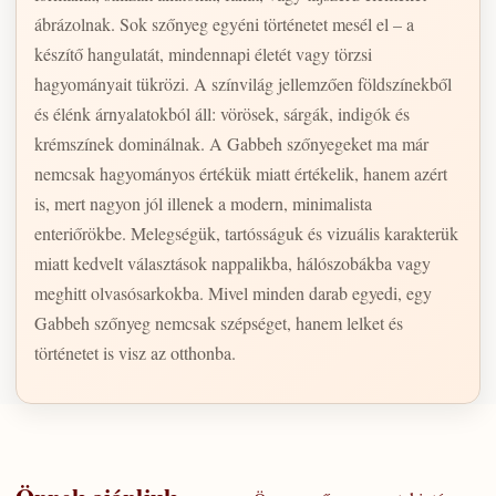
ábrázolnak. Sok szőnyeg egyéni történetet mesél el – a
készítő hangulatát, mindennapi életét vagy törzsi
hagyományait tükrözi. A színvilág jellemzően földszínekből
és élénk árnyalatokból áll: vörösek, sárgák, indigók és
krémszínek dominálnak. A Gabbeh szőnyegeket ma már
nemcsak hagyományos értékük miatt értékelik, hanem azért
is, mert nagyon jól illenek a modern, minimalista
enteriőrökbe. Melegségük, tartósságuk és vizuális karakterük
miatt kedvelt választások nappalikba, hálószobákba vagy
meghitt olvasósarkokba. Mivel minden darab egyedi, egy
Gabbeh szőnyeg nemcsak szépséget, hanem lelket és
történetet is visz az otthonba.