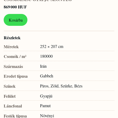
869 000 HUF
Kosárba
Részletek
Méretek
252 × 207 cm
Csomók / m²
180000
Származás
Irán
Eredet típusa
Gabbeh
Színek
Piros, Zöld, Szürke, Bézs
Felület
Gyapjú
Láncfonal
Pamut
Festék típusa
Növényi