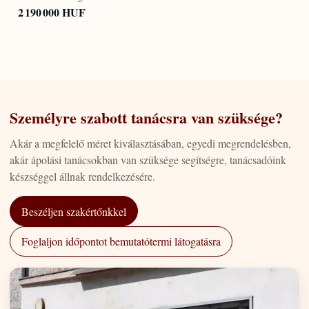
2 190 000 HUF
Személyre szabott tanácsra van szüksége?
Akár a megfelelő méret kiválasztásában, egyedi megrendelésben,
akár ápolási tanácsokban van szüksége segítségre, tanácsadóink
készséggel állnak rendelkezésére.
Beszéljen szakértőnkkel
Foglaljon időpontot bemutatótermi látogatásra