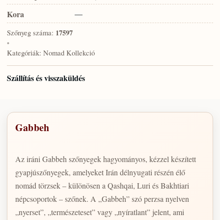
Kora
—
Szőnyeg száma:
17597
•
Kategóriák:
Nomad Kollekció
Szállítás és visszaküldés
Gabbeh
Az iráni Gabbeh szőnyegek hagyományos, kézzel készített
gyapjúszőnyegek, amelyeket Irán délnyugati részén élő
nomád törzsek – különösen a Qashqai, Luri és Bakhtiari
népcsoportok – szőnek. A „Gabbeh” szó perzsa nyelven
„nyerset”, „természeteset” vagy „nyíratlant” jelent, ami