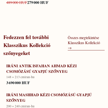
279 000 HUF
489 000 HUF
Fedezzen fel további
Összes megtekintése
Klasszikus Kollekció
Klasszikus Kollekció
→
szőnyegeket
IRÁNI ANTIK ISFAHAN AHMAD KÉZI
CSOMÓZÁSÚ GYAPJÚ SZŐNYEG
148 × 213 cm
iran-hu
3 690 000 HUF
IRÁNI MASHHAD KÉZI CSOMÓZÁSÚ GYAPJÚ
SZŐNYEG
200 × 240 cm
iran-hu