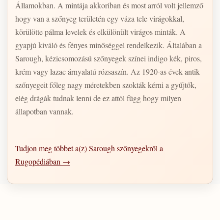
Államokban. A mintája akkoriban és most arról volt jellemző
hogy van a szőnyeg területén egy váza tele virágokkal,
körülötte pálma levelek és elkülönült virágos minták. A
gyapjú kiváló és fényes minőséggel rendelkezik. Általában a
Sarough, kézicsomozású szőnyegek színei indigo kék, piros,
krém vagy lazac árnyalatú rózsaszín. Az 1920-as évek antik
szőnyegeit főleg nagy méretekben szokták kérni a gyűjtők,
elég drágák tudnak lenni de ez attól függ hogy milyen
állapotban vannak.
Tudjon meg többet a(z) Sarough szőnyegekről a
Rugopédiában →