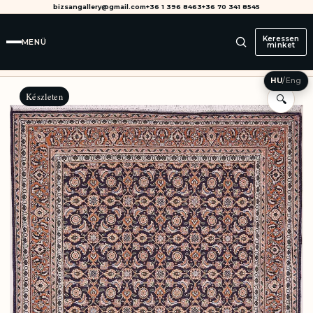
bizsangallery@gmail.com
+36 1 396 8463
+36 70 341 8545
Keressen
MENÜ
minket
HU
/
Eng
Készleten
🔍