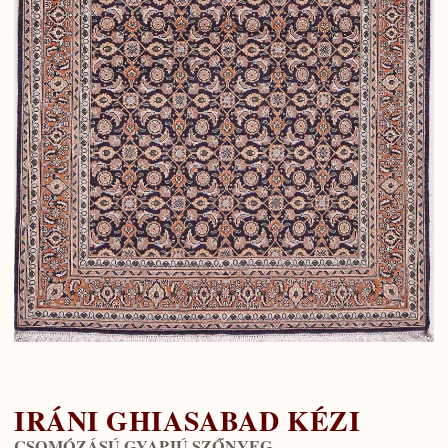
IRÁNI GHIASABAD KÉZI
CSOMÓZÁSÚ GYAPJÚ SZŐNYEG