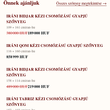
Önnek ajánljuk
Összes szőnyeg megtekintése →
IRÁNI BIDJAR KÉZI CSOMÓZÁSÚ GYAPJÚ
SZŐNYEG
109 × 161 cm
iran-hu
189 000 HUF
380 000 HUF
IRÁNI QOM KÉZI CSOMÓZÁSÚ GYAPJÚ SZŐNYEG
116 × 160 cm
iran-hu
858 999 HUF
IRÁNI BIDJAR KÉZI CSOMÓZÁSÚ GYAPJÚ
SZŐNYEG
158 × 114 cm
iran-hu
219 000 HUF
489 000 HUF
IRÁNI TABRIZ KÉZI CSOMÓZÁSÚ GYAPJÚ
SZŐNYEG