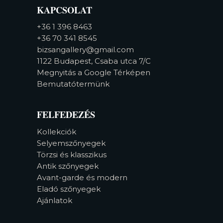
KAPCSOLAT
+36 1 396 8463
+36 70 341 8545
bizsangallery@gmail.com
1122 Budapest, Csaba utca 7/C
Megnyitás a Google Térképen
Bemutatótermünk
FELFEDEZÉS
Kollekciók
Selyemszőnyegek
Törzsi és klasszikus
Antik szőnyegek
Avant-garde és modern
Eladó szőnyegek
Ajánlatok