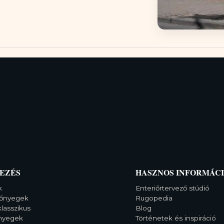
EZÉS
HASZNOS INFORMÁC
k
Enteriőrtervező stúdió
őnyegek
Rugopedia
klasszikus
Blog
őnyegek
Történetek és inspiráció