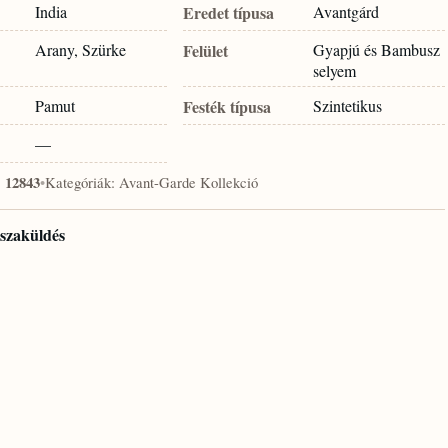
India
Eredet típusa
Avantgárd
Arany, Szürke
Felület
Gyapjú és Bambusz
selyem
Pamut
Festék típusa
Szintetikus
—
:
12843
•
Kategóriák:
Avant-Garde Kollekció
isszaküldés