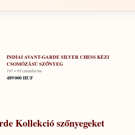
INDIAI AVANT-GARDE SILVER CHESS KÉZI
CSOMÓZÁSÚ SZŐNYEG
197 × 85 cm
india-hu
489 000 HUF
de Kollekció
szőnyegeket