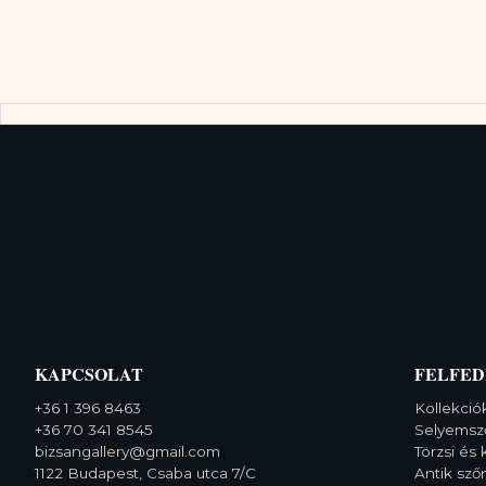
KAPCSOLAT
FELFED
+36 1 396 8463
Kollekció
+36 70 341 8545
Selyemsz
bizsangallery@gmail.com
Törzsi és 
1122 Budapest, Csaba utca 7/C
Antik sz