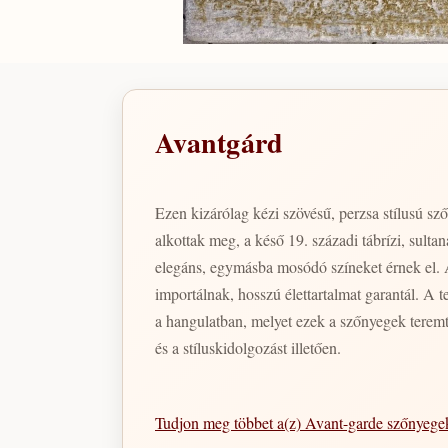
Avantgárd
Ezen kizárólag kézi szövésű, perzsa stílusú sz
alkottak meg, a késő 19. századi tábrízi, sulta
elegáns, egymásba mosódó színeket érnek el. 
importálnak, hosszú élettartalmat garantál. A 
a hangulatban, melyet ezek a szőnyegek teremt
és a stíluskidolgozást illetően.
Tudjon meg többet a(z) Avant-garde szőnyeg