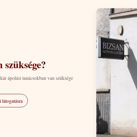
n szüksége?
akár ápolási tanácsokban van szüksége
 látogatásra