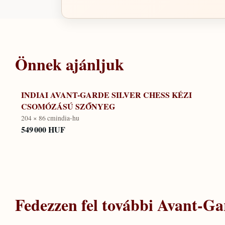
Önnek ajánljuk
INDIAI AVANT-GARDE SILVER CHESS KÉZI
CSOMÓZÁSÚ SZŐNYEG
204 × 86 cm
india-hu
549 000 HUF
Fedezzen fel további
Avant-Gar