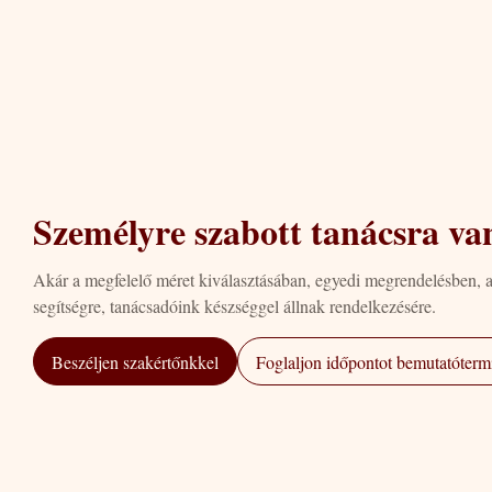
Személyre szabott tanácsra va
Akár a megfelelő méret kiválasztásában, egyedi megrendelésben, 
segítségre, tanácsadóink készséggel állnak rendelkezésére.
Beszéljen szakértőnkkel
Foglaljon időpontot bemutatótermi