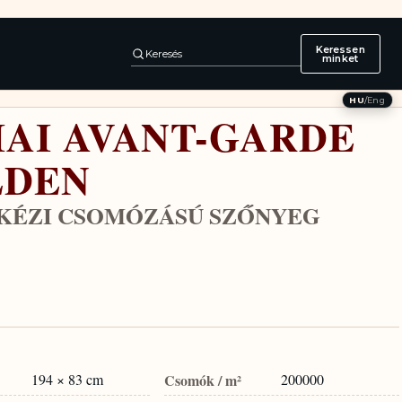
Keressen
Keresés
minket
HU
/
Eng
IAI AVANT-GARDE
LDEN
 KÉZI CSOMÓZÁSÚ SZŐNYEG
194 × 83 cm
Csomók / m²
200000