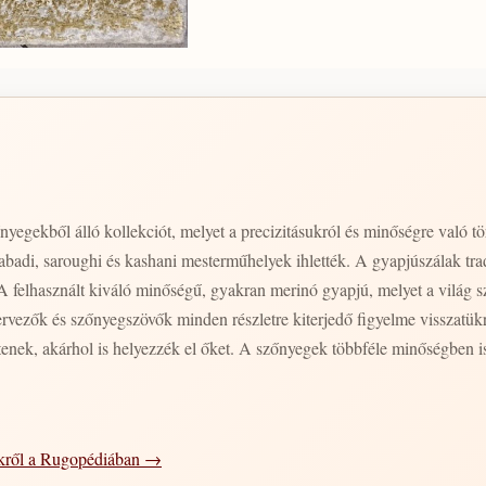
őnyegekből álló kollekciót, melyet a precizitásukról és minőségre való 
nabadi, saroughi és kashani mesterműhelyek ihlették. A gyapjúszálak trad
A felhasznált kiváló minőségű, gyakran merinó gyapjú, melyet a világ 
tervezők és szőnyegszövők minden részletre kiterjedő figyelme visszatük
enek, akárhol is helyezzék el őket. A szőnyegek többféle minőségben i
ekről a Rugopédiában →