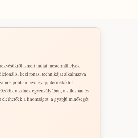
törekvésükről ismert indiai mesterműhelyek
icionális, kézi fonási technikáját alkalmazva
számos pontján lévő gyapjútermelőktől
röződik a színek egyensúlyában, a stílusban és
s elérhetőek a finomságot, a gyapjú minőségét