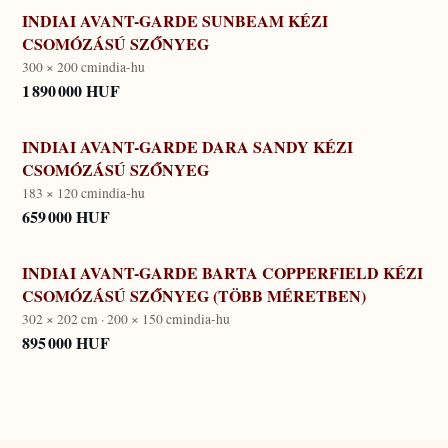
INDIAI AVANT-GARDE SUNBEAM KÉZI
CSOMÓZÁSÚ SZŐNYEG
300 × 200 cm
india-hu
1 890 000 HUF
INDIAI AVANT-GARDE DARA SANDY KÉZI
CSOMÓZÁSÚ SZŐNYEG
183 × 120 cm
india-hu
659 000 HUF
INDIAI AVANT-GARDE BARTA COPPERFIELD KÉZI
CSOMÓZÁSÚ SZŐNYEG (TÖBB MÉRETBEN)
302 × 202 cm · 200 × 150 cm
india-hu
895 000 HUF