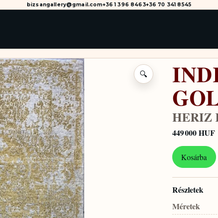
bizsangallery@gmail.com
+36 1 396 8463
+36 70 341 8545
IND
🔍
GO
HERIZ
449 000 HUF
Kosárba
Részletek
Méretek