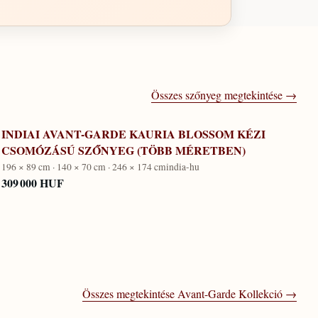
Összes szőnyeg megtekintése →
INDIAI AVANT-GARDE KAURIA BLOSSOM KÉZI
CSOMÓZÁSÚ SZŐNYEG (TÖBB MÉRETBEN)
196 × 89 cm · 140 × 70 cm · 246 × 174 cm
india-hu
309 000 HUF
Összes megtekintése
Avant-Garde Kollekció
→