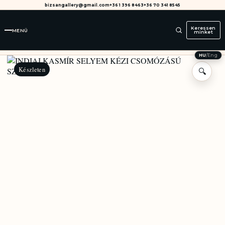
bizsangallery@gmail.com
+36 1 396 8463
+36 70 341 8545
Keressen
MENÜ
minket
HU
/
Eng
Készleten
🔍