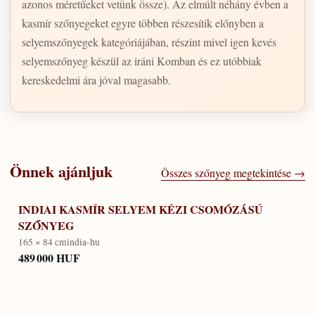
azonos méretűeket vetünk össze). Az elmúlt néhány évben a
kasmír szőnyegeket egyre többen részesítik előnyben a
selyemszőnyegek kategóriájában, részint mivel igen kevés
selyemszőnyeg készül az iráni Komban és ez utóbbiak
kereskedelmi ára jóval magasabb.
Önnek ajánljuk
Összes szőnyeg megtekintése →
INDIAI KASMÍR SELYEM KÉZI CSOMÓZÁSÚ
SZŐNYEG
165 × 84 cm
india-hu
489 000 HUF