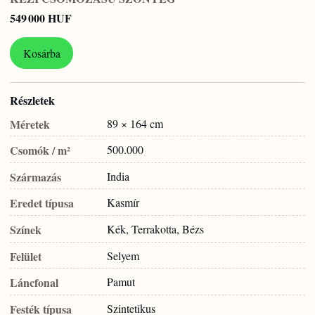
549 000 HUF
Kosárba
Részletek
Méretek
89 × 164 cm
Csomók / m²
500.000
Származás
India
Eredet típusa
Kasmír
Színek
Kék, Terrakotta, Bézs
Felület
Selyem
Láncfonal
Pamut
Festék típusa
Szintetikus