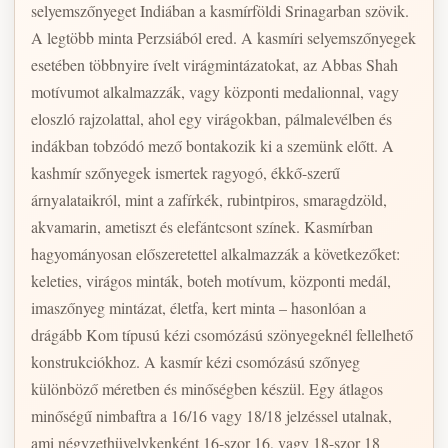
selyemszőnyeget Indiában a kasmírföldi Srinagarban szövik.
A legtöbb minta Perzsiából ered. A kasmíri selyemszőnyegek
esetében többnyire ívelt virágmintázatokat, az Abbas Shah
motívumot alkalmazzák, vagy központi medalionnal, vagy
eloszló rajzolattal, ahol egy virágokban, pálmalevélben és
indákban tobzódó mező bontakozik ki a szemünk előtt. A
kashmír szőnyegek ismertek ragyogó, ékkő-szerű
árnyalataikról, mint a zafírkék, rubintpiros, smaragdzöld,
akvamarin, ametiszt és elefántcsont színek. Kasmírban
hagyományosan előszeretettel alkalmazzák a következőket:
keleties, virágos minták, boteh motívum, központi medál,
imaszőnyeg mintázat, életfa, kert minta – hasonlóan a
drágább Kom típusú kézi csomózású szönyegeknél fellelhető
konstrukciókhoz. A kasmír kézi csomózású szőnyeg
különböző méretben és minőségben készül. Egy átlagos
minőségű nimbaftra a 16/16 vagy 18/18 jelzéssel utalnak,
ami négyzethüvelykenként 16-szor 16, vagy 18-szor 18