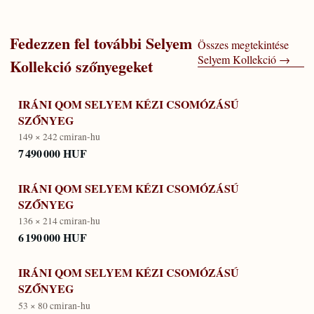
Fedezzen fel további
Selyem
Összes megtekintése
Selyem Kollekció
→
Kollekció
szőnyegeket
IRÁNI QOM SELYEM KÉZI CSOMÓZÁSÚ
SZŐNYEG
149 × 242 cm
iran-hu
7 490 000 HUF
IRÁNI QOM SELYEM KÉZI CSOMÓZÁSÚ
SZŐNYEG
136 × 214 cm
iran-hu
6 190 000 HUF
IRÁNI QOM SELYEM KÉZI CSOMÓZÁSÚ
SZŐNYEG
53 × 80 cm
iran-hu