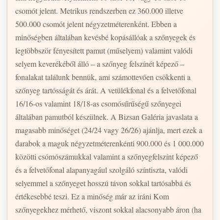
csomót jelent. Metrikus rendszerben ez 360.000 illetve
500.000 csomót jelent négyzetméterenként. Ebben a
minőségben általában kevésbé kopásállóak a szőnyegek és
legtöbbször fényesített pamut (műselyem) valamint valódi
selyem keverékéből álló – a szőnyeg felszínét képező –
fonalakat találunk bennük, ami számottevően csökkenti a
szőnyeg tartósságát és árát. A vetülékfonal és a felvetőfonal
16/16-os valamint 18/18-as csomósűrűségű szőnyegei
általában pamutból készülnek. A Bizsan Galéria javaslata a
magasabb minőséget (24/24 vagy 26/26) ajánlja, mert ezek a
darabok a maguk négyzetméterenkénti 900.000 és 1 000.000
közötti csómószámukkal valamint a szőnyegfelszínt képező
és a felvetőfonal alapanyagául szolgáló színtiszta, valódi
selyemmel a szőnyeget hosszú távon sokkal tartósabbá és
értékesebbé teszi. Ez a minőség már az iráni Kom
szőnyegekhez mérhető, viszont sokkal alacsonyabb áron (ha