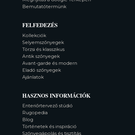
Bemutatótermünk
FELFEDEZÉS
Kollekciók
Selyemszőnyegek
Törzsi és klasszikus
Antik szőnyegek
Avant-garde és modern
Eladó szőnyegek
Ajánlatok
HASZNOS INFORMÁCIÓK
Enteriőrtervező stúdió
Rugopedia
Blog
Történetek és inspiráció
Szőnyegápolás és tisztítás