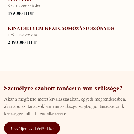
52 × 65 cm
india-hu
179 000 HUF
KÍNAI SELYEM KÉZI CSOMÓZÁSÚ SZŐNYEG
125 × 184 cm
kina
2 490 000 HUF
Személyre szabott tanácsra van szüksége?
Akár a megfelelő méret kiválasztásában, egyedi megrendelésben,
akár ápolási tanácsokban van szüksége segítségre, tanácsadóink
készséggel állnak rendelkezésére.
Beszéljen szakértőnkkel