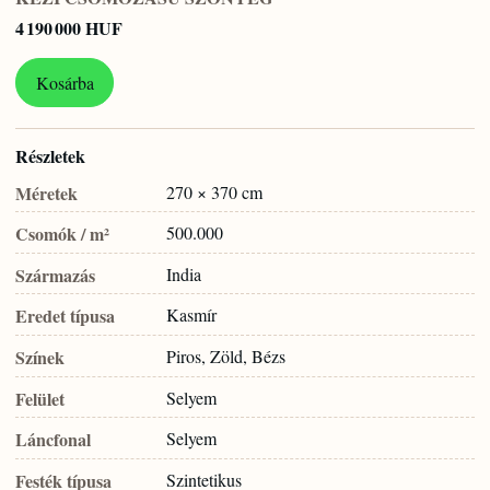
4 190 000 HUF
Kosárba
Részletek
Méretek
270 × 370 cm
Csomók / m²
500.000
Származás
India
Eredet típusa
Kasmír
Színek
Piros, Zöld, Bézs
Felület
Selyem
Láncfonal
Selyem
Festék típusa
Szintetikus