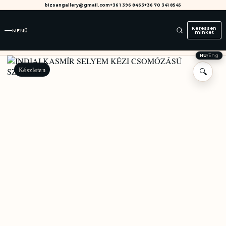
bizsangallery@gmail.com
+36 1 396 8463
+36 70 341 8545
Keressen
MENÜ
minket
HU
/
Eng
Készleten
🔍