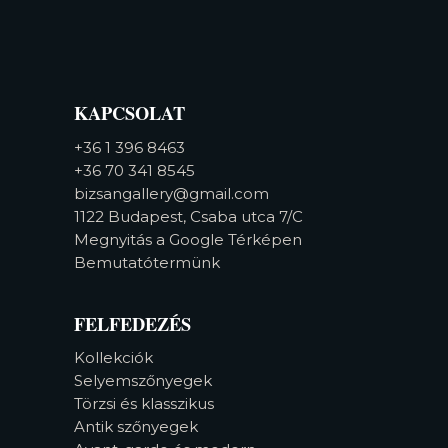
KAPCSOLAT
+36 1 396 8463
+36 70 341 8545
bizsangallery@gmail.com
1122 Budapest, Csaba utca 7/C
Megnyitás a Google Térképen
Bemutatótermünk
FELFEDEZÉS
Kollekciók
Selyemszőnyegek
Törzsi és klasszikus
Antik szőnyegek