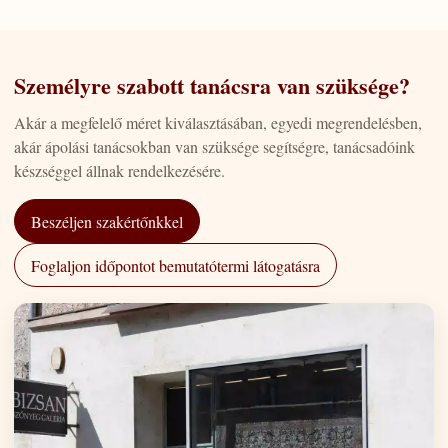
Személyre szabott tanácsra van szüksége?
Akár a megfelelő méret kiválasztásában, egyedi megrendelésben,
akár ápolási tanácsokban van szüksége segítségre, tanácsadóink
készséggel állnak rendelkezésére.
Beszéljen szakértőnkkel
Foglaljon időpontot bemutatótermi látogatásra