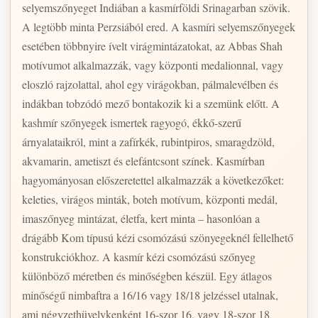
selyemszőnyeget Indiában a kasmírföldi Srinagarban szövik.
A legtöbb minta Perzsiából ered. A kasmíri selyemszőnyegek
esetében többnyire ívelt virágmintázatokat, az Abbas Shah
motívumot alkalmazzák, vagy központi medalionnal, vagy
eloszló rajzolattal, ahol egy virágokban, pálmalevélben és
indákban tobzódó mező bontakozik ki a szemünk előtt. A
kashmír szőnyegek ismertek ragyogó, ékkő-szerű
árnyalataikról, mint a zafírkék, rubintpiros, smaragdzöld,
akvamarin, ametiszt és elefántcsont színek. Kasmírban
hagyományosan előszeretettel alkalmazzák a következőket:
keleties, virágos minták, boteh motívum, központi medál,
imaszőnyeg mintázat, életfa, kert minta – hasonlóan a
drágább Kom típusú kézi csomózású szönyegeknél fellelhető
konstrukciókhoz. A kasmír kézi csomózású szőnyeg
különböző méretben és minőségben készül. Egy átlagos
minőségű nimbaftra a 16/16 vagy 18/18 jelzéssel utalnak,
ami négyzethüvelykenként 16-szor 16, vagy 18-szor 18