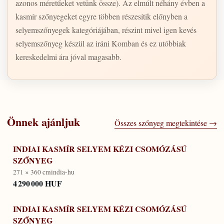
azonos méretűeket vetünk össze). Az elmúlt néhány évben a
kasmír szőnyegeket egyre többen részesítik előnyben a
selyemszőnyegek kategóriájában, részint mivel igen kevés
selyemszőnyeg készül az iráni Komban és ez utóbbiak
kereskedelmi ára jóval magasabb.
Önnek ajánljuk
Összes szőnyeg megtekintése →
INDIAI KASMÍR SELYEM KÉZI CSOMÓZÁSÚ
SZŐNYEG
271 × 360 cm
india-hu
4 290 000 HUF
INDIAI KASMÍR SELYEM KÉZI CSOMÓZÁSÚ
SZŐNYEG