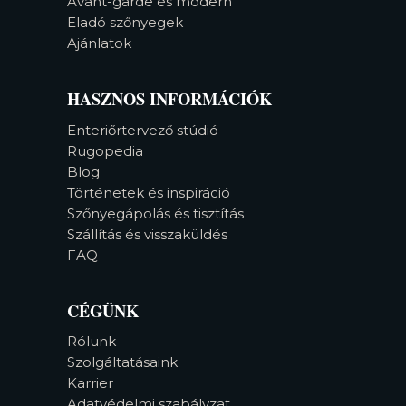
Avant-garde és modern
Eladó szőnyegek
Ajánlatok
HASZNOS INFORMÁCIÓK
Enteriőrtervező stúdió
Rugopedia
Blog
Történetek és inspiráció
Szőnyegápolás és tisztítás
Szállítás és visszaküldés
FAQ
CÉGÜNK
Rólunk
Szolgáltatásaink
Karrier
Adatvédelmi szabályzat