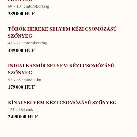
69 × 104 cm
torokorszag
389 000 HUF
TÖRÖK HEREKE SELYEM KÉZI CSOMÓZÁSÚ
SZŐNYEG
43 × 71 cm
torokorszag
489 000 HUF
INDIAI KASMÍR SELYEM KÉZI CSOMÓZÁSÚ
SZŐNYEG
52 × 65 cm
india-hu
179 000 HUF
KÍNAI SELYEM KÉZI CSOMÓZÁSÚ SZŐNYEG
125 × 184 cm
kina
2 490 000 HUF