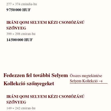
277 × 374 cm
india-hu
9 750 000 HUF
IRÁNI QOM SELYEM KÉZI CSOMÓZÁSÚ
SZŐNYEG
399 × 298 cm
iran-hu
14 500 000 HUF
Fedezzen fel további
Selyem
Összes megtekintése
Selyem Kollekció
→
Kollekció
szőnyegeket
IRÁNI QOM SELYEM KÉZI CSOMÓZÁSÚ
SZŐNYEG
149 × 242 cm
iran-hu