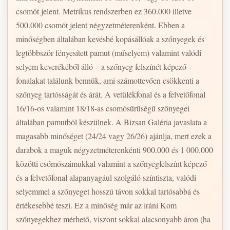
csomót jelent. Metrikus rendszerben ez 360.000 illetve
500.000 csomót jelent négyzetméterenként. Ebben a
minőségben általában kevésbé kopásállóak a szőnyegek és
legtöbbször fényesített pamut (műselyem) valamint valódi
selyem keverékéből álló – a szőnyeg felszínét képező –
fonalakat találunk bennük, ami számottevően csökkenti a
szőnyeg tartósságát és árát. A vetülékfonal és a felvetőfonal
16/16-os valamint 18/18-as csomósűrűségű szőnyegei
általában pamutból készülnek. A Bizsan Galéria javaslata a
magasabb minőséget (24/24 vagy 26/26) ajánlja, mert ezek a
darabok a maguk négyzetméterenkénti 900.000 és 1 000.000
közötti csómószámukkal valamint a szőnyegfelszínt képező
és a felvetőfonal alapanyagául szolgáló színtiszta, valódi
selyemmel a szőnyeget hosszú távon sokkal tartósabbá és
értékesebbé teszi. Ez a minőség már az iráni Kom
szőnyegekhez mérhető, viszont sokkal alacsonyabb áron (ha