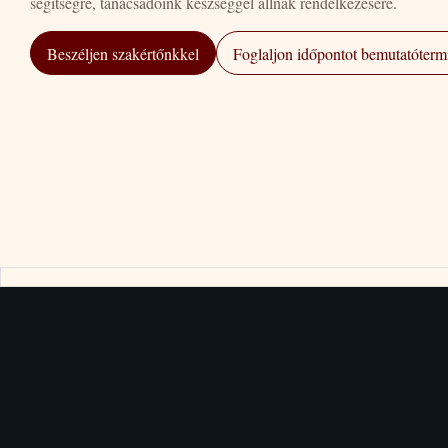
segítségre, tanácsadóink készséggel állnak rendelkezésére.
Beszéljen szakértőnkkel
Foglaljon időpontot bemutatótermi