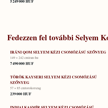
5 249 000 HUF
Fedezzen fel további
Selyem Ko
IRÁNI QOM SELYEM KÉZI CSOMÓZÁSÚ SZŐNYEG
149 × 242 cm
iran-hu
7 490 000 HUF
TÖRÖK KAYSERI SELYEM KÉZI CSOMÓZÁSÚ
SZŐNYEG
57 × 85 cm
torokorszag
239 000 HUF
INDIAI KASMÍR SELYEM KÉZI CSOMÓZÁSÚ