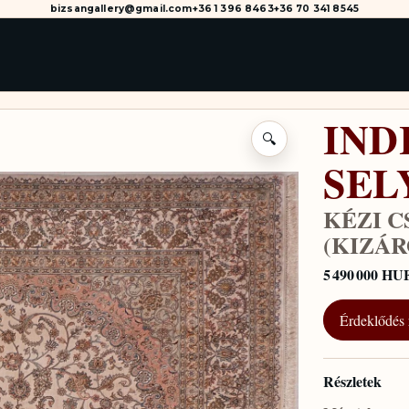
bizsangallery@gmail.com
+36 1 396 8463
+36 70 341 8545
IND
🔍
SEL
KÉZI 
(KIZÁ
5 490 000 HU
Érdeklődés 
Részletek