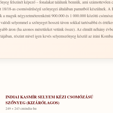
őnyeg felszínét képező – fonalakat találunk bennük, ami számottevően c
int 18/18-as csomósűrűségű szőnyegei általában pamutból készülnek. A 
bok a maguk négyzetméterenkénti 900.000 és 1 000.000 közötti csómósz
a, valódi selyemmel a szőnyeget hosszú távon sokkal tartósabbá és érték
yabb áron (ha azonos méretűeket vetünk össze). Az elmúlt néhány évb
iájában, részint mivel igen kevés selyemszőnyeg készül az iráni Komba
INDIAI KASMÍR SELYEM KÉZI CSOMÓZÁSÚ
SZŐNYEG (KIZÁRÓLAGOS)
249 × 243 cm
india-hu