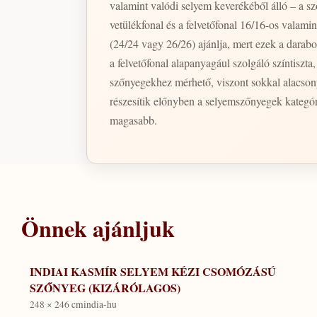
valamint valódi selyem keverékéből álló – a sz
vetülékfonal és a felvetőfonal 16/16-os valam
(24/24 vagy 26/26) ajánlja, mert ezek a dara
a felvetőfonal alapanyagául szolgáló színtiszt
szőnyegekhez mérhető, viszont sokkal alacson
részesítik előnyben a selyemszőnyegek kategór
magasabb.
Önnek ajánljuk
INDIAI KASMÍR SELYEM KÉZI CSOMÓZÁSÚ
SZŐNYEG (KIZÁRÓLAGOS)
248 × 246 cm
india-hu