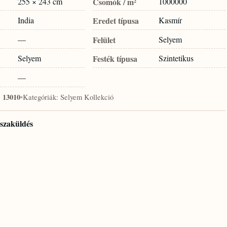
255 × 243 cm
Csomók / m²
1000000
India
Eredet típusa
Kasmír
—
Felület
Selyem
Selyem
Festék típusa
Szintetikus
—
:
13010
•
Kategóriák:
Selyem Kollekció
isszaküldés