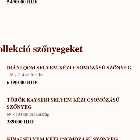
5 490 000 HUF
llekció
szőnyegeket
IRÁNI QOM SELYEM KÉZI CSOMÓZÁSÚ SZŐNYEG
136 × 214 cm
iran-hu
6 190 000 HUF
TÖRÖK KAYSERI SELYEM KÉZI CSOMÓZÁSÚ
SZŐNYEG
69 × 104 cm
torokorszag
389 000 HUF
KÍNAI SELYEM KÉZI CSOMÓZÁSÚ SZŐNYEG