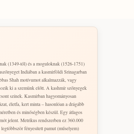
hnak (1349-től) és a moguloknak (1526-1751)
mszőnyeget Indiában a kasmírföldi Srinagarban
z Abbas Shah motívumot alkalmazzák, vagy
kozik ki a szemünk előtt. A kashmír szőnyegek
ántcsont színek. Kasmírban hagyományosan
zat, életfa, kert minta – hasonlóan a drágább
mót jelent. Metrikus rendszerben ez 360.000
 legtöbbször fényesített pamut (műselyem)