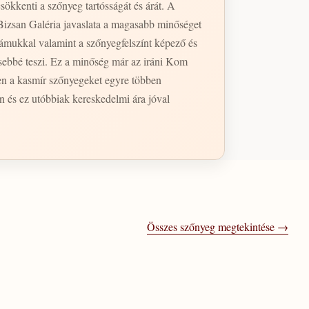
sökkenti a szőnyeg tartósságát és árát. A
Bizsan Galéria javaslata a magasabb minőséget
ámukkal valamint a szőnyegfelszínt képező és
esebbé teszi. Ez a minőség már az iráni Kom
en a kasmír szőnyegeket egyre többen
n és ez utóbbiak kereskedelmi ára jóval
Összes szőnyeg megtekintése →