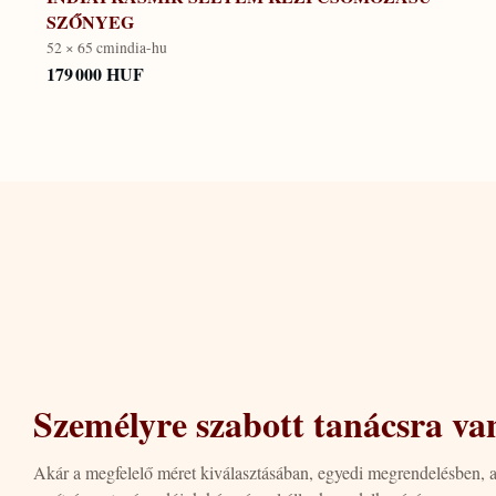
SZŐNYEG
52 × 65 cm
india-hu
179 000 HUF
Személyre szabott tanácsra va
Akár a megfelelő méret kiválasztásában, egyedi megrendelésben, 