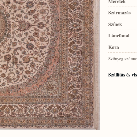
Méretek
Származás
Színek
Láncfonal
Kora
Szőnyeg száma
Szállítás és v