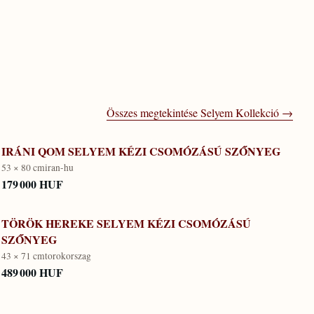
Összes megtekintése
Selyem Kollekció
→
IRÁNI QOM SELYEM KÉZI CSOMÓZÁSÚ SZŐNYEG
53 × 80 cm
iran-hu
179 000 HUF
TÖRÖK HEREKE SELYEM KÉZI CSOMÓZÁSÚ
SZŐNYEG
43 × 71 cm
torokorszag
489 000 HUF