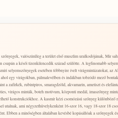
szőnyegek, valószínűleg a terület első muszlim uralkodójának, Mir sa
n csupán a késői tizenkilencedik század szülötte. A legfinomabb selye
asmíri selyemszőnyegek esetében többnyire ívelt virágmintázatokat, a
al, ahol egy virágokban, pálmalevélben és indákban tobzódó mező bonta
mint a zafírkék, rubintpiros, smaragdzöld, akvamarin, ametiszt és elef
eties, virágos minták, boteh motívum, központi medál, imaszőnyeg mintá
különböző méretben és minőségben készül. Egy átlagos
sel utalnak, ami négyzethüvelykenként 16-szor 16, vagy 18-szor 18 cso
ként. Ebben a minőségben általában kevésbé kopásállóak a szőnyegek és