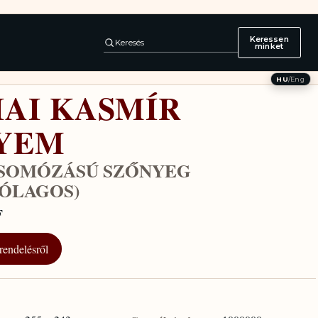
Keressen
Keresés
minket
HU
/
Eng
IAI KASMÍR
YEM
CSOMÓZÁSÚ SZŐNYEG
RÓLAGOS)
F
rendelésről