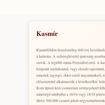
Kasmír
Kasmírföldön hozzávetőleg 400 éve készülnek 
a hatására. A szőnyegkészítő iparosság azonba
szövik. A legtöbb minta Perzsiából ered. A k
központi medalionnal, vagy eloszló rajzolatt
ismertek ragyogó, ékkő-szerű árnyalataikról, 
előszeretettel alkalmazzák a következőket: kel
Kom típusú kézi csomózású szönyegeknél fellelhető konstrukciókhoz. A kasmír kézi csomózású szőnyeg 
minőségű nimbaftra a 16/16 vagy 18/18 jelzés
illetve 500.000 csomót jelent négyzetméteren