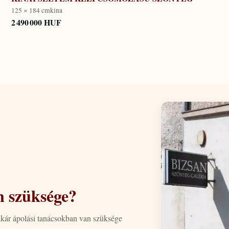
125 × 184 cm
kina
2 490 000 HUF
n szüksége?
akár ápolási tanácsokban van szüksége