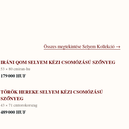
Összes megtekintése
Selyem Kollekció
→
IRÁNI QOM SELYEM KÉZI CSOMÓZÁSÚ SZŐNYEG
53 × 80 cm
iran-hu
179 000 HUF
TÖRÖK HEREKE SELYEM KÉZI CSOMÓZÁSÚ
SZŐNYEG
43 × 71 cm
torokorszag
489 000 HUF