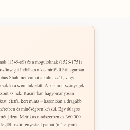
hnak (1349-től) és a moguloknak (1526-1751)
mszőnyeget Indiában a kasmírföldi Srinagarban
z Abbas Shah motívumot alkalmazzák, vagy
kozik ki a szemünk előtt. A kashmír szőnyegek
ántcsont színek. Kasmírban hagyományosan
zat, életfa, kert minta – hasonlóan a drágább
mót jelent. Metrikus rendszerben ez 360.000
 legtöbbször fényesített pamut (műselyem)