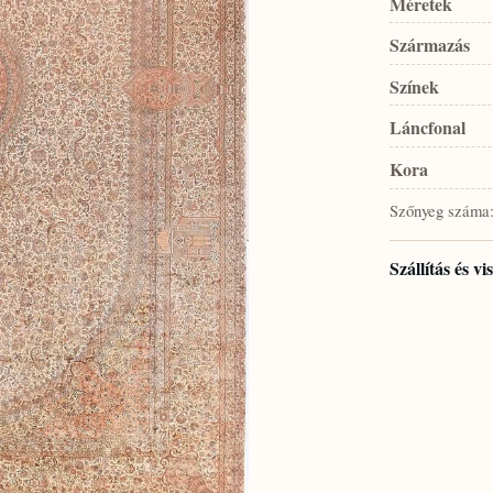
Méretek
Származás
Színek
Láncfonal
Kora
Szőnyeg száma
Szállítás és v