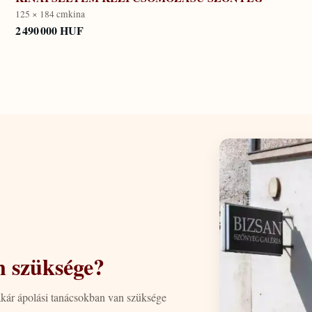
125 × 184 cm
kina
2 490 000 HUF
n szüksége?
akár ápolási tanácsokban van szüksége