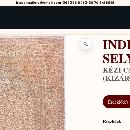
bizsangallery@gmail.com
+36 1 396 8463
+36 70 341 8545
IND
🔍
SEL
KÉZI 
(KIZÁ
—
Érdeklődés 
Részletek