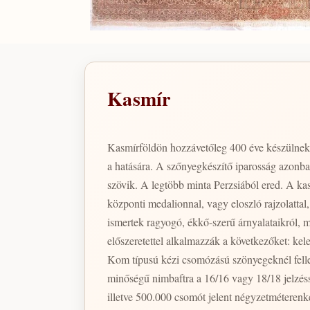
Kasmír
Kasmírföldön hozzávetőleg 400 éve készülnek 
a hatására. A szőnyegkészítő iparosság azonba
szövik. A legtöbb minta Perzsiából ered. A k
központi medalionnal, vagy eloszló rajzolatt
ismertek ragyogó, ékkő-szerű árnyalataikról, 
előszeretettel alkalmazzák a következőket: kel
Kom típusú kézi csomózású szönyegeknél fellelhető konstrukciókhoz. A kasmír kézi csomózású szőnyeg 
minőségű nimbaftra a 16/16 vagy 18/18 jelzés
illetve 500.000 csomót jelent négyzetméteren