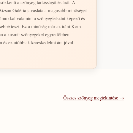
sökkenti a szőnyeg tartósságát és árát. A
Bizsan Galéria javaslata a magasabb minőséget
ámukkal valamint a szőnyegfelszínt képező és
esebbé teszi. Ez a minőség már az iráni Kom
en a kasmír szőnyegeket egyre többen
n és ez utóbbiak kereskedelmi ára jóval
Összes szőnyeg megtekintése →