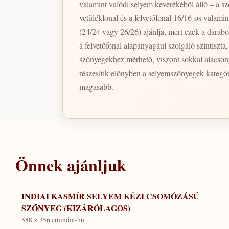
valamint valódi selyem keverékéből álló – a sz
vetülékfonal és a felvetőfonal 16/16-os valam
(24/24 vagy 26/26) ajánlja, mert ezek a dara
a felvetőfonal alapanyagául szolgáló színtiszt
szőnyegekhez mérhető, viszont sokkal alacson
részesítik előnyben a selyemszőnyegek kategór
magasabb.
Önnek ajánljuk
INDIAI KASMÍR SELYEM KÉZI CSOMÓZÁSÚ
SZŐNYEG (KIZÁRÓLAGOS)
588 × 356 cm
india-hu