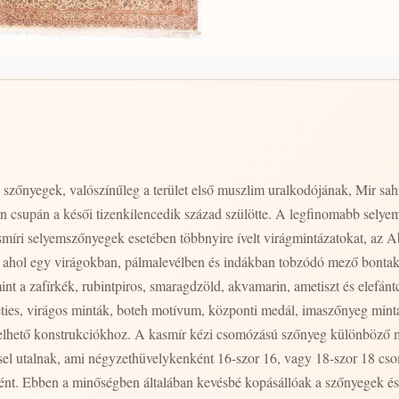
szőnyegek, valószínűleg a terület első muszlim uralkodójának, Mir sa
n csupán a késői tizenkilencedik század szülötte. A legfinomabb selye
asmíri selyemszőnyegek esetében többnyire ívelt virágmintázatokat, a
al, ahol egy virágokban, pálmalevélben és indákban tobzódó mező bonta
mint a zafírkék, rubintpiros, smaragdzöld, akvamarin, ametiszt és elef
eties, virágos minták, boteh motívum, központi medál, imaszőnyeg mintá
különböző méretben és minőségben készül. Egy átlagos
sel utalnak, ami négyzethüvelykenként 16-szor 16, vagy 18-szor 18 cso
ként. Ebben a minőségben általában kevésbé kopásállóak a szőnyegek és