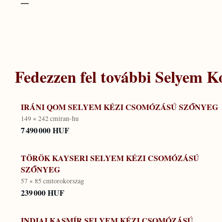
—
Fedezzen fel további
Selyem Ko
IRÁNI QOM SELYEM KÉZI CSOMÓZÁSÚ SZŐNYEG
149 × 242 cm
iran-hu
7 490 000 HUF
TÖRÖK KAYSERI SELYEM KÉZI CSOMÓZÁSÚ
SZŐNYEG
57 × 85 cm
torokorszag
239 000 HUF
INDIAI KASMÍR SELYEM KÉZI CSOMÓZÁSÚ