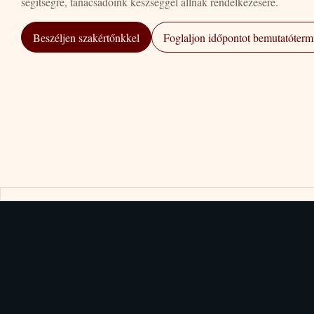
segítségre, tanácsadóink készséggel állnak rendelkezésére.
Beszéljen szakértőnkkel
Foglaljon időpontot bemutatótermi