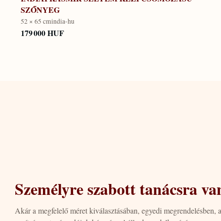
SZŐNYEG
52 × 65 cm
india-hu
179 000 HUF
Személyre szabott tanácsra va
Akár a megfelelő méret kiválasztásában, egyedi megrendelésben, 