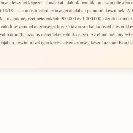
őnyeg felszínét képező – fonalakat találunk bennük, ami számottevően c
int 18/18-as csomósűrűségű szőnyegei általában pamutból készülnek. A 
bok a maguk négyzetméterenkénti 900.000 és 1 000.000 közötti csómósz
a, valódi selyemmel a szőnyeget hosszú távon sokkal tartósabbá és érték
yabb áron (ha azonos méretűeket vetünk össze). Az elmúlt néhány évb
iájában, részint mivel igen kevés selyemszőnyeg készül az iráni Komba