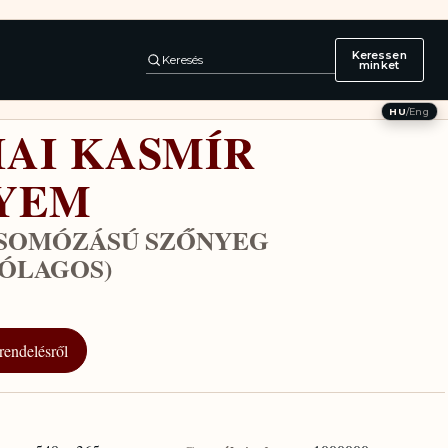
Keressen
Keresés
minket
HU
/
Eng
IAI KASMÍR
YEM
CSOMÓZÁSÚ SZŐNYEG
RÓLAGOS)
rendelésről