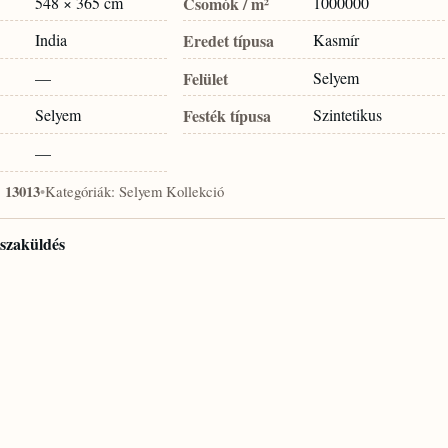
548 × 365 cm
Csomók / m²
1000000
India
Eredet típusa
Kasmír
—
Felület
Selyem
Selyem
Festék típusa
Szintetikus
—
:
13013
•
Kategóriák:
Selyem Kollekció
isszaküldés