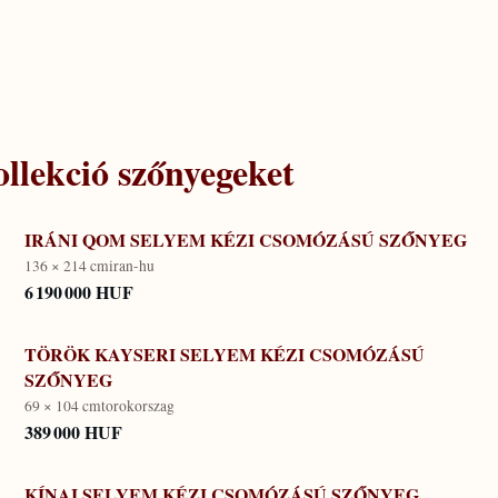
llekció
szőnyegeket
IRÁNI QOM SELYEM KÉZI CSOMÓZÁSÚ SZŐNYEG
136 × 214 cm
iran-hu
6 190 000 HUF
TÖRÖK KAYSERI SELYEM KÉZI CSOMÓZÁSÚ
SZŐNYEG
69 × 104 cm
torokorszag
389 000 HUF
KÍNAI SELYEM KÉZI CSOMÓZÁSÚ SZŐNYEG