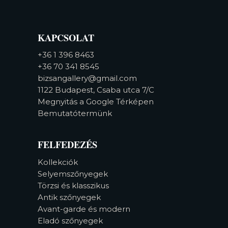
KAPCSOLAT
+36 1 396 8463
+36 70 341 8545
bizsangallery@gmail.com
1122 Budapest, Csaba utca 7/C
Megnyitás a Google Térképen
Bemutatótermünk
FELFEDEZÉS
Kollekciók
Selyemszőnyegek
Törzsi és klasszikus
Antik szőnyegek
Avant-garde és modern
Eladó szőnyegek