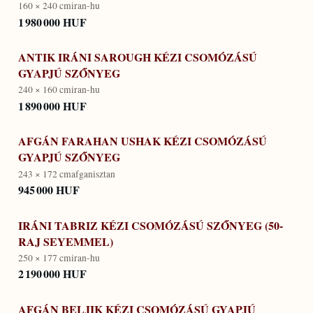
160 × 240 cm
iran-hu
1 980 000 HUF
ANTIK IRÁNI SAROUGH KÉZI CSOMÓZÁSÚ
GYAPJÚ SZŐNYEG
240 × 160 cm
iran-hu
1 890 000 HUF
AFGÁN FARAHAN USHAK KÉZI CSOMÓZÁSÚ
GYAPJÚ SZŐNYEG
243 × 172 cm
afganisztan
945 000 HUF
IRÁNI TABRIZ KÉZI CSOMÓZÁSÚ SZŐNYEG (50-
RAJ SEYEMMEL)
250 × 177 cm
iran-hu
2 190 000 HUF
AFGÁN BELJIK KÉZI CSOMÓZÁSÚ GYAPJÚ