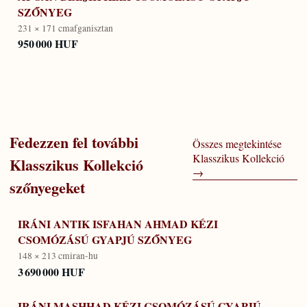
SZŐNYEG
231 × 171 cm
afganisztan
950 000 HUF
Fedezzen fel további
Összes megtekintése
Klasszikus Kollekció
Klasszikus Kollekció
→
szőnyegeket
IRÁNI ANTIK ISFAHAN AHMAD KÉZI
CSOMÓZÁSÚ GYAPJÚ SZŐNYEG
148 × 213 cm
iran-hu
3 690 000 HUF
IRÁNI MASHHAD KÉZI CSOMÓZÁSÚ GYAPJÚ