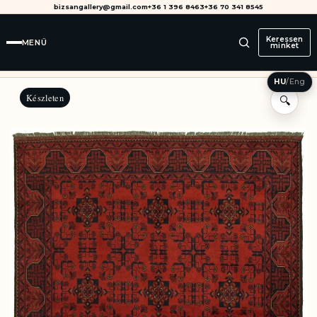
bizsangallery@gmail.com
+36 1 396 8463
+36 70 341 8545
Keressen
MENÜ
minket
HU
/
Eng
Készleten
🔍