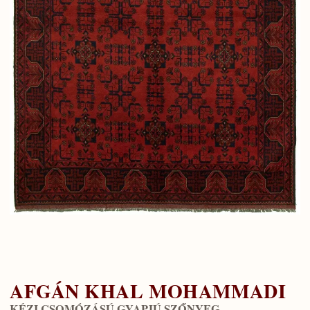
AFGÁN KHAL MOHAMMADI
KÉZI CSOMÓZÁSÚ GYAPJÚ SZŐNYEG