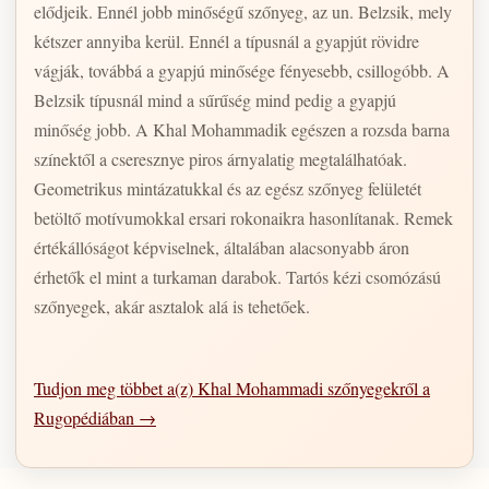
elődjeik. Ennél jobb minőségű szőnyeg, az un. Belzsik, mely
kétszer annyiba kerül. Ennél a típusnál a gyapjút rövidre
vágják, továbbá a gyapjú minősége fényesebb, csillogóbb. A
Belzsik típusnál mind a sűrűség mind pedig a gyapjú
minőség jobb. A Khal Mohammadik egészen a rozsda barna
színektől a cseresznye piros árnyalatig megtalálhatóak.
Geometrikus mintázatukkal és az egész szőnyeg felületét
betöltő motívumokkal ersari rokonaikra hasonlítanak. Remek
értékállóságot képviselnek, általában alacsonyabb áron
érhetők el mint a turkaman darabok. Tartós kézi csomózású
szőnyegek, akár asztalok alá is tehetőek.
Tudjon meg többet a(z) Khal Mohammadi szőnyegekről a
Rugopédiában →