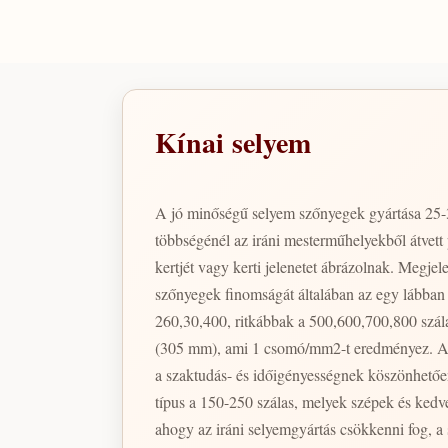
Kínai selyem
A jó minőségű selyem szőnyegek gyártása 25-3
többségénél az iráni mesterműhelyekből átve
kertjét vagy kerti jelenetet ábrázolnak. Megje
szőnyegek finomságát általában az egy lábban 
260,30,400, ritkábbak a 500,600,700,800 szál
(305 mm), ami 1 csomó/mm2-t eredményez. A selyem minősége
a szaktudás- és időigényességnek köszönhetőe
típus a 150-250 szálas, melyek szépek és ked
ahogy az iráni selyemgyártás csökkenni fog, a