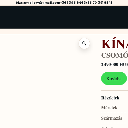
bizsangallery@gmail.com
+36 1 396 8463
+36 70 341 8545
KÍN
🔍
CSOMÓ
2 490 000 HU
Kosárba
Részletek
Méretek
Származás