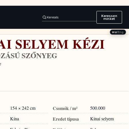
Keressen
Keresés
minket
HU
/
Eng
AI SELYEM KÉZI
ZÁSÚ SZŐNYEG
F
154 × 242 cm
Csomók / m²
500.000
Kína
Eredet típusa
Kínai selyem