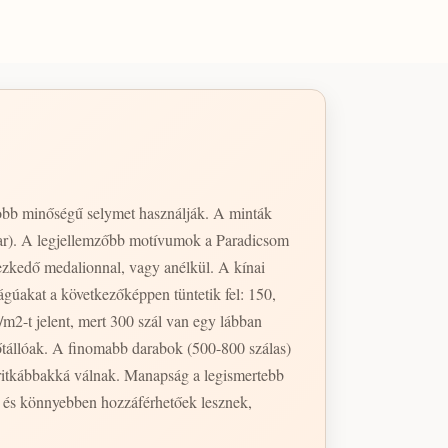
jobb minőségű selymet használják. A minták
var). A legjellemzőbb motívumok a Paradicsom
yezkedő medalionnal, vagy anélkül. A kínai
gúakat a következőképpen tüntetik fel: 150,
m2-t jelent, mert 300 szál van egy lábban
800 szálas)
ritkábbakká válnak. Manapság a legismertebb
k és könnyebben hozzáférhetőek lesznek,