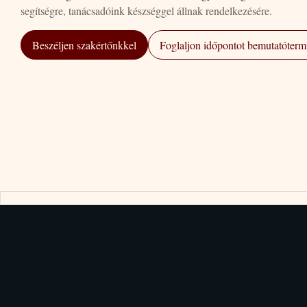
segítségre, tanácsadóink készséggel állnak rendelkezésére.
Beszéljen szakértőnkkel
Foglaljon időpontot bemutatótermi