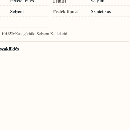
Fekete, Piros
Felület
Selyem
Selyem
Festék típusa
Szintetikus
—
:
101650
•
Kategóriák:
Selyem Kollekció
isszaküldés