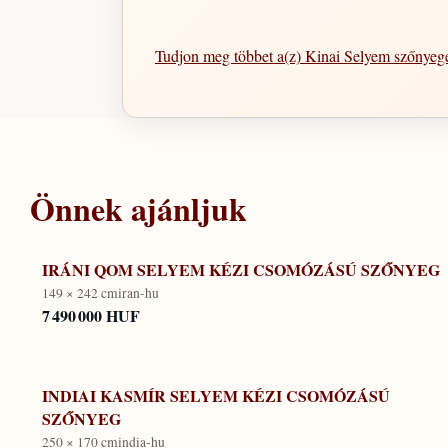
Tudjon meg többet a(z) Kinai Selyem szőnye
Önnek ajánljuk
IRÁNI QOM SELYEM KÉZI CSOMÓZÁSÚ SZŐNYEG
149 × 242 cm
iran-hu
7 490 000 HUF
INDIAI KASMÍR SELYEM KÉZI CSOMÓZÁSÚ
SZŐNYEG
250 × 170 cm
india-hu