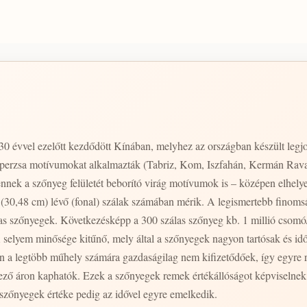
0 évvel ezelőtt kezdődött Kínában, melyhez az országban készült leg
tt perzsa motívumokat alkalmazták (Tabriz, Kom, Iszfahán, Kermán Ra
lennek a szőnyeg felületét beborító virág motívumok is – középen elhel
(30,48 cm) lévő (fonal) szálak számában mérik. A legismertebb finomsá
as szőnyegek. Következésképp a 300 szálas szőnyeg kb. 1 millió csomó/
 kitűnő, mely által a szőnyegek nagyon tartósak és időtállóak. A finomabb darabok (500-
n a legtöbb műhely számára gazdaságilag nem kifizetődőek, így egyre 
vező áron kaphatók. Ezek a szőnyegek remek értékállóságot képviselne
 szőnyegek értéke pedig az idővel egyre emelkedik.