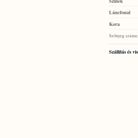
Színek
Láncfonal
Kora
Szőnyeg száma
Szállítás és v