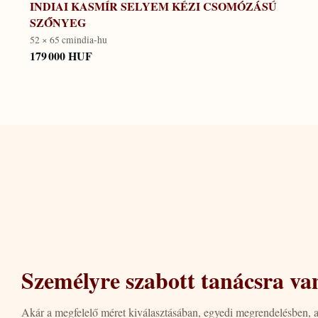
INDIAI KASMÍR SELYEM KÉZI CSOMÓZÁSÚ
SZŐNYEG
52 × 65 cm
india-hu
179 000 HUF
Személyre szabott tanácsra va
Akár a megfelelő méret kiválasztásában, egyedi megrendelésben, 