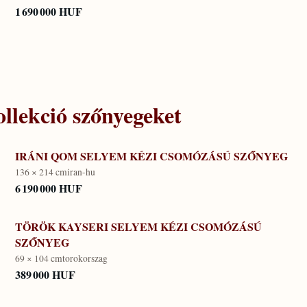
1 690 000 HUF
llekció
szőnyegeket
IRÁNI QOM SELYEM KÉZI CSOMÓZÁSÚ SZŐNYEG
136 × 214 cm
iran-hu
6 190 000 HUF
TÖRÖK KAYSERI SELYEM KÉZI CSOMÓZÁSÚ
SZŐNYEG
69 × 104 cm
torokorszag
389 000 HUF