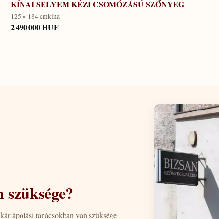
KÍNAI SELYEM KÉZI CSOMÓZÁSÚ SZŐNYEG
125 × 184 cm
kina
2 490 000 HUF
n szüksége?
akár ápolási tanácsokban van szüksége