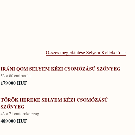
Összes megtekintése
Selyem Kollekció
→
IRÁNI QOM SELYEM KÉZI CSOMÓZÁSÚ SZŐNYEG
53 × 80 cm
iran-hu
179 000 HUF
TÖRÖK HEREKE SELYEM KÉZI CSOMÓZÁSÚ
SZŐNYEG
43 × 71 cm
torokorszag
489 000 HUF