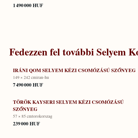
1 490 000 HUF
Fedezzen fel további
Selyem Ko
IRÁNI QOM SELYEM KÉZI CSOMÓZÁSÚ SZŐNYEG
149 × 242 cm
iran-hu
7 490 000 HUF
TÖRÖK KAYSERI SELYEM KÉZI CSOMÓZÁSÚ
SZŐNYEG
57 × 85 cm
torokorszag
239 000 HUF