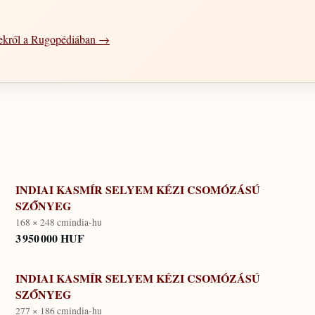
gekről a Rugopédiában →
INDIAI KASMÍR SELYEM KÉZI CSOMÓZÁSÚ
SZŐNYEG
168 × 248 cm
india-hu
3 950 000 HUF
INDIAI KASMÍR SELYEM KÉZI CSOMÓZÁSÚ
SZŐNYEG
277 × 186 cm
india-hu