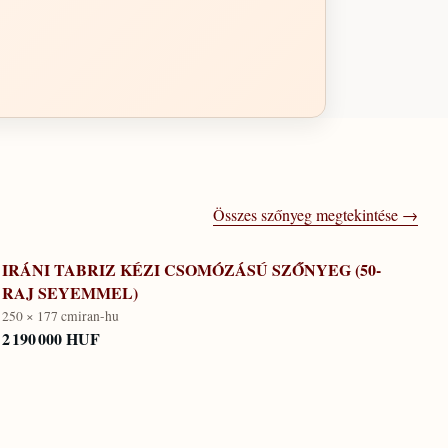
Összes szőnyeg megtekintése →
IRÁNI TABRIZ KÉZI CSOMÓZÁSÚ SZŐNYEG (50-
RAJ SEYEMMEL)
250 × 177 cm
iran-hu
2 190 000 HUF