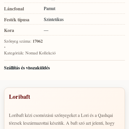
Láncfonal
Pamut
Festék típusa
Szintetikus
Kora
—
Szőnyeg száma:
17062
•
Kategóriák:
Nomad Kollekció
Szállítás és visszaküldés
Loribaft
Loribaft kézi csomózású szőnyegeket a Lori és a Qashqai
törzsek leszármazottai készítik. A baft szó azt jelenti, hogy