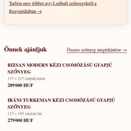
Tudjon meg többet a(z) Loribaft szőnyegekről a
Rugopédiában →
Önnek ajánljuk
Összes szőnyeg megtekintése →
BIZSAN MODERN KÉZI CSOMÓZÁSÚ GYAPJÚ
SZŐNYEG
137 × 237 cm
pakisztan
289 000 HUF
IRÁNI TURKEMAN KÉZI CSOMÓZÁSÚ GYAPJÚ
SZŐNYEG
127 × 195 cm
iran-hu
279 000 HUF