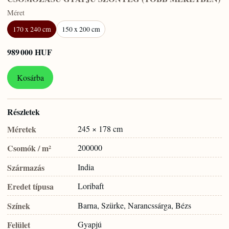
Méret
170 x 240 cm
150 x 200 cm
989 000 HUF
Kosárba
Részletek
Méretek
245 × 178 cm
Csomók / m²
200000
Származás
India
Eredet típusa
Loribaft
Színek
Barna, Szürke, Narancssárga, Bézs
Felület
Gyapjú