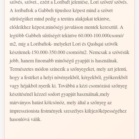
szövés, szövet., ezért a Loribaft jelentése, Lori szövet/ szövés.
A loribaftok a Gabbeh típushoz képest mind a szövet
sűrűségüket mind pedig a textúra alakjukat tekintve,
elődeikhez képest,minőségi javuláson mentek keresztül. A
legtöbb Gabbeh sűrűségét tekintve 60.000-100.000csomó/
m2, míg a Loribaftok- melyeket Lori és Qashqai szövők
készítenek-150.000-350.000 csomó/m2. Nemcsak a szövésük
jobb, hanem finomabb minőségű gyapjút is használnak.
Természetes módon színezik a szőnyegeket, mely azt jelenti,
hogy a festéket a helyi növényekből, kérgekből, gyökerekből
vagy héjakból nyerik ki. Továbbá a kézi csomózású szőnyeg
készítésénél kézzel sodort gyapjút használnak,mely
márványos hatást kölcsönöz, mely által a szőnyeg az
impresszionista festmények szeszélyes kifejezőképességéhez
hasonlóvá válik.