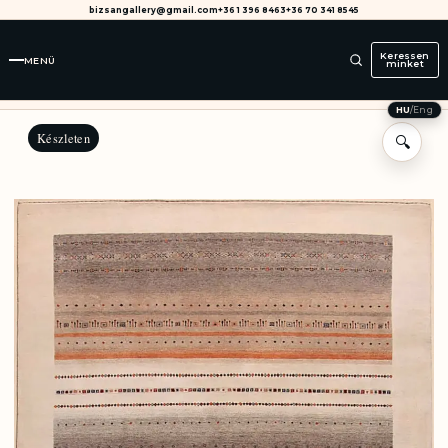
bizsangallery@gmail.com
+36 1 396 8463
+36 70 341 8545
Keressen
MENÜ
minket
HU
/
Eng
Készleten
🔍