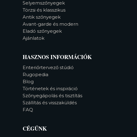
Selyemszőnyegek
Törzsi és klasszikus
Antik szőnyegek
Avant-garde és modern
Eladó szőnyegek
Ajánlatok
HASZNOS INFORMÁCIÓK
Enteriőrtervező stúdió
Rugopedia
Blog
Történetek és inspiráció
Szőnyegápolás és tisztítás
Szállítás és visszaküldés
FAQ
CÉGÜNK