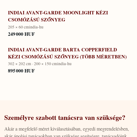
INDIAI AVANT-GARDE MOONLIGHT KÉZI
CSOMÓZÁSÚ SZŐNYEG
205 × 60 cm
india-hu
249 000 HUF
INDIAI AVANT-GARDE BARTA COPPERFIELD
KÉZI CSOMÓZÁSÚ SZŐNYEG (TÖBB MÉRETBEN)
302 × 202 cm · 200 × 150 cm
india-hu
895 000 HUF
Személyre szabott tanácsra van szüksége?
Akár a megfelelő méret kiválasztásában, egyedi megrendelésben,
akár ápolási tanácsokban van szüksége segítségre, tanácsadóink