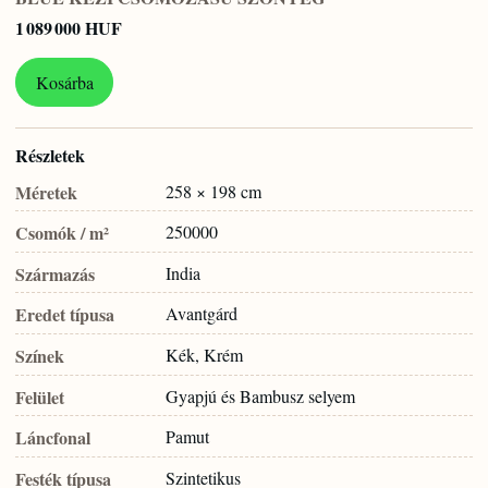
1 089 000 HUF
Kosárba
Részletek
Méretek
258 × 198 cm
Csomók / m²
250000
Származás
India
Eredet típusa
Avantgárd
Színek
Kék, Krém
Felület
Gyapjú és Bambusz selyem
Láncfonal
Pamut
Festék típusa
Szintetikus