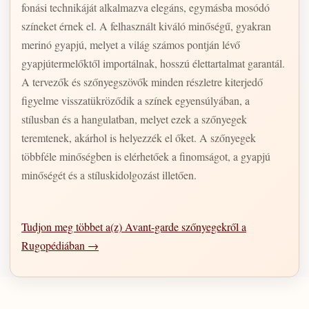
fonási technikáját alkalmazva elegáns, egymásba mosódó
színeket érnek el. A felhasznált kiváló minőségű, gyakran
merinó gyapjú, melyet a világ számos pontján lévő
gyapjútermelőktől importálnak, hosszú élettartalmat garantál.
A tervezők és szőnyegszövők minden részletre kiterjedő
figyelme visszatükröződik a színek egyensúlyában, a
stílusban és a hangulatban, melyet ezek a szőnyegek
teremtenek, akárhol is helyezzék el őket. A szőnyegek
többféle minőségben is elérhetőek a finomságot, a gyapjú
minőségét és a stíluskidolgozást illetően.
Tudjon meg többet a(z) Avant-garde szőnyegekről a
Rugopédiában →