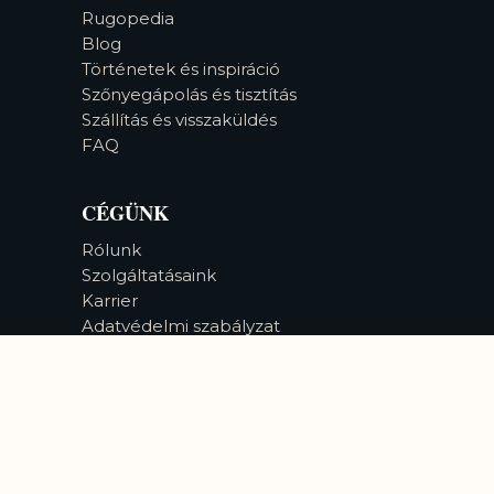
Rugopedia
Blog
Történetek és inspiráció
Szőnyegápolás és tisztítás
Szállítás és visszaküldés
FAQ
CÉGÜNK
Rólunk
Szolgáltatásaink
Karrier
Adatvédelmi szabályzat
Akadálymentesség
©
2026
Bizsan Carpet Gallery |
Minden jog fenntartva.