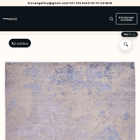
bizsangallery@gmail.com
+36 1 396 8463
+36 70 341 8545
Keressen
MENÜ
minket
HU
/
Eng
Készleten
🔍