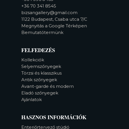
+36 70 341 8545
bizsangallery@gmail.com
1122 Budapest, Csaba utca 7/C
Megnyitás a Google Térképen
Bemutatótermünk
FELFEDEZÉS
Kollekciók
Selyemszőnyegek
Törzsi és klasszikus
Antik szőnyegek
Avant-garde és modern
Eladó szőnyegek
Ajánlatok
HASZNOS INFORMÁCIÓK
Enteriőrtervező stúdió