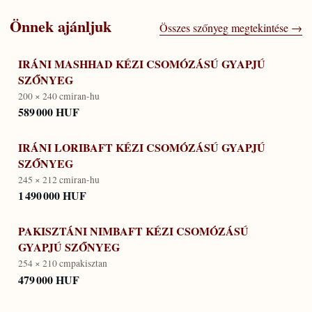
Önnek ajánljuk
Összes szőnyeg megtekintése →
IRÁNI MASHHAD KÉZI CSOMÓZÁSÚ GYAPJÚ
SZŐNYEG
200 × 240 cm
iran-hu
589 000 HUF
IRÁNI LORIBAFT KÉZI CSOMÓZÁSÚ GYAPJÚ
SZŐNYEG
245 × 212 cm
iran-hu
1 490 000 HUF
PAKISZTÁNI NIMBAFT KÉZI CSOMÓZÁSÚ
GYAPJÚ SZŐNYEG
254 × 210 cm
pakisztan
479 000 HUF