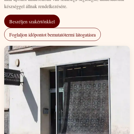
készséggel állnak rendelkezésére.
Beszéljen szakértőnkkel
Foglaljon időpontot bemutatótermi látogatásra