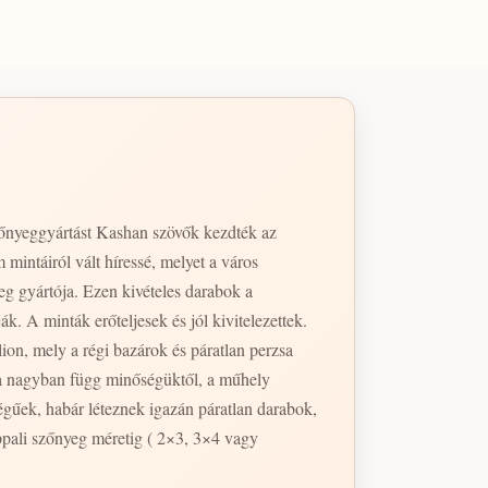
szőnyeggyártást Kashan szövők kezdték az
intáiról vált híressé, melyet a város
g gyártója. Ezen kivételes darabok a
. A minták erőteljesek és jól kivitelezettek.
ion, mely a régi bazárok és páratlan perzsa
a nagyban függ minőségüktől, a műhely
pali szőnyeg méretig ( 2×3, 3×4 vagy