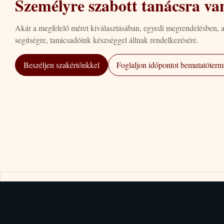
Személyre szabott tanácsra va
Akár a megfelelő méret kiválasztásában, egyedi megrendelésben, 
segítségre, tanácsadóink készséggel állnak rendelkezésére.
Beszéljen szakértőnkkel
Foglaljon időpontot bemutatótermi