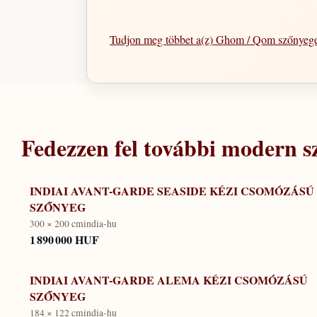
Tudjon meg többet a(z) Ghom / Qom szőnyeg
Fedezzen fel további
modern
s
INDIAI AVANT-GARDE SEASIDE KÉZI CSOMÓZÁSÚ
SZŐNYEG
300 × 200 cm
india-hu
1 890 000 HUF
INDIAI AVANT-GARDE ALEMA KÉZI CSOMÓZÁSÚ
SZŐNYEG
184 × 122 cm
india-hu