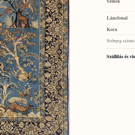
Színek
Láncfonal
Kora
Szőnyeg száma
Szállítás és v