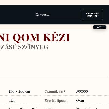
Keressen
Keresés
minket
HU
/
Eng
NI QOM KÉZI
ZÁSÚ SZŐNYEG
150 × 200 cm
Csomók / m²
500000
Irán
Eredet típusa
Qom