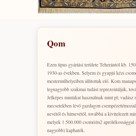
Qom
Ezen típus gyártási területe Teherántól kb. 1
1930-as években. Selyem és gyapjú kézi csomóz
mesterműhelyeiben állítottak elő. Kom manapsá
legnagyobb szakmai tudást reprezentálják, tová
Jelképes mintákat használnak mint pl; vadász m
mecsetekben lévő gazdagon csempézett/mozaik
nevétől és hírnevétől, továbbá a kivitelezett minta szépségétől. A legtipikusabbak 800 000 -1100 000 csomó/m2 sűrűségűek
melyek 1.500.000 csomó/m2 aprólékossággal s
nagyobb) kaphatók.