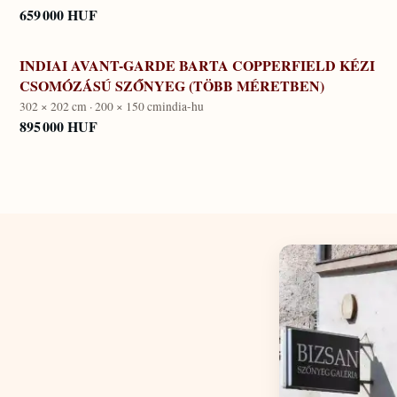
659 000 HUF
INDIAI AVANT-GARDE BARTA COPPERFIELD KÉZI
CSOMÓZÁSÚ SZŐNYEG (TÖBB MÉRETBEN)
302 × 202 cm · 200 × 150 cm
india-hu
895 000 HUF