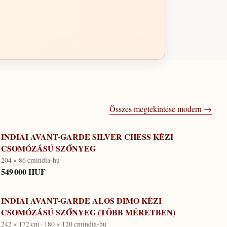
Összes megtekintése
modern
→
INDIAI AVANT-GARDE SILVER CHESS KÉZI
CSOMÓZÁSÚ SZŐNYEG
204 × 86 cm
india-hu
549 000 HUF
INDIAI AVANT-GARDE ALOS DIMO KÉZI
CSOMÓZÁSÚ SZŐNYEG (TÖBB MÉRETBEN)
242 × 172 cm · 180 × 120 cm
india-hu