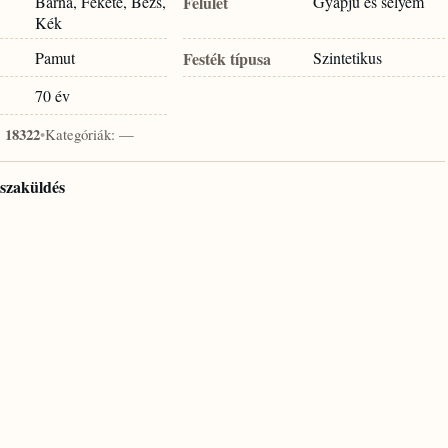
Barna, Fekete, Bézs,
Felület
Gyapjú és selyem
Kék
Pamut
Festék típusa
Szintetikus
70 év
:
18322
•
Kategóriák:
—
isszaküldés