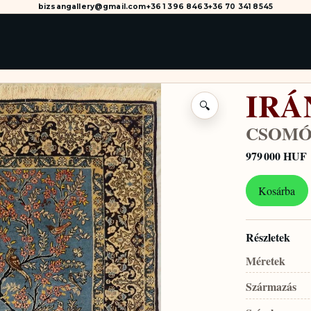
bizsangallery@gmail.com
+36 1 396 8463
+36 70 341 8545
IRÁ
🔍
CSOMÓ
979 000 HUF
Kosárba
Részletek
Méretek
Származás