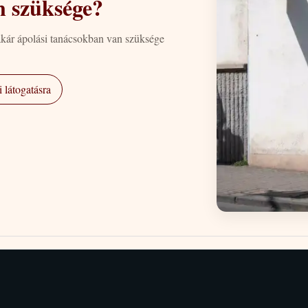
n szüksége?
akár ápolási tanácsokban van szüksége
 látogatásra