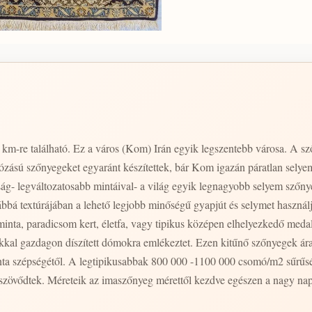
50 km-re található. Ez a város (Kom) Irán egyik legszentebb városa. A 
ású szőnyegeket egyaránt készítettek, bár Kom igazán páratlan selyem m
g- legváltozatosabb mintáival- a világ egyik legnagyobb selyem szőnye
bbá textúrájában a lehető legjobb minőségű gyapjút és selymet használják
inta, paradicsom kert, életfa, vagy tipikus középen elhelyezkedő medal
kal gazdagon díszített dómokra emlékeztet. Ezen kitűnő szőnyegek ár
, habár léteznek igazán páratlan darabok,
zövődtek. Méreteik az imaszőnyeg mérettől kezdve egészen a nagy nap