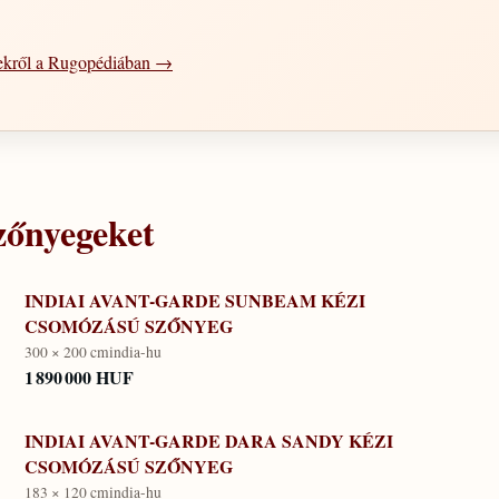
ekről a Rugopédiában →
zőnyegeket
INDIAI AVANT-GARDE SUNBEAM KÉZI
CSOMÓZÁSÚ SZŐNYEG
300 × 200 cm
india-hu
1 890 000 HUF
INDIAI AVANT-GARDE DARA SANDY KÉZI
CSOMÓZÁSÚ SZŐNYEG
183 × 120 cm
india-hu