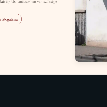
akár ápolási tanácsokban van szüksége
 látogatásra