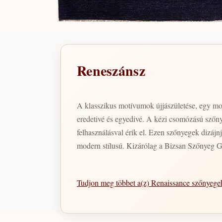
Reneszánsz
A klasszikus motívumok újjászületése, egy mod
eredetivé és egyedivé. A kézi csomózású szőny
felhasználásval érik el. Ezen szőnyegek dizájn
modern stílusú. Kizárólag a Bizsan Szőnyeg G
Tudjon meg többet a(z) Renaissance szőnyeg