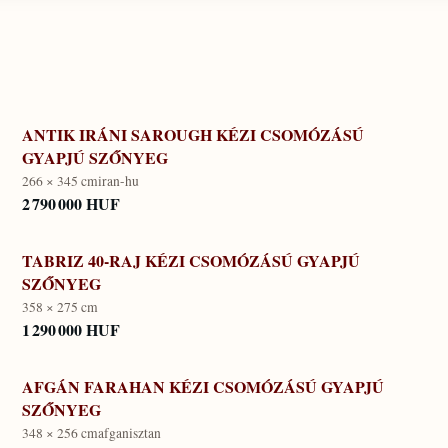
ANTIK IRÁNI SAROUGH KÉZI CSOMÓZÁSÚ
GYAPJÚ SZŐNYEG
266 × 345 cm
iran-hu
2 790 000 HUF
TABRIZ 40-RAJ KÉZI CSOMÓZÁSÚ GYAPJÚ
SZŐNYEG
358 × 275 cm
1 290 000 HUF
AFGÁN FARAHAN KÉZI CSOMÓZÁSÚ GYAPJÚ
SZŐNYEG
348 × 256 cm
afganisztan