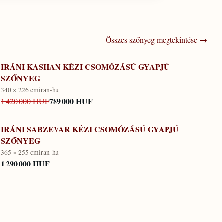
Összes szőnyeg megtekintése →
IRÁNI KASHAN KÉZI CSOMÓZÁSÚ GYAPJÚ
SZŐNYEG
340 × 226 cm
iran-hu
789 000 HUF
1 420 000 HUF
IRÁNI SABZEVAR KÉZI CSOMÓZÁSÚ GYAPJÚ
SZŐNYEG
365 × 255 cm
iran-hu
1 290 000 HUF