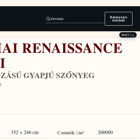
Keressen
Keresés
minket
HU
/
Eng
IAI RENAISSANCE
I
ZÁSÚ GYAPJÚ SZŐNYEG
F
352 × 246 cm
Csomók / m²
200000