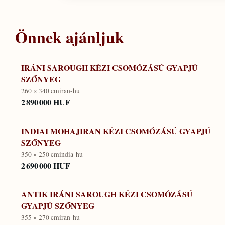
Önnek ajánljuk
IRÁNI SAROUGH KÉZI CSOMÓZÁSÚ GYAPJÚ
SZŐNYEG
260 × 340 cm
iran-hu
2 890 000 HUF
INDIAI MOHAJIRAN KÉZI CSOMÓZÁSÚ GYAPJÚ
SZŐNYEG
350 × 250 cm
india-hu
2 690 000 HUF
ANTIK IRÁNI SAROUGH KÉZI CSOMÓZÁSÚ
GYAPJÚ SZŐNYEG
355 × 270 cm
iran-hu