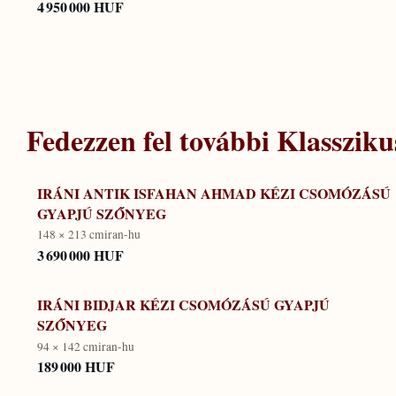
4 950 000 HUF
Fedezzen fel további
Klassziku
IRÁNI ANTIK ISFAHAN AHMAD KÉZI CSOMÓZÁSÚ
GYAPJÚ SZŐNYEG
148 × 213 cm
iran-hu
3 690 000 HUF
IRÁNI BIDJAR KÉZI CSOMÓZÁSÚ GYAPJÚ
SZŐNYEG
94 × 142 cm
iran-hu
189 000 HUF