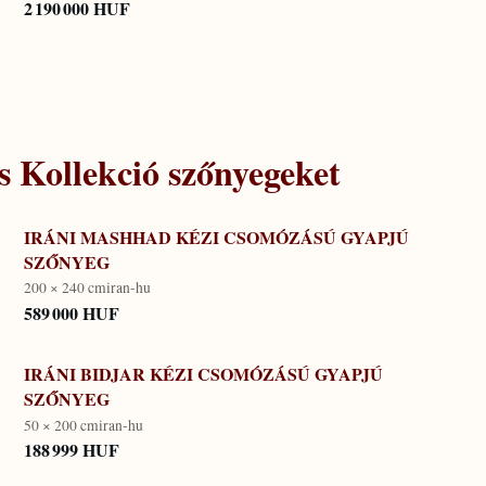
2 190 000 HUF
s Kollekció
szőnyegeket
IRÁNI MASHHAD KÉZI CSOMÓZÁSÚ GYAPJÚ
SZŐNYEG
200 × 240 cm
iran-hu
589 000 HUF
IRÁNI BIDJAR KÉZI CSOMÓZÁSÚ GYAPJÚ
SZŐNYEG
50 × 200 cm
iran-hu
188 999 HUF