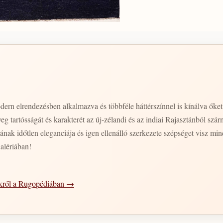
ern elrendezésben alkalmazva és többféle háttérszínnel is kínálva őke
eg tartósságát és karakterét az új-zélandi és az indiai Rajasztánból s
jának időtlen eleganciája és igen ellenálló szerkezete szépséget visz mi
alériában!
ekről a Rugopédiában →