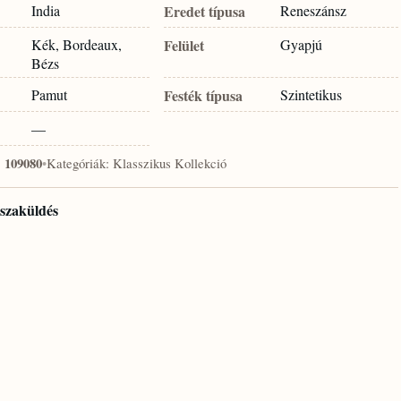
India
Eredet típusa
Reneszánsz
Kék, Bordeaux,
Felület
Gyapjú
Bézs
Pamut
Festék típusa
Szintetikus
—
:
109080
•
Kategóriák:
Klasszikus Kollekció
isszaküldés