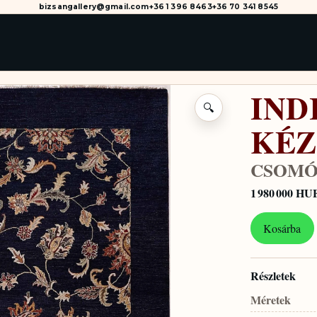
bizsangallery@gmail.com
+36 1 396 8463
+36 70 341 8545
IND
🔍
KÉZ
CSOMÓ
1 980 000 HU
Kosárba
Részletek
Méretek