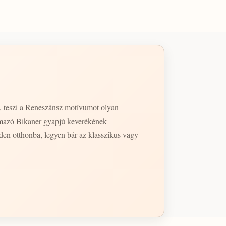
t, teszi a Reneszánsz motívumot olyan
zármazó Bikaner gyapjú keverékének
nden otthonba, legyen bár az klasszikus vagy