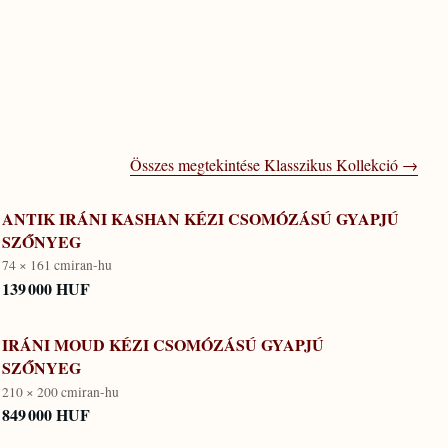
Összes megtekintése
Klasszikus Kollekció
→
ANTIK IRÁNI KASHAN KÉZI CSOMÓZÁSÚ GYAPJÚ
SZŐNYEG
74 × 161 cm
iran-hu
139 000 HUF
IRÁNI MOUD KÉZI CSOMÓZÁSÚ GYAPJÚ
SZŐNYEG
210 × 200 cm
iran-hu
849 000 HUF