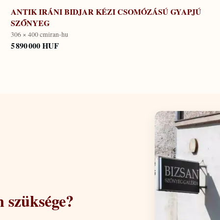
ANTIK IRÁNI BIDJAR KÉZI CSOMÓZÁSÚ GYAPJÚ
SZŐNYEG
306 × 400 cm
iran-hu
5 890 000 HUF
n szüksége?