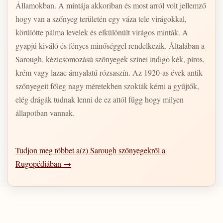
Államokban. A mintája akkoriban és most arról volt jellemző
hogy van a szőnyeg területén egy váza tele virágokkal,
körülötte pálma levelek és elkülönült virágos minták. A
gyapjú kiváló és fényes minőséggel rendelkezik. Általában a
Sarough, kézicsomozású szőnyegek színei indigo kék, piros,
krém vagy lazac árnyalatú rózsaszín. Az 1920-as évek antik
szőnyegeit főleg nagy méretekben szokták kérni a gyűjtők,
elég drágák tudnak lenni de ez attól függ hogy milyen
állapotban vannak.
Tudjon meg többet a(z) Sarough szőnyegekről a
Rugopédiában →