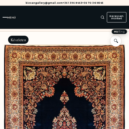
bizsangallery@gmail.com
+36 1 396 8463
+36 70 341 8545
Keressen
MENÜ
minket
HU
/
Eng
Készleten
🔍