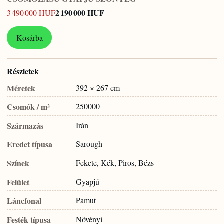
2 190 000 HUF
3 490 000 HUF
Kosárba
Részletek
Méretek
392 × 267 cm
Csomók / m²
250000
Származás
Irán
Eredet típusa
Sarough
Színek
Fekete, Kék, Piros, Bézs
Felület
Gyapjú
Láncfonal
Pamut
Festék típusa
Növényi