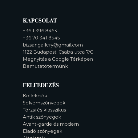
KAPCSOLAT
+36 1 396 8463
+36 70 341 8545
bizsangallery@gmail.com
1122 Budapest, Csaba utca 7/C
Megnyitás a Google Térképen
Bemutatótermünk
FELFEDEZÉS
Kollekciók
Selyemszőnyegek
Törzsi és klasszikus
Antik szőnyegek
Avant-garde és modern
Eladó szőnyegek