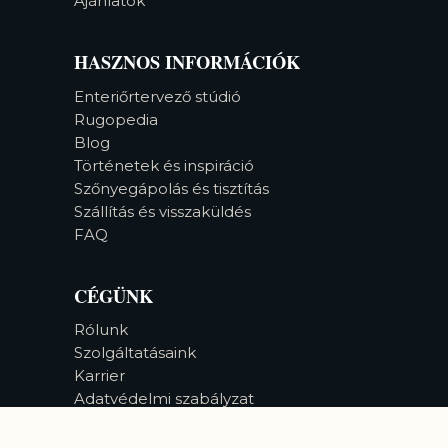
Ajánlatok
HASZNOS INFORMÁCIÓK
Enteriőrtervező stúdió
Rugopedia
Blog
Történetek és inspiráció
Szőnyegápolás és tisztítás
Szállítás és visszaküldés
FAQ
CÉGÜNK
Rólunk
Szolgáltatásaink
Karrier
Adatvédelmi szabályzat
Akadálymentesség