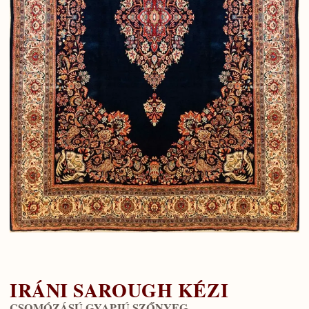
IRÁNI SAROUGH KÉZI
CSOMÓZÁSÚ GYAPJÚ SZŐNYEG