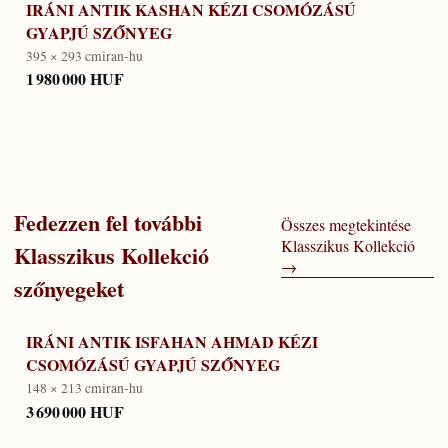
IRÁNI ANTIK KASHAN KÉZI CSOMÓZÁSÚ
GYAPJÚ SZŐNYEG
395 × 293 cm
iran-hu
1 980 000 HUF
Fedezzen fel további
Összes megtekintése
Klasszikus Kollekció
Klasszikus Kollekció
→
szőnyegeket
IRÁNI ANTIK ISFAHAN AHMAD KÉZI
CSOMÓZÁSÚ GYAPJÚ SZŐNYEG
148 × 213 cm
iran-hu
3 690 000 HUF