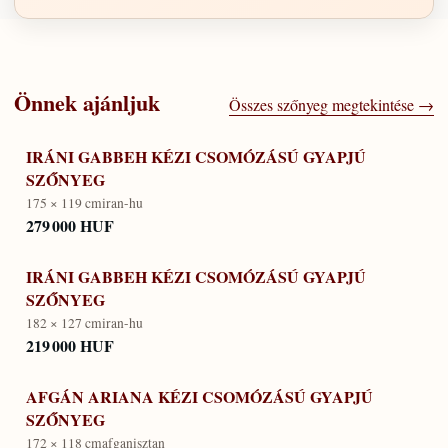
Önnek ajánljuk
Összes szőnyeg megtekintése →
IRÁNI GABBEH KÉZI CSOMÓZÁSÚ GYAPJÚ
SZŐNYEG
175 × 119 cm
iran-hu
279 000 HUF
IRÁNI GABBEH KÉZI CSOMÓZÁSÚ GYAPJÚ
SZŐNYEG
182 × 127 cm
iran-hu
219 000 HUF
AFGÁN ARIANA KÉZI CSOMÓZÁSÚ GYAPJÚ
SZŐNYEG
172 × 118 cm
afganisztan