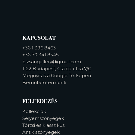
KAPCSOLAT
+36 1 396 8463
+36 70 341 8545
bizsangallery@gmail.com
1122 Budapest, Csaba utca 7/C
Megnyitás a Google Térképen
Bemutatótermünk
FELFEDEZÉS
Kollekciók
Selyemszőnyegek
Törzsi és klasszikus
Antik szőnyegek