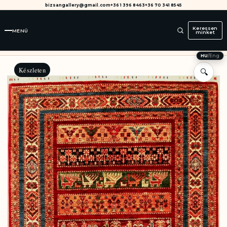
bizsangallery@gmail.com
+36 1 396 8463
+36 70 341 8545
Keressen
MENÜ
minket
HU
/
Eng
Készleten
🔍