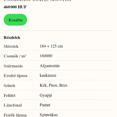
460 000 HUF
Kosárba
Részletek
Méretek
184 × 125 cm
Csomók / m²
160000
Származás
Afganisztán
Eredet típusa
kaukázusi
Színek
Kék, Piros, Bézs
Felület
Gyapjú
Láncfonal
Pamut
Festék típusa
Szintetikus