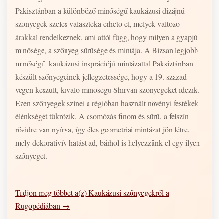
Pakisztánban a különböző minőségű kaukázusi dizájnú
szőnyegek széles választéka érhető el, melyek változó
árakkal rendelkeznek, ami attól függ, hogy milyen a gyapjú
minősége, a szőnyeg sűrűsége és mintája. A Bizsan legjobb
minőségű, kaukázusi insprációjú mintázattal Paksiztánban
készült szőnyegeinek jellegzetessége, hogy a 19. század
végén készült, kiváló minőségű Shirvan szőnyegeket idézik.
Ezen szőnyegek színei a régióban használt növényi festékek
élénkségét tükrözik. A csomózás finom és sűrű, a felszín
rövidre van nyírva, így éles geometriai mintázat jön létre,
mely dekorativív hatást ad, bárhol is helyezzünk el egy ilyen
szőnyeget.
Tudjon meg többet a(z) Kaukázusi szőnyegekről a
Rugopédiában →