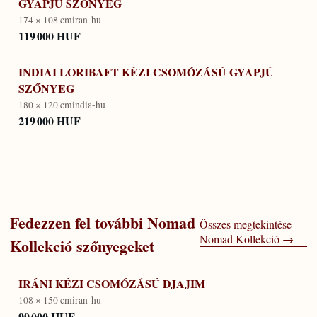
GYAPJÚ SZŐNYEG
174 × 108 cm
iran-hu
119 000 HUF
INDIAI LORIBAFT KÉZI CSOMÓZÁSÚ GYAPJÚ
SZŐNYEG
180 × 120 cm
india-hu
219 000 HUF
Fedezzen fel további
Nomad
Összes megtekintése
Nomad Kollekció
→
Kollekció
szőnyegeket
IRÁNI KÉZI CSOMÓZÁSÚ DJAJIM
108 × 150 cm
iran-hu
99 000 HUF