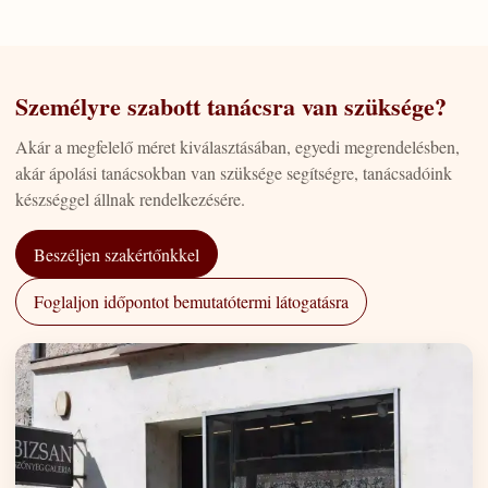
Személyre szabott tanácsra van szüksége?
Akár a megfelelő méret kiválasztásában, egyedi megrendelésben,
akár ápolási tanácsokban van szüksége segítségre, tanácsadóink
készséggel állnak rendelkezésére.
Beszéljen szakértőnkkel
Foglaljon időpontot bemutatótermi látogatásra