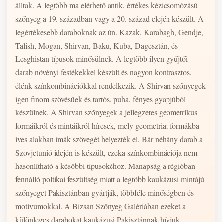
álltak. A legtöbb ma elérhető antik, értékes kézicsomózású
szőnyeg a 19. században vagy a 20. század elején készült. A
legértékesebb daraboknak az ún. Kazak, Karabagh, Gendje,
Talish, Mogan, Shirvan, Baku, Kuba, Dagesztán, és
Lesghistan típusok minősülnek. A legtöbb ilyen gyűjtői
darab növényi festékekkel készült és nagyon kontrasztos,
élénk színkombinációkkal rendelkezik. A Shirvan szőnyegek
igen finom szövésűek és tartós, puha, fényes gyapjúból
készülnek. A Shirvan szőnyegek a jellegzetes geometrikus
formáikról és mintáikról híresek, mely geometriai formákba
íves alakban imák szövegét helyezték el. Bár néhány darab a
Szovjetunió idején is készült, ezeka színkombinációja nem
hasonlítható a későbbi tipusokéhoz. Manapság a régióban
fennálló poltikai feszültség miatt a legtöbb kaukázusi mintájú
szőnyeget Pakisztánban gyártják, többféle minőségben és
motívumokkal. A Bizsan Szőnyeg Galériában ezeket a
különleges darabokat kaukázusi Pakisztánnak hívjuk.