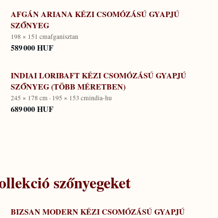
AFGÁN ARIANA KÉZI CSOMÓZÁSÚ GYAPJÚ
SZŐNYEG
198 × 151 cm
afganisztan
589 000 HUF
INDIAI LORIBAFT KÉZI CSOMÓZÁSÚ GYAPJÚ
SZŐNYEG (TÖBB MÉRETBEN)
245 × 178 cm · 195 × 153 cm
india-hu
689 000 HUF
llekció
szőnyegeket
BIZSAN MODERN KÉZI CSOMÓZÁSÚ GYAPJÚ