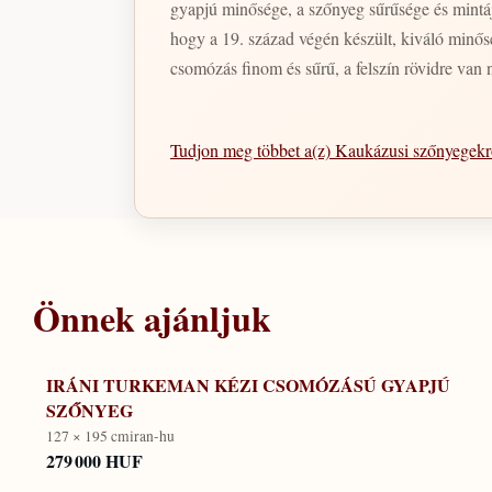
gyapjú minősége, a szőnyeg sűrűsége és mintája. A Bizsan legjobb minőségű, kaukázusi insprációjú mintázattal Paksiztánban készült szőnyegeinek jelleg
hogy a 19. század végén készült, kiváló minős
csomózás finom és sűrű, a felszín rövidre van n
Tudjon meg többet a(z) Kaukázusi szőnyegek
Önnek ajánljuk
IRÁNI TURKEMAN KÉZI CSOMÓZÁSÚ GYAPJÚ
SZŐNYEG
127 × 195 cm
iran-hu
279 000 HUF