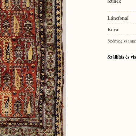
Színek
Láncfonal
Kora
Szőnyeg száma
Szállítás és v