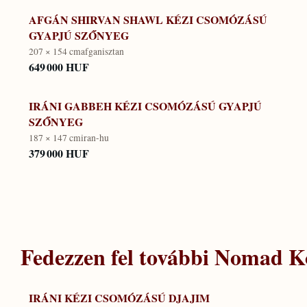
AFGÁN SHIRVAN SHAWL KÉZI CSOMÓZÁSÚ
GYAPJÚ SZŐNYEG
207 × 154 cm
afganisztan
649 000 HUF
IRÁNI GABBEH KÉZI CSOMÓZÁSÚ GYAPJÚ
SZŐNYEG
187 × 147 cm
iran-hu
379 000 HUF
Fedezzen fel további
Nomad Ko
IRÁNI KÉZI CSOMÓZÁSÚ DJAJIM