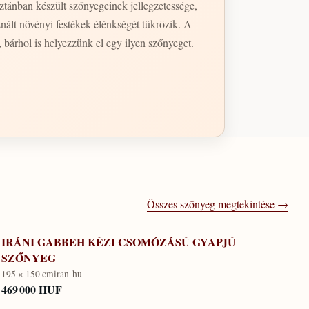
nált növényi festékek élénkségét tükrözik. A
, bárhol is helyezzünk el egy ilyen szőnyeget.
Összes szőnyeg megtekintése →
IRÁNI GABBEH KÉZI CSOMÓZÁSÚ GYAPJÚ
SZŐNYEG
195 × 150 cm
iran-hu
469 000 HUF