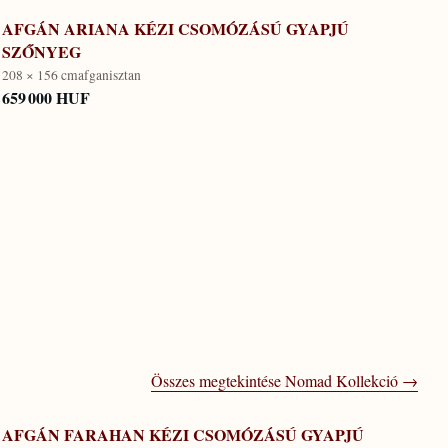
AFGÁN ARIANA KÉZI CSOMÓZÁSÚ GYAPJÚ
SZŐNYEG
208 × 156 cm
afganisztan
659 000 HUF
Összes megtekintése
Nomad Kollekció
→
AFGÁN FARAHAN KÉZI CSOMÓZÁSÚ GYAPJÚ