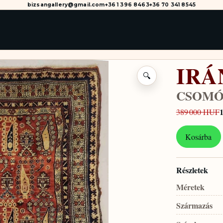
bizsangallery@gmail.com
+36 1 396 8463
+36 70 341 8545
IRÁ
🔍
CSOMÓ
389 000 HUF
Kosárba
Részletek
Méretek
Származás