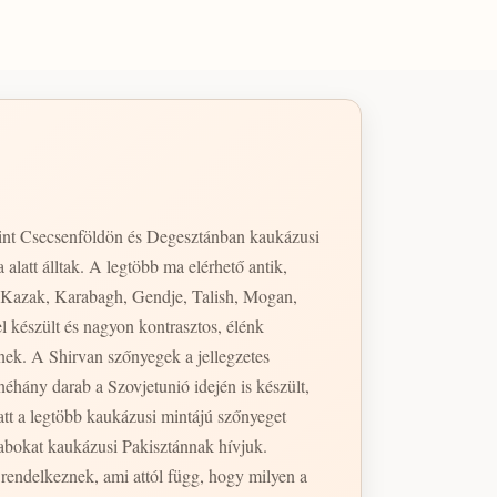
nt Csecsenföldön és Degesztánban kaukázusi
alatt álltak. A legtöbb ma elérhető antik,
. Kazak, Karabagh, Gendje, Talish, Mogan,
 készült és nagyon kontrasztos, élénk
nek. A Shirvan szőnyegek a jellegzetes
att a legtöbb kaukázusi mintájú szőnyeget
abokat kaukázusi Pakisztánnak hívjuk.
rendelkeznek, ami attól függ, hogy milyen a