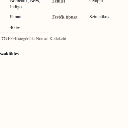
Bordeaux, Bézs,
Felület
Gyapjú
Indigo
Pamut
Festék típusa
Szintetikus
40 év
:
779100
•
Kategóriák:
Nomad Kollekció
isszaküldés