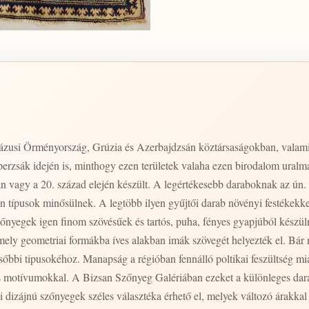
zusi Örményország, Grúzia és Azerbajdzsán köztársaságokban, valami
perzsák idején is, minthogy ezen területek valaha ezen birodalom uralma 
n vagy a 20. század elején készült. A legértékesebb daraboknak az ún
 típusok minősülnek. A legtöbb ilyen gyűjtői darab növényi festékekkel
őnyegek igen finom szövésűek és tartós, puha, fényes gyapjúból készül
ákba íves alakban imák szövegét helyezték el. Bár néhány darab a Szovjetunió idején is készült,
őbbi tipusokéhoz. Manapság a régióban fennálló poltikai feszültség mi
s motívumokkal. A Bizsan Szőnyeg Galériában ezeket a különleges dar
izájnú szőnyegek széles választéka érhető el, melyek változó árakkal 