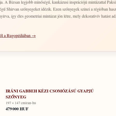
zetessége,
égű Shirvan szőnyegeket idézik. Ezen szőnyegek színei a régióban hasz
yírva, így éles geometriai mintázat jön létre, mely dekorativív hatást ad
ről a Rugopédiában →
IRÁNI GABBEH KÉZI CSOMÓZÁSÚ GYAPJÚ
SZŐNYEG
197 × 147 cm
iran-hu
479 000 HUF