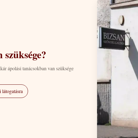
n szüksége?
akár ápolási tanácsokban van szüksége
 látogatásra