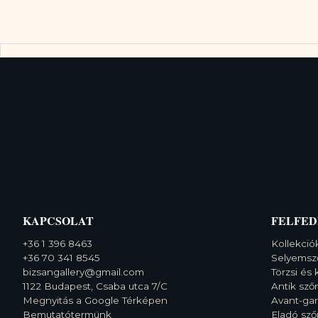
KAPCSOLAT
FELFED
+36 1 396 8463
Kollekció
+36 70 341 8545
Selyemsz
bizsangallery@gmail.com
Törzsi és 
1122 Budapest, Csaba utca 7/C
Antik sz
Megnyitás a Google Térképen
Avant-ga
Bemutatótermünk
Eladó sz