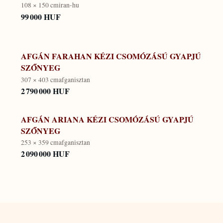
108 × 150 cm
iran-hu
99 000 HUF
AFGÁN FARAHAN KÉZI CSOMÓZÁSÚ GYAPJÚ
SZŐNYEG
307 × 403 cm
afganisztan
2 790 000 HUF
AFGÁN ARIANA KÉZI CSOMÓZÁSÚ GYAPJÚ
SZŐNYEG
253 × 359 cm
afganisztan
2 090 000 HUF