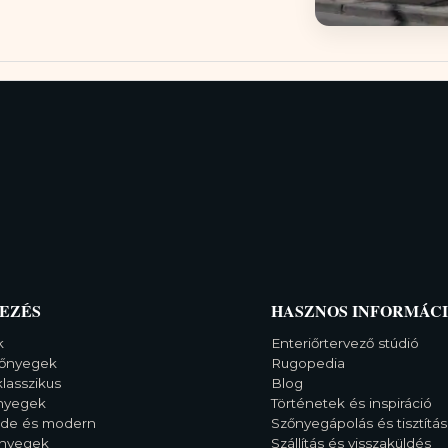
EZÉS
HASZNOS INFORMÁC
k
Enteriőrtervező stúdió
őnyegek
Rugopedia
klasszikus
Blog
őnyegek
Történetek és inspiráció
rde és modern
Szőnyegápolás és tisztítás
őnyegek
Szállítás és visszaküldés