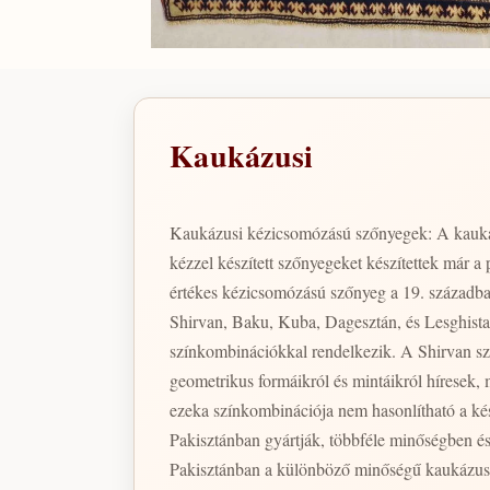
Kaukázusi
Kaukázusi kézicsomózású szőnyegek: A kauká
kézzel készített szőnyegeket készítettek már a 
értékes kézicsomózású szőnyeg a 19. századba
Shirvan, Baku, Kuba, Dagesztán, és Lesghistan
színkombinációkkal rendelkezik. A Shirvan sz
geometrikus formáikról és mintáikról híresek, mely geometriai form
ezeka színkombinációja nem hasonlítható a kés
Pakisztánban gyártják, többféle minőségben é
Pakisztánban a különböző minőségű kaukázusi d