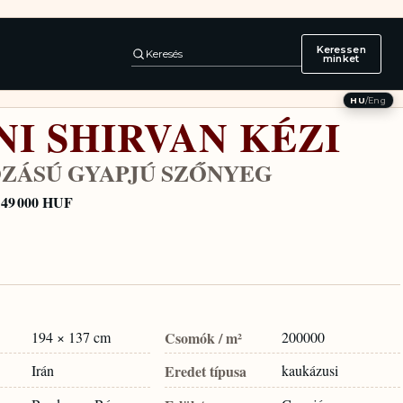
Keressen
Keresés
minket
HU
/
Eng
NI SHIRVAN KÉZI
ZÁSÚ GYAPJÚ SZŐNYEG
149 000 HUF
194 × 137 cm
Csomók / m²
200000
Irán
Eredet típusa
kaukázusi