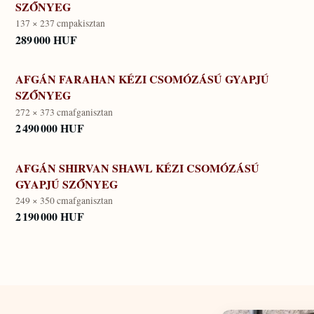
SZŐNYEG
137 × 237 cm
pakisztan
289 000 HUF
AFGÁN FARAHAN KÉZI CSOMÓZÁSÚ GYAPJÚ
SZŐNYEG
272 × 373 cm
afganisztan
2 490 000 HUF
AFGÁN SHIRVAN SHAWL KÉZI CSOMÓZÁSÚ
GYAPJÚ SZŐNYEG
249 × 350 cm
afganisztan
2 190 000 HUF