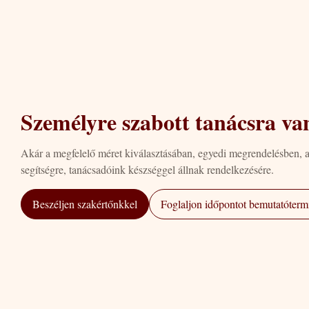
Személyre szabott tanácsra va
Akár a megfelelő méret kiválasztásában, egyedi megrendelésben, 
segítségre, tanácsadóink készséggel állnak rendelkezésére.
Beszéljen szakértőnkkel
Foglaljon időpontot bemutatótermi