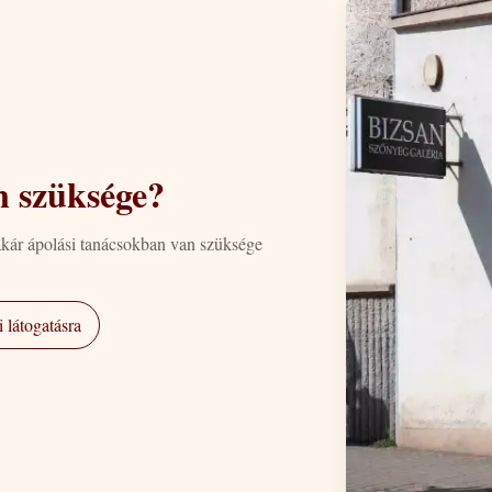
n szüksége?
akár ápolási tanácsokban van szüksége
 látogatásra