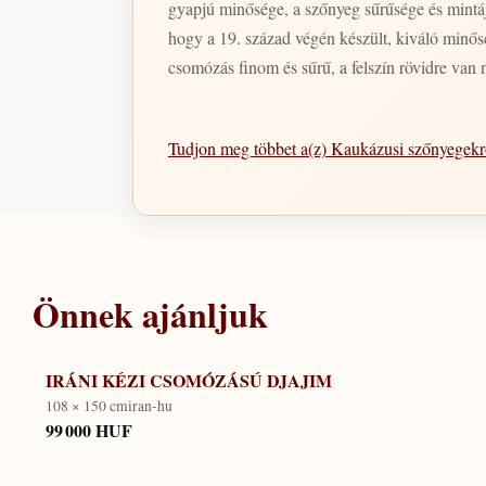
gyapjú minősége, a szőnyeg sűrűsége és mintája. A Bizsan legjobb minőségű, kaukázusi insprációjú mintázattal Paksiztánban készült szőnyegeinek jelleg
hogy a 19. század végén készült, kiváló minős
csomózás finom és sűrű, a felszín rövidre van n
Tudjon meg többet a(z) Kaukázusi szőnyegek
Önnek ajánljuk
IRÁNI KÉZI CSOMÓZÁSÚ DJAJIM
108 × 150 cm
iran-hu
99 000 HUF