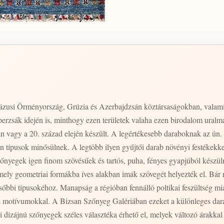
zusi Örményország, Grúzia és Azerbajdzsán köztársaságokban, valami
perzsák idején is, minthogy ezen területek valaha ezen birodalom uralma 
n vagy a 20. század elején készült. A legértékesebb daraboknak az ún
 típusok minősülnek. A legtöbb ilyen gyűjtői darab növényi festékekkel
őnyegek igen finom szövésűek és tartós, puha, fényes gyapjúból készül
ákba íves alakban imák szövegét helyezték el. Bár néhány darab a Szovjetunió idején is készült,
őbbi tipusokéhoz. Manapság a régióban fennálló poltikai feszültség mi
s motívumokkal. A Bizsan Szőnyeg Galériában ezeket a különleges dar
izájnú szőnyegek széles választéka érhető el, melyek változó árakkal 