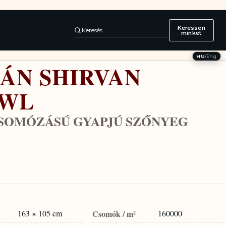
Keressen
Keresés
minket
HU
/
Eng
ÁN SHIRVAN
AWL
CSOMÓZÁSÚ GYAPJÚ SZŐNYEG
163 × 105 cm
Csomók / m²
160000