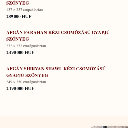
SZŐNYEG
137 × 237 cm
pakisztan
289 000 HUF
AFGÁN FARAHAN KÉZI CSOMÓZÁSÚ GYAPJÚ
SZŐNYEG
272 × 373 cm
afganisztan
2 490 000 HUF
AFGÁN SHIRVAN SHAWL KÉZI CSOMÓZÁSÚ
GYAPJÚ SZŐNYEG
249 × 350 cm
afganisztan
2 190 000 HUF