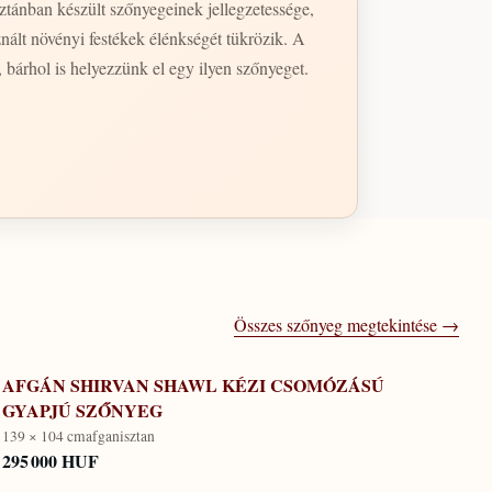
nált növényi festékek élénkségét tükrözik. A
, bárhol is helyezzünk el egy ilyen szőnyeget.
Összes szőnyeg megtekintése →
AFGÁN SHIRVAN SHAWL KÉZI CSOMÓZÁSÚ
GYAPJÚ SZŐNYEG
139 × 104 cm
afganisztan
295 000 HUF