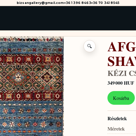
bizsangallery@gmail.com
+36 1 396 8463
+36 70 341 8545
AFG
🔍
SH
KÉZI 
349 000 HUF
Kosárba
Részletek
Méretek