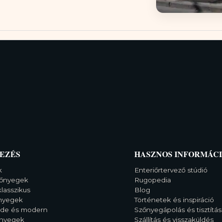
EZÉS
HASZNOS INFORMÁC
k
Enteriőrtervező stúdió
őnyegek
Rugopedia
klasszikus
Blog
őnyegek
Történetek és inspiráció
rde és modern
Szőnyegápolás és tisztítás
őnyegek
Szállítás és visszaküldés