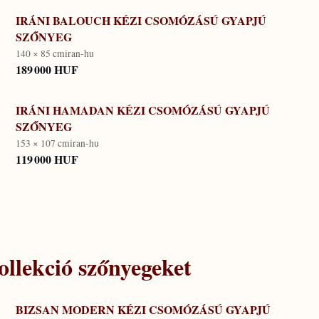
IRÁNI BALOUCH KÉZI CSOMÓZÁSÚ GYAPJÚ
SZŐNYEG
140 × 85 cm
iran-hu
189 000 HUF
IRÁNI HAMADAN KÉZI CSOMÓZÁSÚ GYAPJÚ
SZŐNYEG
153 × 107 cm
iran-hu
119 000 HUF
llekció
szőnyegeket
BIZSAN MODERN KÉZI CSOMÓZÁSÚ GYAPJÚ