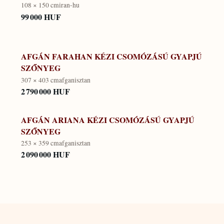
108 × 150 cm
iran-hu
99 000 HUF
AFGÁN FARAHAN KÉZI CSOMÓZÁSÚ GYAPJÚ
SZŐNYEG
307 × 403 cm
afganisztan
2 790 000 HUF
AFGÁN ARIANA KÉZI CSOMÓZÁSÚ GYAPJÚ
SZŐNYEG
253 × 359 cm
afganisztan
2 090 000 HUF