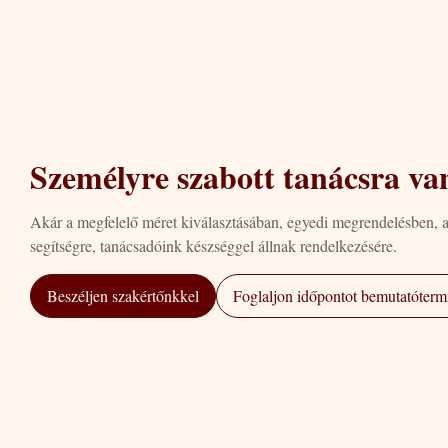
Személyre szabott tanácsra va
Akár a megfelelő méret kiválasztásában, egyedi megrendelésben, 
segítségre, tanácsadóink készséggel állnak rendelkezésére.
Beszéljen szakértőnkkel
Foglaljon időpontot bemutatótermi