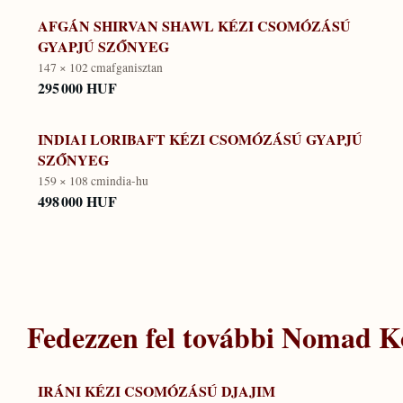
AFGÁN SHIRVAN SHAWL KÉZI CSOMÓZÁSÚ
GYAPJÚ SZŐNYEG
147 × 102 cm
afganisztan
295 000 HUF
INDIAI LORIBAFT KÉZI CSOMÓZÁSÚ GYAPJÚ
SZŐNYEG
159 × 108 cm
india-hu
498 000 HUF
Fedezzen fel további
Nomad Ko
IRÁNI KÉZI CSOMÓZÁSÚ DJAJIM