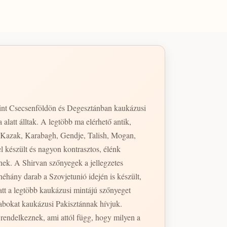
nt Csecsenföldön és Degesztánban kaukázusi
alatt álltak. A legtöbb ma elérhető antik,
. Kazak, Karabagh, Gendje, Talish, Mogan,
 készült és nagyon kontrasztos, élénk
nek. A Shirvan szőnyegek a jellegzetes
att a legtöbb kaukázusi mintájú szőnyeget
abokat kaukázusi Pakisztánnak hívjuk.
rendelkeznek, ami attól függ, hogy milyen a