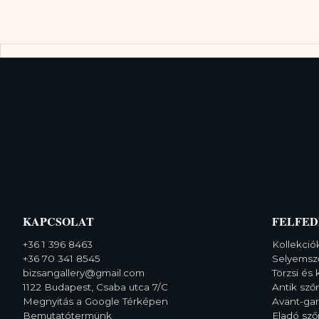
KAPCSOLAT
FELFED
+36 1 396 8463
Kollekció
+36 70 341 8545
Selyemsz
bizsangallery@gmail.com
Törzsi és 
1122 Budapest, Csaba utca 7/C
Antik sz
Megnyitás a Google Térképen
Avant-ga
Bemutatótermünk
Eladó sz