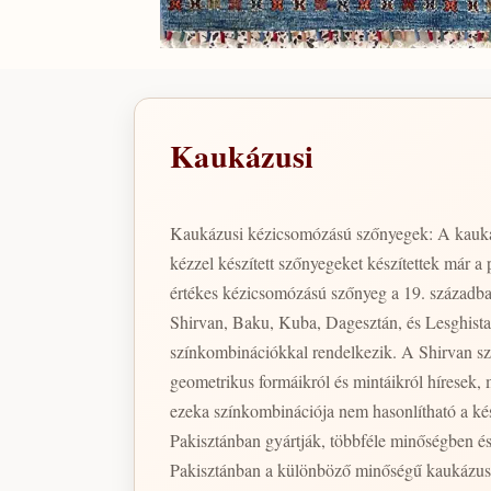
Kaukázusi
Kaukázusi kézicsomózású szőnyegek: A kauká
kézzel készített szőnyegeket készítettek már a 
értékes kézicsomózású szőnyeg a 19. századba
Shirvan, Baku, Kuba, Dagesztán, és Lesghistan
színkombinációkkal rendelkezik. A Shirvan sz
geometrikus formáikról és mintáikról híresek, mely geometriai form
ezeka színkombinációja nem hasonlítható a kés
Pakisztánban gyártják, többféle minőségben é
Pakisztánban a különböző minőségű kaukázusi d