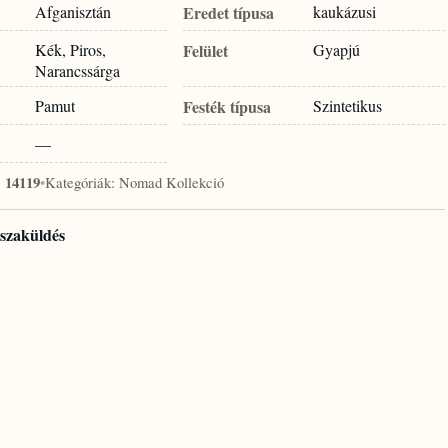
Afganisztán
Eredet típusa
kaukázusi
Kék, Piros,
Felület
Gyapjú
Narancssárga
Pamut
Festék típusa
Szintetikus
—
:
14119
•
Kategóriák:
Nomad Kollekció
isszaküldés