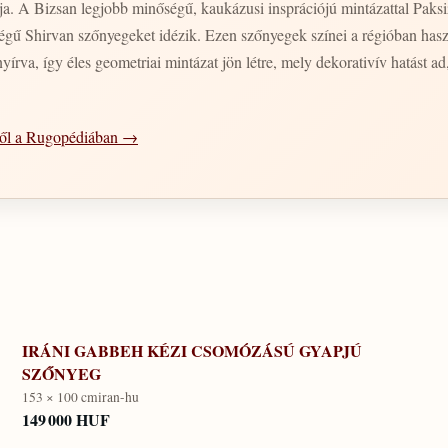
zetessége,
égű Shirvan szőnyegeket idézik. Ezen szőnyegek színei a régióban hasz
yírva, így éles geometriai mintázat jön létre, mely dekorativív hatást ad
ről a Rugopédiában →
IRÁNI GABBEH KÉZI CSOMÓZÁSÚ GYAPJÚ
SZŐNYEG
153 × 100 cm
iran-hu
149 000 HUF