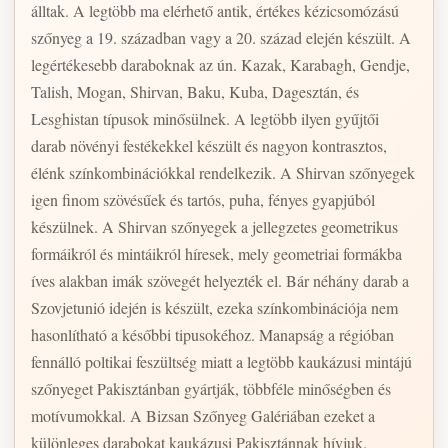
álltak. A legtöbb ma elérhető antik, értékes kézicsomózású
szőnyeg a 19. században vagy a 20. század elején készült. A
legértékesebb daraboknak az ún. Kazak, Karabagh, Gendje,
Talish, Mogan, Shirvan, Baku, Kuba, Dagesztán, és
Lesghistan típusok minősülnek. A legtöbb ilyen gyűjtői
darab növényi festékekkel készült és nagyon kontrasztos,
élénk színkombinációkkal rendelkezik. A Shirvan szőnyegek
igen finom szövésűek és tartós, puha, fényes gyapjúból
készülnek. A Shirvan szőnyegek a jellegzetes geometrikus
formáikról és mintáikról híresek, mely geometriai formákba
íves alakban imák szövegét helyezték el. Bár néhány darab a
Szovjetunió idején is készült, ezeka színkombinációja nem
hasonlítható a későbbi tipusokéhoz. Manapság a régióban
fennálló poltikai feszültség miatt a legtöbb kaukázusi mintájú
szőnyeget Pakisztánban gyártják, többféle minőségben és
motívumokkal. A Bizsan Szőnyeg Galériában ezeket a
különleges darabokat kaukázusi Pakisztánnak hívjuk.