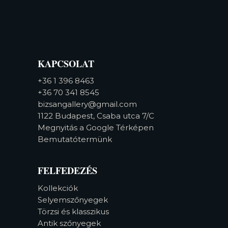
KAPCSOLAT
+36 1 396 8463
+36 70 341 8545
bizsangallery@gmail.com
1122 Budapest, Csaba utca 7/C
Megnyitás a Google Térképen
Bemutatótermünk
FELFEDEZÉS
Kollekciók
Selyemszőnyegek
Törzsi és klasszikus
Antik szőnyegek