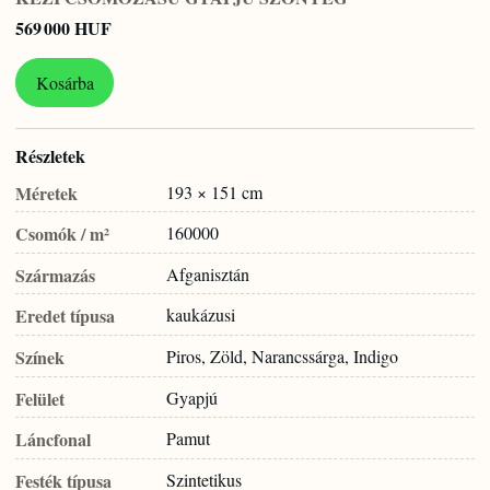
569 000 HUF
Kosárba
Részletek
Méretek
193 × 151 cm
Csomók / m²
160000
Származás
Afganisztán
Eredet típusa
kaukázusi
Színek
Piros, Zöld, Narancssárga, Indigo
Felület
Gyapjú
Láncfonal
Pamut
Festék típusa
Szintetikus