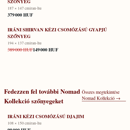
SZŐNYEG
187 × 147 cm
iran-hu
379 000 HUF
IRÁNI SHIRVAN KÉZI CSOMÓZÁSÚ GYAPJÚ
SZŐNYEG
194 × 137 cm
iran-hu
149 000 HUF
389 000 HUF
Fedezzen fel további
Nomad
Összes megtekintése
Nomad Kollekció
→
Kollekció
szőnyegeket
IRÁNI KÉZI CSOMÓZÁSÚ DJAJIM
108 × 150 cm
iran-hu
99 000 HUF