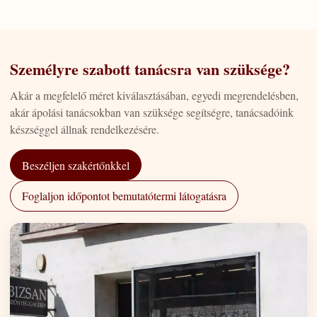
Személyre szabott tanácsra van szüksége?
Akár a megfelelő méret kiválasztásában, egyedi megrendelésben,
akár ápolási tanácsokban van szüksége segítségre, tanácsadóink
készséggel állnak rendelkezésére.
Beszéljen szakértőnkkel
Foglaljon időpontot bemutatótermi látogatásra