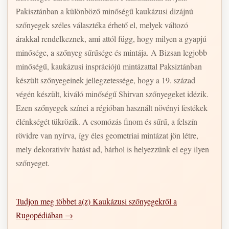
Pakisztánban a különböző minőségű kaukázusi dizájnú
szőnyegek széles választéka érhető el, melyek változó
árakkal rendelkeznek, ami attól függ, hogy milyen a gyapjú
minősége, a szőnyeg sűrűsége és mintája. A Bizsan legjobb
minőségű, kaukázusi insprációjú mintázattal Paksiztánban
készült szőnyegeinek jellegzetessége, hogy a 19. század
végén készült, kiváló minőségű Shirvan szőnyegeket idézik.
Ezen szőnyegek színei a régióban használt növényi festékek
élénkségét tükrözik. A csomózás finom és sűrű, a felszín
rövidre van nyírva, így éles geometriai mintázat jön létre,
mely dekorativív hatást ad, bárhol is helyezzünk el egy ilyen
szőnyeget.
Tudjon meg többet a(z) Kaukázusi szőnyegekről a
Rugopédiában →