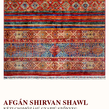
AFGÁN SHIRVAN SHAWL
KÉZI CSOMÓZÁSÚ GYAPJÚ SZŐNYEG