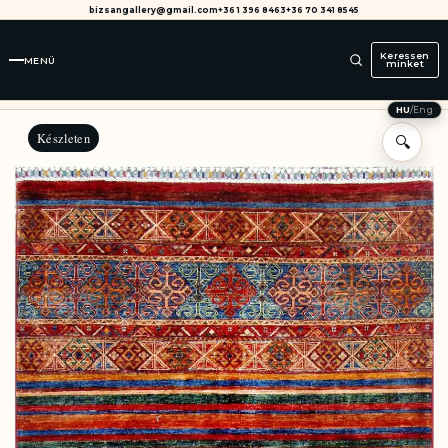
bizsangallery@gmail.com
+36 1 396 8463
+36 70 341 8545
Keressen
MENÜ
minket
HU
/
Eng
Készleten
🔍