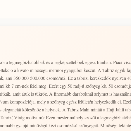
ői a legmegbízhatóbbak és a legképzettebbek egész Iránban. Piaci viszo
lekció a kiváló minőségú merinói gyapjúból készül. A Tabriz egyik fajt
k, ami 350.000-500.000 csomó/m2. Ez a tabrizi kereskedők nyelvén 40-
mi kb 7 cm-nek felel meg. Ezért egy 50 radj-ú szőnyeg kb. 50 csomót je
ritkák, amit áruk is tükröz. A finomabb daraboknál selymet is használna
tívum kompozíciója, mely a szőnyeg egész felületén helyezkedik el. Eze
eleganciát kölcsönöz a helynek. A Tabriz Mahi mintát a Haji Jalili tabr
egfinomabb gyapjú minőségű kézi csomózású szőnyegeit. Minőségi tekin