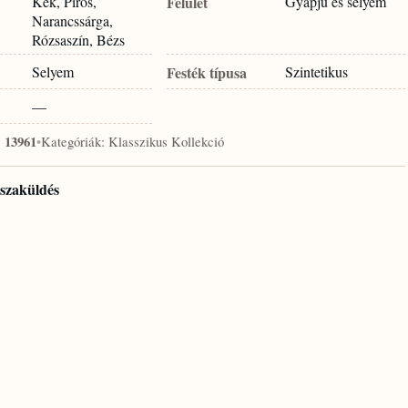
Kék, Piros,
Felület
Gyapjú és selyem
Narancssárga,
Rózsaszín, Bézs
Selyem
Festék típusa
Szintetikus
—
:
13961
•
Kategóriák:
Klasszikus Kollekció
isszaküldés