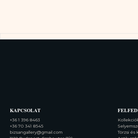
KAPCSOLAT
FELFED
+36 1 396 8463
Kollekció
+36 70 341 8545
Selyemsz
bizsangallery@gmail.com
Törzsi és 