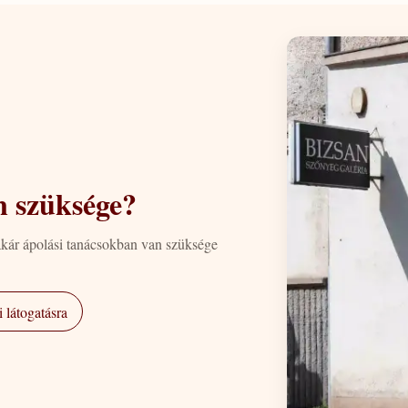
n szüksége?
akár ápolási tanácsokban van szüksége
 látogatásra