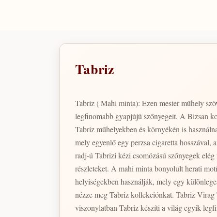
Tabriz
Tabriz ( Mahi minta): Ezen mester műhely szöv
legfinomabb gyapjújú szőnyegeit. A Bizsan kol
Tabriz műhelyekben és környékén is használna
mely egyenlő egy perzsa cigaretta hosszával, a
radj-ú Tabrizi kézi csomózású szőnyegek elég 
részleteket. A mahi minta bonyolult herati mo
helyiségekben használják, mely egy különleges 
nézze meg Tabriz kollekciónkat. Tabriz Virag Tabriz( Virág motívum): Ezen mester műhely szövői a legmegbízhatóbbak és a legképzettebbek egész Iránban. Piaci
viszonylatban Tabriz készíti a világ egyik l