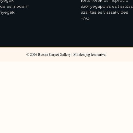
őnyegek
Történetek és inspiráció
rde és modern
Szőnyegápolás és tisztítás
őnyegek
Szállítás és visszaküldés
FAQ
©
2026
Bizsan Carpet Gallery |
Minden jog fenntartva.