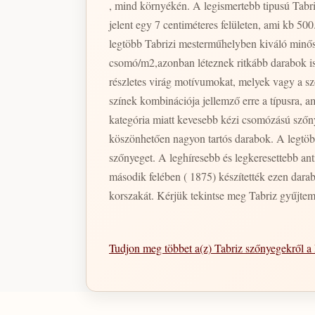
, mind környékén. A legismertebb tipusú Tabr
jelent egy 7 centiméteres felületen, ami kb 5
legtöbb Tabrizi mesterműhelyben kiváló minős
csomó/m2,azonban léteznek ritkább darabok is
részletes virág motívumokat, melyek vagy a s
színek kombinációja jellemző erre a típusra,
kategória miatt kevesebb kézi csomózású szőn
köszönhetően nagyon tartós darabok. A legtöbb 
szőnyeget. A leghíresebb és legkeresettebb anti
második felében ( 1875) készítették ezen dara
korszakát. Kérjük tekintse meg Tabriz gyűjte
Tudjon meg többet a(z) Tabriz szőnyegekről