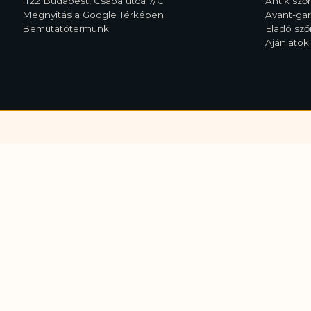
1122 Budapest, Csaba utca 7/C
Antik sz
Megnyitás a Google Térképen
Avant-ga
Bemutatótermünk
Eladó sz
Ajánlatok