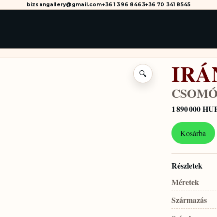
bizsangallery@gmail.com
+36 1 396 8463
+36 70 341 8545
IRÁ
🔍
CSOMÓ
1 890 000 HU
Kosárba
Részletek
Méretek
Származás