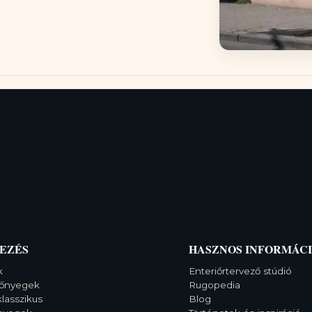
EZÉS
HASZNOS INFORMÁC
k
Enteriőrtervező stúdió
őnyegek
Rugopedia
klasszikus
Blog