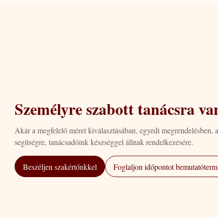
Személyre szabott tanácsra va
Akár a megfelelő méret kiválasztásában, egyedi megrendelésben, 
segítségre, tanácsadóink készséggel állnak rendelkezésére.
Beszéljen szakértőnkkel
Foglaljon időpontot bemutatótermi