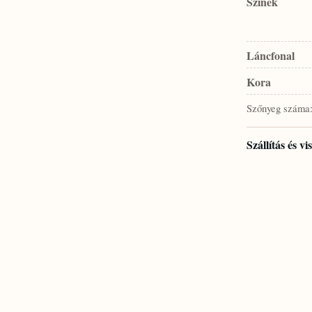
Színek
Láncfonal
Kora
Szőnyeg száma
Szállítás és v