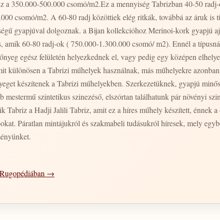
iz a 350.000-500.000 csomó/m2.Ez a mennyiség Tabrizban 40-50 radj-ot
00.000 csomó/m2. A 60-80 radj közöttiek elég ritkák, továbbá az áruk i
égű gyapjúval dolgoznak. a Bijan kollekcióhoz Merinoi-kork gyapjú aj
, amik 60-80 radj-ok ( 750.000-1.300.000 csomó/ m2). Ennél a típusnál
zőnyeg egész felületén helyezkednek el, vagy pedig egy középen elhel
 amit különösen a Tabrizi műhelyek használnak, más műhelyekre azonb
yeget készítenek a Tabrizi műhelyekben. Szerkezetüknek, gyapjú minő
mestermű szintetikus szinezéső, elszórtan találhatunk pár növényi szine
k Tabriz a Hadji Jalili Tabriz, amit ez a híres műhely készített, énnek 
bokat. Páratlan mintájukról és szakmabeli tudásukról híresek, mely egy
ményünket.
 a Rugopédiában →