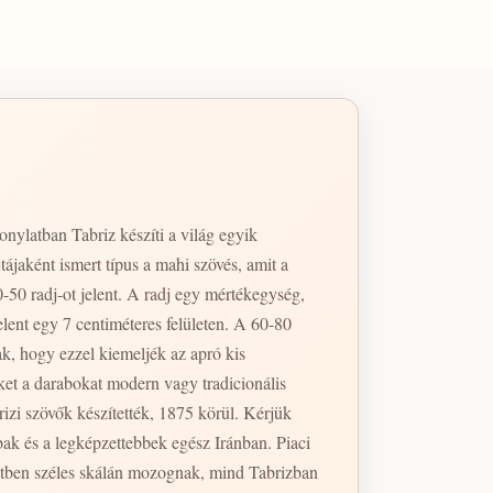
nylatban Tabriz készíti a világ egyik
ájaként ismert típus a mahi szövés, amit a
50 radj-ot jelent. A radj egy mértékegység,
lent egy 7 centiméteres felületen. A 60-80
k, hogy ezzel kiemeljék az apró kis
ket a darabokat modern vagy tradicionális
izi szövők készítették, 1875 körül. Kérjük
tetben széles skálán mozognak, mind Tabrizban