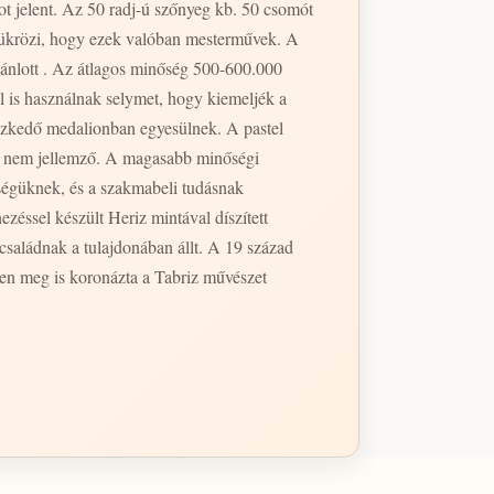
 jelent. Az 50 radj-ú szőnyeg kb. 50 csomót
s tükrözi, hogy ezek valóban mesterművek. A
ánlott . Az átlagos minőség 500-600.000
 is használnak selymet, hogy kiemeljék a
yezkedő medalionban egyesülnek. A pastel
an nem jellemző. A magasabb minőségi
ségüknek, és a szakmabeli tudásnak
zéssel készült Heriz mintával díszített
a családnak a tulajdonában állt. A 19 század
ben meg is koronázta a Tabriz művészet