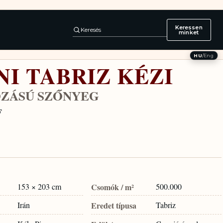
Keressen
Keresés
minket
HU
/
Eng
NI TABRIZ KÉZI
ZÁSÚ SZŐNYEG
F
153 × 203 cm
Csomók / m²
500.000
Irán
Eredet típusa
Tabriz