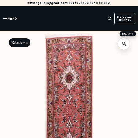
bizsangallery@gmail.com
+36 1 396 8463
+36 70 341 8545
Keressen
MENÜ
minket
HU
/
Eng
Készleten
🔍