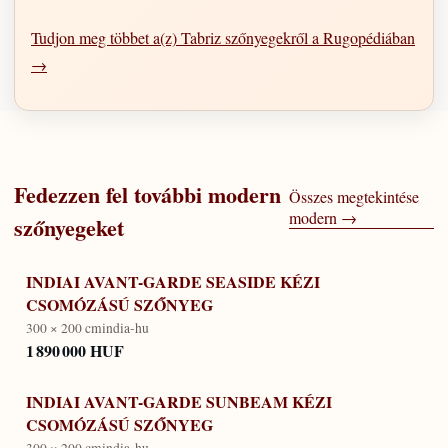
Tudjon meg többet a(z) Tabriz szőnyegekről a Rugopédiában
→
Fedezzen fel további
modern
Összes megtekintése
modern
→
szőnyegeket
INDIAI AVANT-GARDE SEASIDE KÉZI
CSOMÓZÁSÚ SZŐNYEG
300 × 200 cm
india-hu
1 890 000 HUF
INDIAI AVANT-GARDE SUNBEAM KÉZI
CSOMÓZÁSÚ SZŐNYEG
300 × 200 cm
india-hu