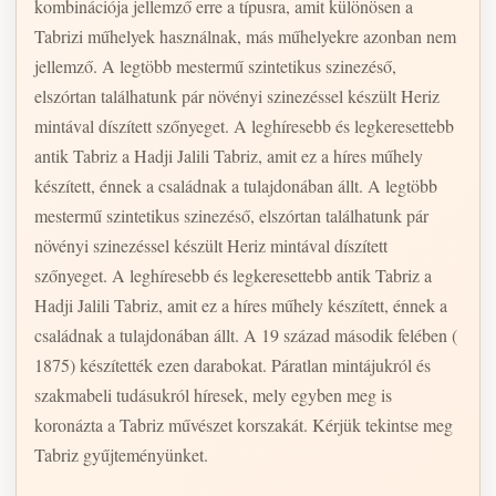
kombinációja jellemző erre a típusra, amit különösen a
Tabrizi műhelyek használnak, más műhelyekre azonban nem
jellemző. A legtöbb mestermű szintetikus szinezéső,
elszórtan találhatunk pár növényi szinezéssel készült Heriz
mintával díszített szőnyeget. A leghíresebb és legkeresettebb
antik Tabriz a Hadji Jalili Tabriz, amit ez a híres műhely
készített, énnek a családnak a tulajdonában állt. A legtöbb
mestermű szintetikus szinezéső, elszórtan találhatunk pár
növényi szinezéssel készült Heriz mintával díszített
szőnyeget. A leghíresebb és legkeresettebb antik Tabriz a
Hadji Jalili Tabriz, amit ez a híres műhely készített, énnek a
családnak a tulajdonában állt. A 19 század második felében (
1875) készítették ezen darabokat. Páratlan mintájukról és
szakmabeli tudásukról híresek, mely egyben meg is
koronázta a Tabriz művészet korszakát. Kérjük tekintse meg
Tabriz gyűjteményünket.