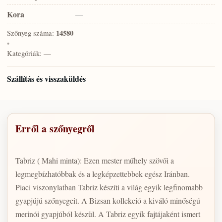
Kora
—
Szőnyeg száma:
14580
•
Kategóriák:
—
Szállítás és visszaküldés
Erről a szőnyegről
Tabriz ( Mahi minta): Ezen mester műhely szövői a
legmegbízhatóbbak és a legképzettebbek egész Iránban.
Piaci viszonylatban Tabriz készíti a világ egyik legfinomabb
gyapjújú szőnyegeit. A Bizsan kollekció a kiváló minőségú
merinói gyapjúból készül. A Tabriz egyik fajtájaként ismert