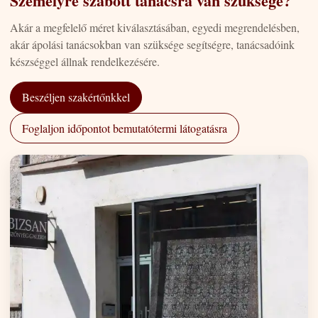
Személyre szabott tanácsra van szüksége?
Akár a megfelelő méret kiválasztásában, egyedi megrendelésben,
akár ápolási tanácsokban van szüksége segítségre, tanácsadóink
készséggel állnak rendelkezésére.
Beszéljen szakértőnkkel
Foglaljon időpontot bemutatótermi látogatásra