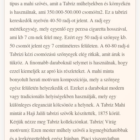
típus a mahi szövés, amit a Tabriz műhelyekben és környékén
is használnak, ami 350.000-500.000 csomó/m2. Ez a tabrizi
kereskedők nyelvén 40-50 radj-ot jelent. A radj egy
mértékegység, mely egyenlő egy perzsa cigaretta hosszával,
ami kb 7 cm-nek felel meg. Ezért egy 50 radj-ú szőnyeg kb.
50 csomót jelent egy 7 centiméteres felületen. A 60-80 radj-ú
Tabrizi kézi csomózású szőnyegek elég ritkák, amit áruk is
tükröz. A finomabb daraboknál selymet is használnak, hogy
ezzel kiemeljék az apró kis részleteket. A mahi minta
bonyolult herati motívum kompozíciója, mely a szőnyeg
egész felületén helyezkedik el. Ezeket a darabokat modern
vagy tradicionális helyiségekben használják, mely egy
különleges eleganciát kölcsönöz a helynek. A Tabriz Mahi
mintát a Haji Jalili tabrizi szövők készítették, 1875 körül.
Kérjük nézze meg Tabriz kollekciónkat. Tabriz( Virág
motívum): Ezen mester műhely szövői a legmegbízhatóbbak
és a legképzettebbek egész Iránban. Piaci viszonylatban