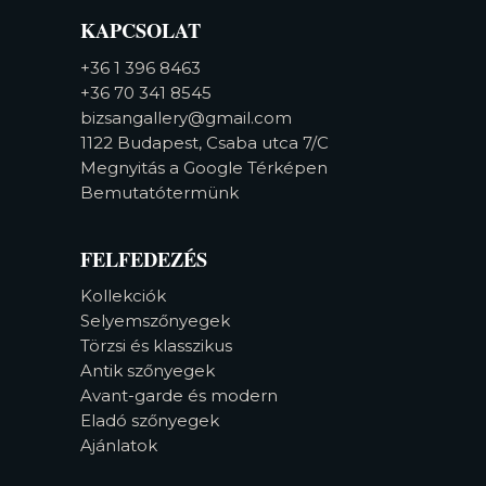
KAPCSOLAT
+36 1 396 8463
+36 70 341 8545
bizsangallery@gmail.com
1122 Budapest, Csaba utca 7/C
Megnyitás a Google Térképen
Bemutatótermünk
FELFEDEZÉS
Kollekciók
Selyemszőnyegek
Törzsi és klasszikus
Antik szőnyegek
Avant-garde és modern
Eladó szőnyegek
Ajánlatok