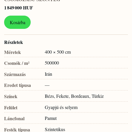
1 849 000 HUF
Kosárba
Részletek
Méretek
400 × 500 cm
Csomók / m²
500000
Származás
Irán
Eredet típusa
—
Színek
Bézs, Fekete, Bordeaux, Türkiz
Felület
Gyapjú és selyem
Láncfonal
Pamut
Festék típusa
Szintetikus