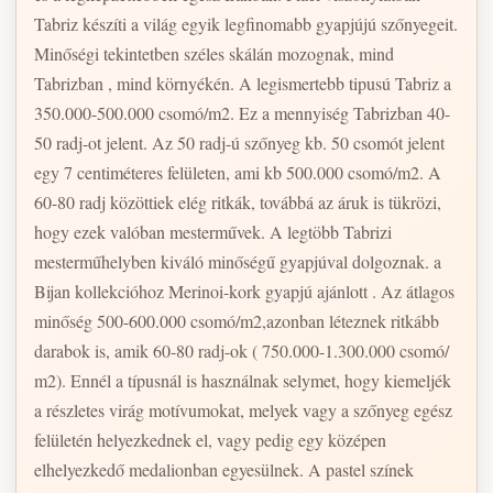
Tabriz készíti a világ egyik legfinomabb gyapjújú szőnyegeit.
Minőségi tekintetben széles skálán mozognak, mind
Tabrizban , mind környékén. A legismertebb tipusú Tabriz a
350.000-500.000 csomó/m2. Ez a mennyiség Tabrizban 40-
50 radj-ot jelent. Az 50 radj-ú szőnyeg kb. 50 csomót jelent
egy 7 centiméteres felületen, ami kb 500.000 csomó/m2. A
60-80 radj közöttiek elég ritkák, továbbá az áruk is tükrözi,
hogy ezek valóban mesterművek. A legtöbb Tabrizi
mesterműhelyben kiváló minőségű gyapjúval dolgoznak. a
Bijan kollekcióhoz Merinoi-kork gyapjú ajánlott . Az átlagos
minőség 500-600.000 csomó/m2,azonban léteznek ritkább
darabok is, amik 60-80 radj-ok ( 750.000-1.300.000 csomó/
m2). Ennél a típusnál is használnak selymet, hogy kiemeljék
a részletes virág motívumokat, melyek vagy a szőnyeg egész
felületén helyezkednek el, vagy pedig egy középen
elhelyezkedő medalionban egyesülnek. A pastel színek