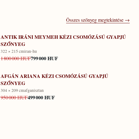
Összes szőnyeg megtekintése →
ANTIK IRÁNI MEYMEH KÉZI CSOMÓZÁSÚ GYAPJÚ
SZŐNYEG
322 × 215 cm
iran-hu
799 000 HUF
1 800 000 HUF
AFGÁN ARIANA KÉZI CSOMÓZÁSÚ GYAPJÚ
SZŐNYEG
304 × 209 cm
afganisztan
499 000 HUF
950 000 HUF