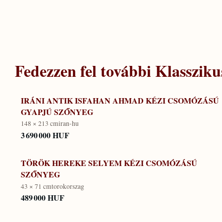
Fedezzen fel további
Klassziku
IRÁNI ANTIK ISFAHAN AHMAD KÉZI CSOMÓZÁSÚ
GYAPJÚ SZŐNYEG
148 × 213 cm
iran-hu
3 690 000 HUF
TÖRÖK HEREKE SELYEM KÉZI CSOMÓZÁSÚ
SZŐNYEG
43 × 71 cm
torokorszag
489 000 HUF