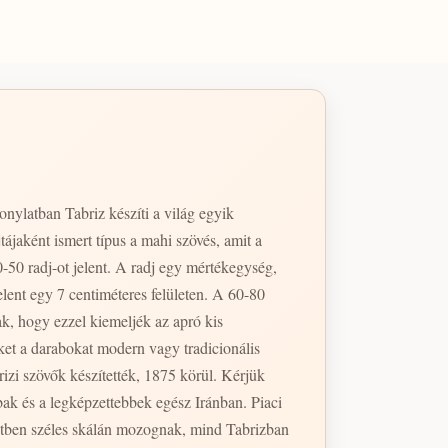
nylatban Tabriz készíti a világ egyik
ájaként ismert típus a mahi szövés, amit a
50 radj-ot jelent. A radj egy mértékegység,
lent egy 7 centiméteres felületen. A 60-80
k, hogy ezzel kiemeljék az apró kis
ket a darabokat modern vagy tradicionális
izi szövők készítették, 1875 körül. Kérjük
tetben széles skálán mozognak, mind Tabrizban