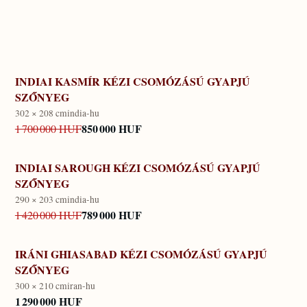
INDIAI KASMÍR KÉZI CSOMÓZÁSÚ GYAPJÚ
SZŐNYEG
302 × 208 cm
india-hu
850 000 HUF
1 700 000 HUF
INDIAI SAROUGH KÉZI CSOMÓZÁSÚ GYAPJÚ
SZŐNYEG
290 × 203 cm
india-hu
789 000 HUF
1 420 000 HUF
IRÁNI GHIASABAD KÉZI CSOMÓZÁSÚ GYAPJÚ
SZŐNYEG
300 × 210 cm
iran-hu
1 290 000 HUF