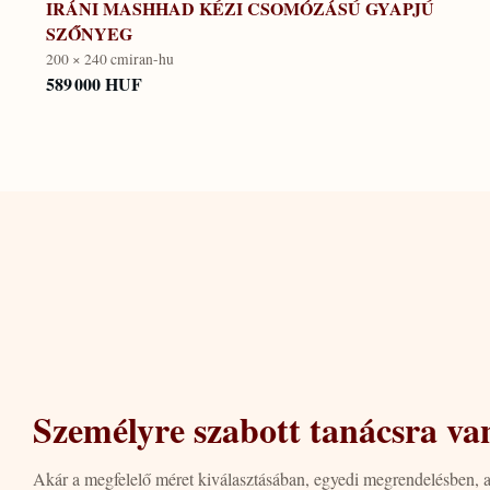
IRÁNI MASHHAD KÉZI CSOMÓZÁSÚ GYAPJÚ
SZŐNYEG
200 × 240 cm
iran-hu
589 000 HUF
Személyre szabott tanácsra va
Akár a megfelelő méret kiválasztásában, egyedi megrendelésben, 