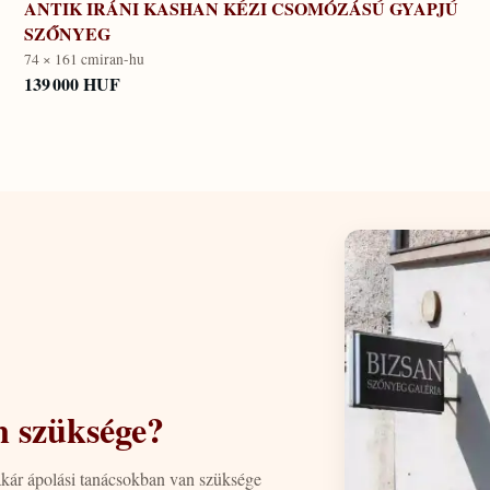
ANTIK IRÁNI KASHAN KÉZI CSOMÓZÁSÚ GYAPJÚ
SZŐNYEG
74 × 161 cm
iran-hu
139 000 HUF
n szüksége?
akár ápolási tanácsokban van szüksége