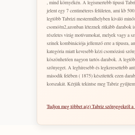
, mind környékén. A legismertebb tipusú Tabr
jelent egy 7 centiméteres felületen, ami kb 5
legtöbb Tabrizi mesterműhelyben kiváló minős
csomó/m2,azonban léteznek ritkább darabok is
részletes virág motívumokat, melyek vagy a s
színek kombinációja jellemző erre a típusra,
kategória miatt kevesebb kézi csomózású szőn
köszönhetően nagyon tartós darabok. A legtöbb 
szőnyeget. A leghíresebb és legkeresettebb anti
második felében ( 1875) készítették ezen dara
korszakát. Kérjük tekintse meg Tabriz gyűjte
Tudjon meg többet a(z) Tabriz szőnyegekről