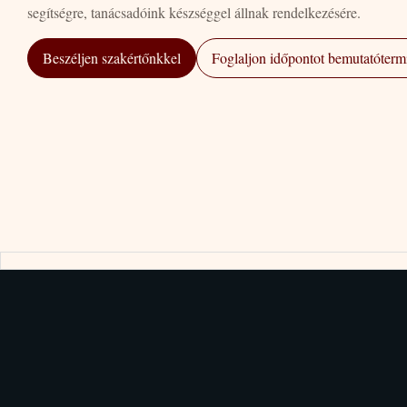
segítségre, tanácsadóink készséggel állnak rendelkezésére.
Beszéljen szakértőnkkel
Foglaljon időpontot bemutatótermi