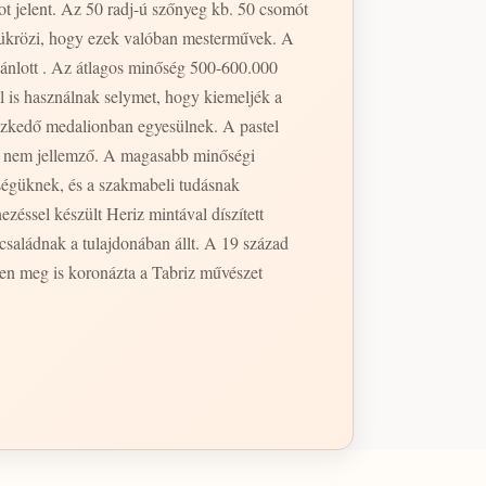
 jelent. Az 50 radj-ú szőnyeg kb. 50 csomót
s tükrözi, hogy ezek valóban mesterművek. A
ánlott . Az átlagos minőség 500-600.000
 is használnak selymet, hogy kiemeljék a
yezkedő medalionban egyesülnek. A pastel
an nem jellemző. A magasabb minőségi
ségüknek, és a szakmabeli tudásnak
zéssel készült Heriz mintával díszített
a családnak a tulajdonában állt. A 19 század
ben meg is koronázta a Tabriz művészet