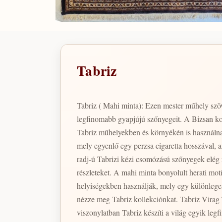
Tabriz
Tabriz ( Mahi minta): Ezen mester műhely szöv
legfinomabb gyapjújú szőnyegeit. A Bizsan kol
Tabriz műhelyekben és környékén is használna
mely egyenlő egy perzsa cigaretta hosszával, a
radj-ú Tabrizi kézi csomózású szőnyegek elég 
részleteket. A mahi minta bonyolult herati mo
helyiségekben használják, mely egy különleges 
nézze meg Tabriz kollekciónkat. Tabriz Virag Tabriz( Virág motívum): Ezen mester műhely szövői a legmegbízhatóbbak és a legképzettebbek egész Iránban. Piaci
viszonylatban Tabriz készíti a világ egyik l