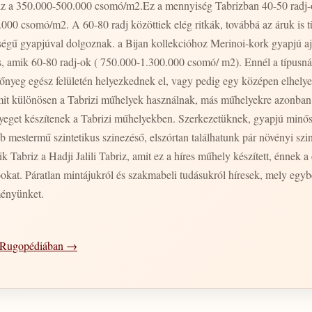
iz a 350.000-500.000 csomó/m2.Ez a mennyiség Tabrizban 40-50 radj-ot
00.000 csomó/m2. A 60-80 radj közöttiek elég ritkák, továbbá az áruk i
égű gyapjúval dolgoznak. a Bijan kollekcióhoz Merinoi-kork gyapjú aj
, amik 60-80 radj-ok ( 750.000-1.300.000 csomó/ m2). Ennél a típusnál
zőnyeg egész felületén helyezkednek el, vagy pedig egy középen elhel
 amit különösen a Tabrizi műhelyek használnak, más műhelyekre azonb
yeget készítenek a Tabrizi műhelyekben. Szerkezetüknek, gyapjú minő
mestermű szintetikus szinezéső, elszórtan találhatunk pár növényi szine
k Tabriz a Hadji Jalili Tabriz, amit ez a híres műhely készített, énnek 
bokat. Páratlan mintájukról és szakmabeli tudásukról híresek, mely egy
ményünket.
 a Rugopédiában →