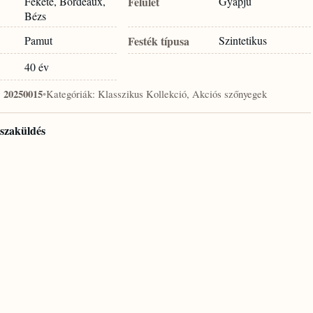
Fekete, Bordeaux,
Felület
Gyapjú
Bézs
Pamut
Festék típusa
Szintetikus
40 év
:
20250015
•
Kategóriák:
Klasszikus Kollekció, Akciós szőnyegek
isszaküldés