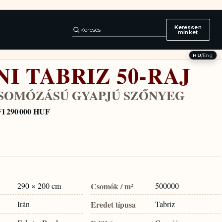
Keressen
Keresés
minket
HU
/
Eng
NI TABRIZ 50-RAJ
CSOMÓZÁSÚ GYAPJÚ SZŐNYEG
1 290 000 HUF
F
290 × 200 cm
Csomók / m²
500000
Irán
Eredet típusa
Tabriz