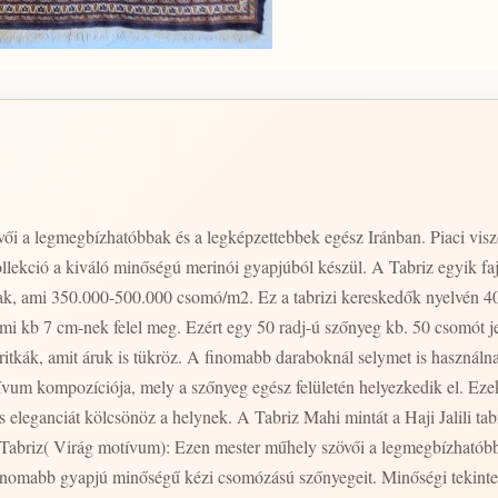
ői a legmegbízhatóbbak és a legképzettebbek egész Iránban. Piaci viszo
lekció a kiváló minőségú merinói gyapjúból készül. A Tabriz egyik fajt
k, ami 350.000-500.000 csomó/m2. Ez a tabrizi kereskedők nyelvén 40-
mi kb 7 cm-nek felel meg. Ezért egy 50 radj-ú szőnyeg kb. 50 csomót je
ritkák, amit áruk is tükröz. A finomabb daraboknál selymet is használna
tívum kompozíciója, mely a szőnyeg egész felületén helyezkedik el. Eze
eleganciát kölcsönöz a helynek. A Tabriz Mahi mintát a Haji Jalili tabr
egfinomabb gyapjú minőségű kézi csomózású szőnyegeit. Minőségi tekin