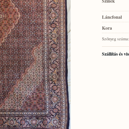
Színek
Láncfonal
Kora
Szőnyeg száma
Szállítás és v