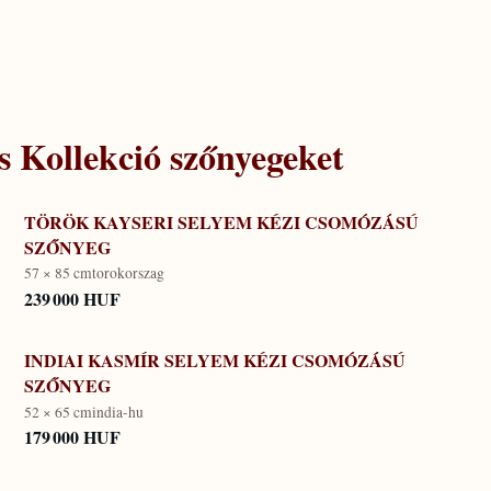
s Kollekció
szőnyegeket
TÖRÖK KAYSERI SELYEM KÉZI CSOMÓZÁSÚ
SZŐNYEG
57 × 85 cm
torokorszag
239 000 HUF
INDIAI KASMÍR SELYEM KÉZI CSOMÓZÁSÚ
SZŐNYEG
52 × 65 cm
india-hu
179 000 HUF