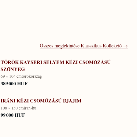
Összes megtekintése
Klasszikus Kollekció
→
TÖRÖK KAYSERI SELYEM KÉZI CSOMÓZÁSÚ
SZŐNYEG
69 × 104 cm
torokorszag
389 000 HUF
IRÁNI KÉZI CSOMÓZÁSÚ DJAJIM
108 × 150 cm
iran-hu
99 000 HUF