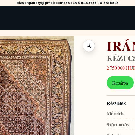
bizsangallery@gmail.com
+36 1 396 8463
+36 70 341 8545
IRÁ
🔍
KÉZI 
2 750 000 HU
Kosárba
Részletek
Méretek
Származás