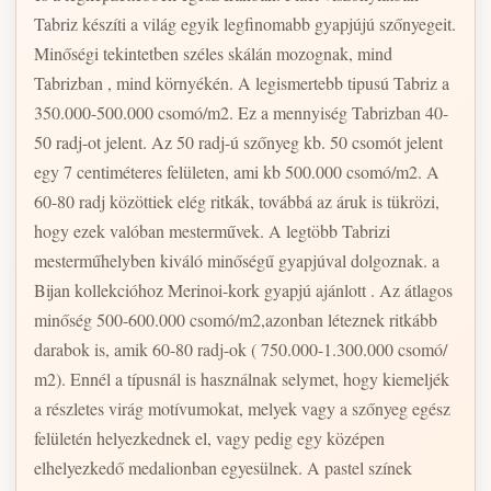
Tabriz készíti a világ egyik legfinomabb gyapjújú szőnyegeit.
Minőségi tekintetben széles skálán mozognak, mind
Tabrizban , mind környékén. A legismertebb tipusú Tabriz a
350.000-500.000 csomó/m2. Ez a mennyiség Tabrizban 40-
50 radj-ot jelent. Az 50 radj-ú szőnyeg kb. 50 csomót jelent
egy 7 centiméteres felületen, ami kb 500.000 csomó/m2. A
60-80 radj közöttiek elég ritkák, továbbá az áruk is tükrözi,
hogy ezek valóban mesterművek. A legtöbb Tabrizi
mesterműhelyben kiváló minőségű gyapjúval dolgoznak. a
Bijan kollekcióhoz Merinoi-kork gyapjú ajánlott . Az átlagos
minőség 500-600.000 csomó/m2,azonban léteznek ritkább
darabok is, amik 60-80 radj-ok ( 750.000-1.300.000 csomó/
m2). Ennél a típusnál is használnak selymet, hogy kiemeljék
a részletes virág motívumokat, melyek vagy a szőnyeg egész
felületén helyezkednek el, vagy pedig egy középen
elhelyezkedő medalionban egyesülnek. A pastel színek