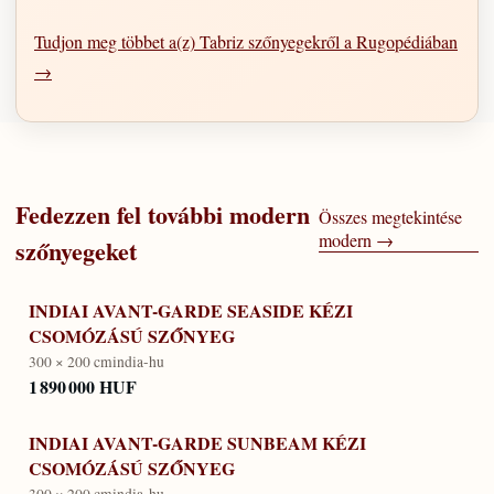
Tudjon meg többet a(z) Tabriz szőnyegekről a Rugopédiában
→
Fedezzen fel további
modern
Összes megtekintése
modern
→
szőnyegeket
INDIAI AVANT-GARDE SEASIDE KÉZI
CSOMÓZÁSÚ SZŐNYEG
300 × 200 cm
india-hu
1 890 000 HUF
INDIAI AVANT-GARDE SUNBEAM KÉZI
CSOMÓZÁSÚ SZŐNYEG
300 × 200 cm
india-hu