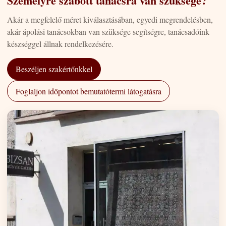
Személyre szabott tanácsra van szüksége?
Akár a megfelelő méret kiválasztásában, egyedi megrendelésben,
akár ápolási tanácsokban van szüksége segítségre, tanácsadóink
készséggel állnak rendelkezésére.
Beszéljen szakértőnkkel
Foglaljon időpontot bemutatótermi látogatásra