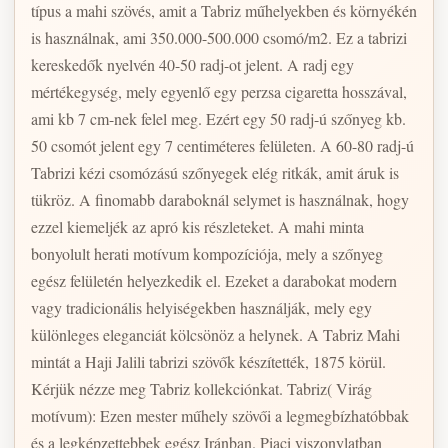
típus a mahi szövés, amit a Tabriz műhelyekben és környékén
is használnak, ami 350.000-500.000 csomó/m2. Ez a tabrizi
kereskedők nyelvén 40-50 radj-ot jelent. A radj egy
mértékegység, mely egyenlő egy perzsa cigaretta hosszával,
ami kb 7 cm-nek felel meg. Ezért egy 50 radj-ú szőnyeg kb.
50 csomót jelent egy 7 centiméteres felületen. A 60-80 radj-ú
Tabrizi kézi csomózású szőnyegek elég ritkák, amit áruk is
tükröz. A finomabb daraboknál selymet is használnak, hogy
ezzel kiemeljék az apró kis részleteket. A mahi minta
bonyolult herati motívum kompozíciója, mely a szőnyeg
egész felületén helyezkedik el. Ezeket a darabokat modern
vagy tradicionális helyiségekben használják, mely egy
különleges eleganciát kölcsönöz a helynek. A Tabriz Mahi
mintát a Haji Jalili tabrizi szövők készítették, 1875 körül.
Kérjük nézze meg Tabriz kollekciónkat. Tabriz( Virág
motívum): Ezen mester műhely szövői a legmegbízhatóbbak
és a legképzettebbek egész Iránban. Piaci viszonylatban