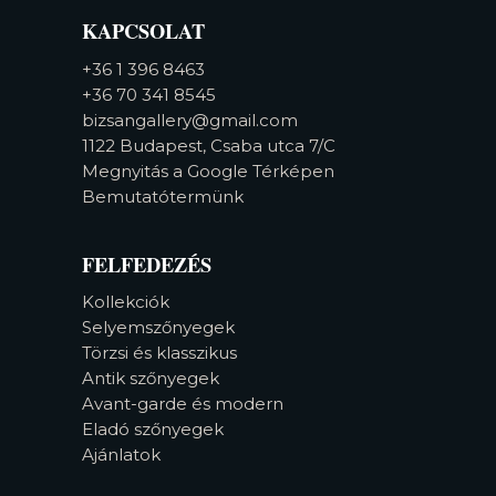
KAPCSOLAT
+36 1 396 8463
+36 70 341 8545
bizsangallery@gmail.com
1122 Budapest, Csaba utca 7/C
Megnyitás a Google Térképen
Bemutatótermünk
FELFEDEZÉS
Kollekciók
Selyemszőnyegek
Törzsi és klasszikus
Antik szőnyegek
Avant-garde és modern
Eladó szőnyegek
Ajánlatok