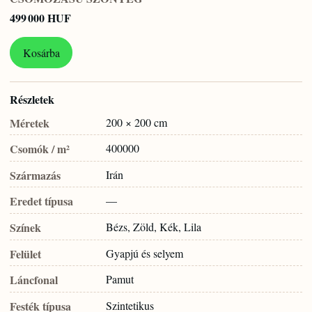
499 000 HUF
Kosárba
Részletek
Méretek
200 × 200 cm
Csomók / m²
400000
Származás
Irán
Eredet típusa
—
Színek
Bézs, Zöld, Kék, Lila
Felület
Gyapjú és selyem
Láncfonal
Pamut
Festék típusa
Szintetikus