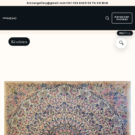
bizsangallery@gmail.com
+36 1 396 8463
+36 70 341 8545
Keressen
MENÜ
minket
HU
/
Eng
Készleten
🔍