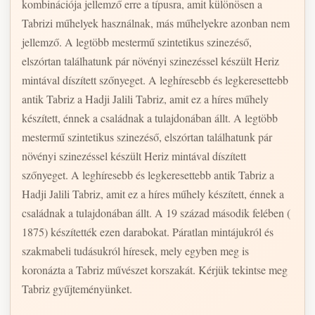
kombinációja jellemző erre a típusra, amit különösen a
Tabrizi műhelyek használnak, más műhelyekre azonban nem
jellemző. A legtöbb mestermű szintetikus szinezéső,
elszórtan találhatunk pár növényi szinezéssel készült Heriz
mintával díszített szőnyeget. A leghíresebb és legkeresettebb
antik Tabriz a Hadji Jalili Tabriz, amit ez a híres műhely
készített, énnek a családnak a tulajdonában állt. A legtöbb
mestermű szintetikus szinezéső, elszórtan találhatunk pár
növényi szinezéssel készült Heriz mintával díszített
szőnyeget. A leghíresebb és legkeresettebb antik Tabriz a
Hadji Jalili Tabriz, amit ez a híres műhely készített, énnek a
családnak a tulajdonában állt. A 19 század második felében (
1875) készítették ezen darabokat. Páratlan mintájukról és
szakmabeli tudásukról híresek, mely egyben meg is
koronázta a Tabriz művészet korszakát. Kérjük tekintse meg
Tabriz gyűjteményünket.