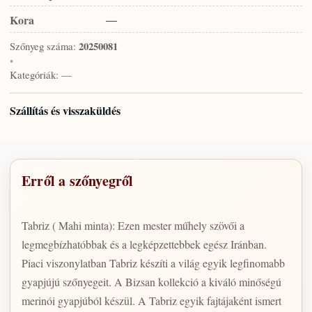
Kora
—
Szőnyeg száma:
20250081
•
Kategóriák:
—
Szállítás és visszaküldés
Erről a szőnyegről
Tabriz ( Mahi minta): Ezen mester műhely szövői a
legmegbízhatóbbak és a legképzettebbek egész Iránban.
Piaci viszonylatban Tabriz készíti a világ egyik legfinomabb
gyapjújú szőnyegeit. A Bizsan kollekció a kiváló minőségú
merinói gyapjúból készül. A Tabriz egyik fajtájaként ismert