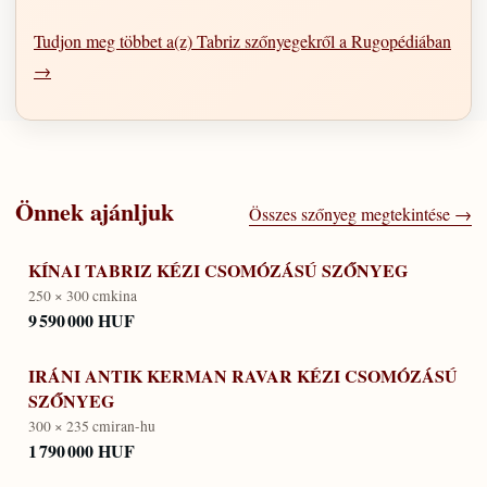
Tudjon meg többet a(z) Tabriz szőnyegekről a Rugopédiában
→
Önnek ajánljuk
Összes szőnyeg megtekintése →
KÍNAI TABRIZ KÉZI CSOMÓZÁSÚ SZŐNYEG
250 × 300 cm
kina
9 590 000 HUF
IRÁNI ANTIK KERMAN RAVAR KÉZI CSOMÓZÁSÚ
SZŐNYEG
300 × 235 cm
iran-hu
1 790 000 HUF