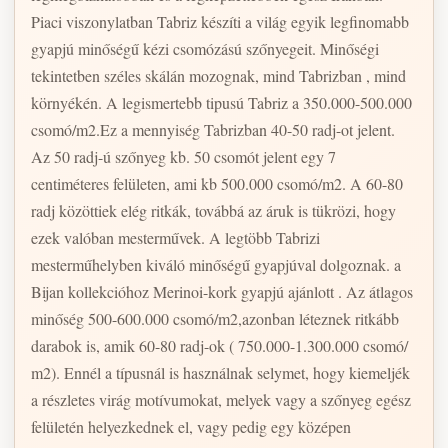
Piaci viszonylatban Tabriz készíti a világ egyik legfinomabb
gyapjú minőségű kézi csomózású szőnyegeit. Minőségi
tekintetben széles skálán mozognak, mind Tabrizban , mind
környékén. A legismertebb tipusú Tabriz a 350.000-500.000
csomó/m2.Ez a mennyiség Tabrizban 40-50 radj-ot jelent.
Az 50 radj-ú szőnyeg kb. 50 csomót jelent egy 7
centiméteres felületen, ami kb 500.000 csomó/m2. A 60-80
radj közöttiek elég ritkák, továbbá az áruk is tükrözi, hogy
ezek valóban mesterművek. A legtöbb Tabrizi
mesterműhelyben kiváló minőségű gyapjúval dolgoznak. a
Bijan kollekcióhoz Merinoi-kork gyapjú ajánlott . Az átlagos
minőség 500-600.000 csomó/m2,azonban léteznek ritkább
darabok is, amik 60-80 radj-ok ( 750.000-1.300.000 csomó/
m2). Ennél a típusnál is használnak selymet, hogy kiemeljék
a részletes virág motívumokat, melyek vagy a szőnyeg egész
felületén helyezkednek el, vagy pedig egy középen