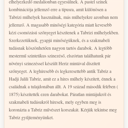
elhelyezkedő medalionban egyesülnek. A pastel színek
kombinációja jellemző erre a típusra, amit különösen a
Tabrizi műhelyek használnak, más műhelyekre azonban nem
jellemző. A magasabb minőségi kategória miatt kevesebb
kézi csomózású szőnyeget készítenek a Tabrizi műhelyekben.
Szerkezetüknek, gyapjú minőségüknek, és a szakmabeli
tudásnak köszönhetően nagyon tartós darabok. A legtöbb
mestermű szintetikus szinezéső, elszórtan találhatunk pár
növényi szinezéssel készült Heriz mintával díszített
szőnyeget. A leghíresebb és legkeresettebb antik Tabriz a
Hadji Jalili Tabriz, amit ez a híres műhely készített, énnek a
családnak a tulajdonában állt. A 19 század második felében (
1875) készítették ezen darabokat. Páratlan mintájukról és
szakmabeli tudásukról híresek, mely egyben meg is
koronázta a Tabriz művészet korszakát. Kérjük tekintse meg
Tabriz gyűjteményünket.