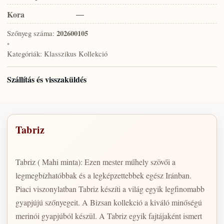
Kora
—
Szőnyeg száma:
202600105
•
Kategóriák:
Klasszikus Kollekció
Szállítás és visszaküldés
Tabriz
Tabriz ( Mahi minta): Ezen mester műhely szövői a
legmegbízhatóbbak és a legképzettebbek egész Iránban.
Piaci viszonylatban Tabriz készíti a világ egyik legfinomabb
gyapjújú szőnyegeit. A Bizsan kollekció a kiváló minőségú
merinói gyapjúból készül. A Tabriz egyik fajtájaként ismert