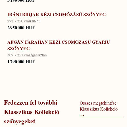
IRÁNI BIDJAR KÉZI CSOMÓZÁSÚ SZŐNYEG
292 × 250 cm
iran-hu
2 950 000 HUF
AFGÁN FARAHAN KÉZI CSOMÓZÁSÚ GYAPJÚ
SZŐNYEG
309 × 257 cm
afganisztan
1 790 000 HUF
Fedezzen fel további
Összes megtekintése
Klasszikus Kollekció
Klasszikus Kollekció
→
szőnyegeket