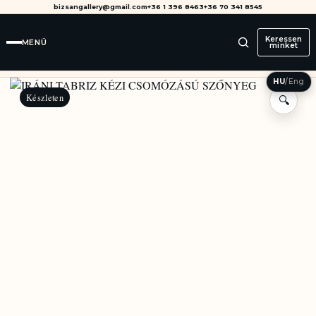
bizsangallery@gmail.com
+36 1 396 8463
+36 70 341 8545
Keressen
MENÜ
minket
HU
/
Eng
Készleten
🔍