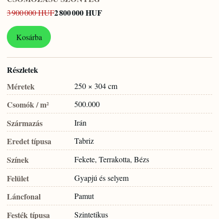
2 800 000 HUF
3 900 000 HUF
Kosárba
Részletek
Méretek
250 × 304 cm
Csomók / m²
500.000
Származás
Irán
Eredet típusa
Tabriz
Színek
Fekete, Terrakotta, Bézs
Felület
Gyapjú és selyem
Láncfonal
Pamut
Festék típusa
Szintetikus