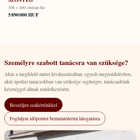
306 × 400 cm
iran-hu
5 890 000 HUF
Személyre szabott tanácsra van szüksége?
Akár a megfelelő méret kiválasztásában, egyedi megrendelésben,
akár ápolási tanácsokban van szüksége segítségre, tanácsadóink
készséggel állnak rendelkezésére.
Beszéljen szakértőnkkel
Foglaljon időpontot bemutatótermi látogatásra