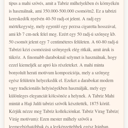
típus a mahi szövés, amit a Tabriz műhelyekben és környékén
is használnak, ami 350.000-500.000 csomó/m2. Ez a tabrizi
kereskedők nyelvén 40-50 radj-ot jelent. A radj egy
mértékegység, mely egyenlő egy perzsa cigaretta hosszával,
ami kb 7 cm-nek felel meg. Ezért egy 50 radj-ú szőnyeg kb.
50 csomót jelent egy 7 centiméteres felületen. A 60-80 radj-ú
Tabrizi kézi csomózású szőnyegek elég ritkák, amit áruk is
tükröz. A finomabb daraboknál selymet is használnak, hogy
ezzel kiemeljék az apró kis részleteket. A mahi minta
bonyolult herati motívum kompozíciója, mely a szőnyeg
egész felületén helyezkedik el. Ezeket a darabokat modern
vagy tradicionális helyiségekben használják, mely egy
különleges eleganciát kölcsönöz a helynek. A Tabriz Mahi
mintát a Haji Jalili tabrizi szövők készítették, 1875 körül.
Kérjük nézze meg Tabriz kollekciónkat. Tabriz Virag Tabriz(
Virág motívum): Ezen mester műhely szövői a
legmegbízhatóbbak és a legképzettebbek egész Iránban.