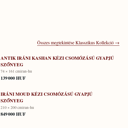
Összes megtekintése
Klasszikus Kollekció
→
ANTIK IRÁNI KASHAN KÉZI CSOMÓZÁSÚ GYAPJÚ
SZŐNYEG
74 × 161 cm
iran-hu
139 000 HUF
IRÁNI MOUD KÉZI CSOMÓZÁSÚ GYAPJÚ
SZŐNYEG
210 × 200 cm
iran-hu
849 000 HUF