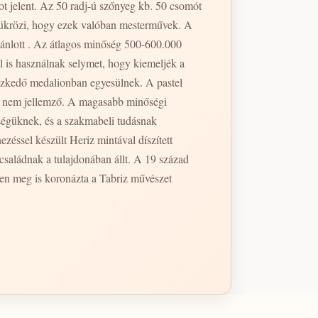
 jelent. Az 50 radj-ú szőnyeg kb. 50 csomót
s tükrözi, hogy ezek valóban mesterművek. A
ánlott . Az átlagos minőség 500-600.000
 is használnak selymet, hogy kiemeljék a
yezkedő medalionban egyesülnek. A pastel
an nem jellemző. A magasabb minőségi
ségüknek, és a szakmabeli tudásnak
zéssel készült Heriz mintával díszített
a családnak a tulajdonában állt. A 19 század
ben meg is koronázta a Tabriz művészet