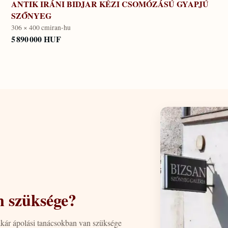
ANTIK IRÁNI BIDJAR KÉZI CSOMÓZÁSÚ GYAPJÚ
SZŐNYEG
306 × 400 cm
iran-hu
5 890 000 HUF
n szüksége?
akár ápolási tanácsokban van szüksége