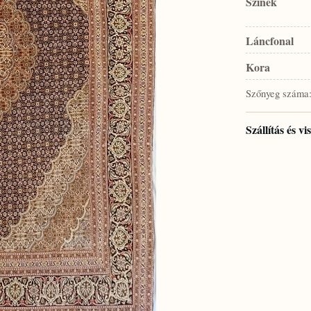
Színek
Láncfonal
Kora
Szőnyeg száma
Szállítás és v