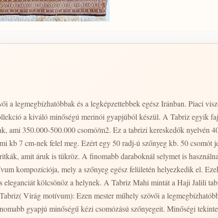
ői a legmegbízhatóbbak és a legképzettebbek egész Iránban. Piaci viszo
lekció a kiváló minőségú merinói gyapjúból készül. A Tabriz egyik fajt
k, ami 350.000-500.000 csomó/m2. Ez a tabrizi kereskedők nyelvén 40-
mi kb 7 cm-nek felel meg. Ezért egy 50 radj-ú szőnyeg kb. 50 csomót je
ritkák, amit áruk is tükröz. A finomabb daraboknál selymet is használna
tívum kompozíciója, mely a szőnyeg egész felületén helyezkedik el. Eze
eleganciát kölcsönöz a helynek. A Tabriz Mahi mintát a Haji Jalili tabr
egfinomabb gyapjú minőségű kézi csomózású szőnyegeit. Minőségi tekin