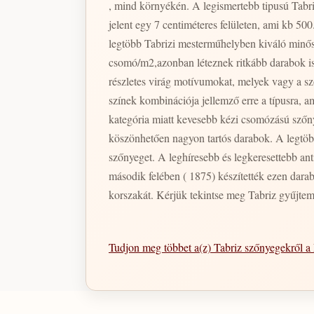
, mind környékén. A legismertebb tipusú Tabr
jelent egy 7 centiméteres felületen, ami kb 5
legtöbb Tabrizi mesterműhelyben kiváló minős
csomó/m2,azonban léteznek ritkább darabok is
részletes virág motívumokat, melyek vagy a s
színek kombinációja jellemző erre a típusra,
kategória miatt kevesebb kézi csomózású szőn
köszönhetően nagyon tartós darabok. A legtöbb 
szőnyeget. A leghíresebb és legkeresettebb anti
második felében ( 1875) készítették ezen dara
korszakát. Kérjük tekintse meg Tabriz gyűjte
Tudjon meg többet a(z) Tabriz szőnyegekről