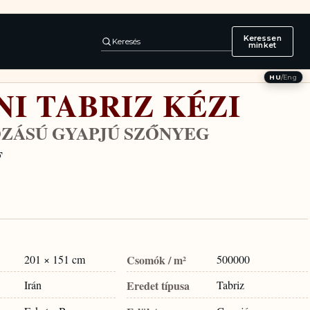
Keressen
Keresés
minket
HU
/
Eng
NI TABRIZ KÉZI
ZÁSÚ GYAPJÚ SZŐNYEG
F
201 × 151 cm
Csomók / m²
500000
Irán
Eredet típusa
Tabriz