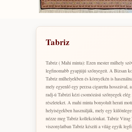
Tabriz
Tabriz ( Mahi minta): Ezen mester műhely szöv
legfinomabb gyapjújú szőnyegeit. A Bizsan kol
Tabriz műhelyekben és környékén is használna
mely egyenlő egy perzsa cigaretta hosszával, a
radj-ú Tabrizi kézi csomózású szőnyegek elég 
részleteket. A mahi minta bonyolult herati mo
helyiségekben használják, mely egy különleges 
nézze meg Tabriz kollekciónkat. Tabriz Virag Tabriz( Virág motívum): Ezen mester műhely szövői a legmegbízhatóbbak és a legképzettebbek egész Iránban. Piaci
viszonylatban Tabriz készíti a világ egyik l