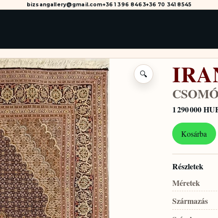
bizsangallery@gmail.com
+36 1 396 8463
+36 70 341 8545
IRA
🔍
CSOMÓ
1 290 000 HU
Kosárba
Részletek
Méretek
Származás