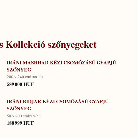
s Kollekció
szőnyegeket
IRÁNI MASHHAD KÉZI CSOMÓZÁSÚ GYAPJÚ
SZŐNYEG
200 × 240 cm
iran-hu
589 000 HUF
IRÁNI BIDJAR KÉZI CSOMÓZÁSÚ GYAPJÚ
SZŐNYEG
50 × 200 cm
iran-hu
188 999 HUF