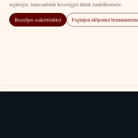
segítségre, tanácsadóink készséggel állnak rendelkezésére.
Beszéljen szakértőnkkel
Foglaljon időpontot bemutatótermi