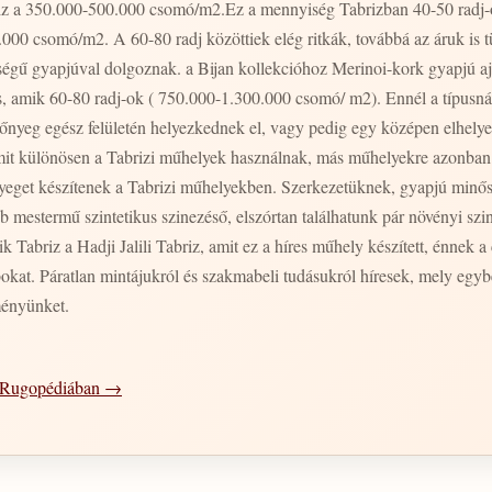
iz a 350.000-500.000 csomó/m2.Ez a mennyiség Tabrizban 40-50 radj-ot
00.000 csomó/m2. A 60-80 radj közöttiek elég ritkák, továbbá az áruk i
égű gyapjúval dolgoznak. a Bijan kollekcióhoz Merinoi-kork gyapjú aj
, amik 60-80 radj-ok ( 750.000-1.300.000 csomó/ m2). Ennél a típusnál
zőnyeg egész felületén helyezkednek el, vagy pedig egy középen elhel
 amit különösen a Tabrizi műhelyek használnak, más műhelyekre azonb
yeget készítenek a Tabrizi műhelyekben. Szerkezetüknek, gyapjú minő
mestermű szintetikus szinezéső, elszórtan találhatunk pár növényi szine
k Tabriz a Hadji Jalili Tabriz, amit ez a híres műhely készített, énnek 
bokat. Páratlan mintájukról és szakmabeli tudásukról híresek, mely egy
ményünket.
 a Rugopédiában →