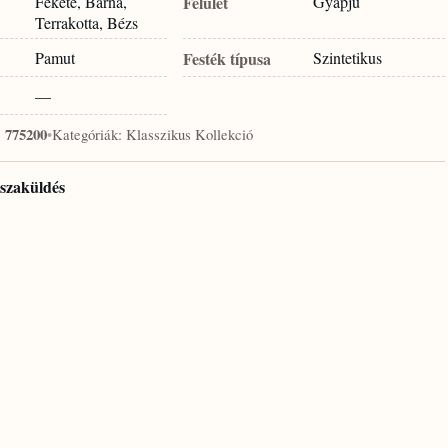
Fekete, Barna,
Felület
Gyapjú
Terrakotta, Bézs
Pamut
Festék típusa
Szintetikus
—
:
775200
•
Kategóriák:
Klasszikus Kollekció
isszaküldés