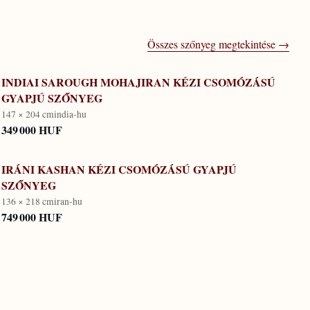
Összes szőnyeg megtekintése →
INDIAI SAROUGH MOHAJIRAN KÉZI CSOMÓZÁSÚ
GYAPJÚ SZŐNYEG
147 × 204 cm
india-hu
349 000 HUF
IRÁNI KASHAN KÉZI CSOMÓZÁSÚ GYAPJÚ
SZŐNYEG
136 × 218 cm
iran-hu
749 000 HUF