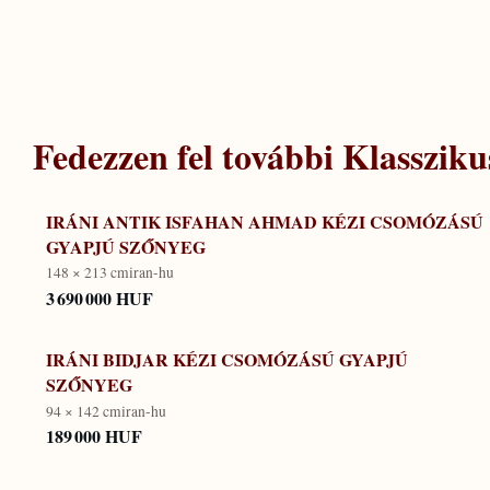
Fedezzen fel további
Klassziku
IRÁNI ANTIK ISFAHAN AHMAD KÉZI CSOMÓZÁSÚ
GYAPJÚ SZŐNYEG
148 × 213 cm
iran-hu
3 690 000 HUF
IRÁNI BIDJAR KÉZI CSOMÓZÁSÚ GYAPJÚ
SZŐNYEG
94 × 142 cm
iran-hu
189 000 HUF