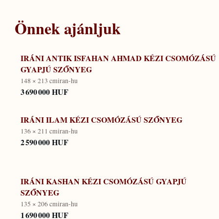
Önnek ajánljuk
IRÁNI ANTIK ISFAHAN AHMAD KÉZI CSOMÓZÁSÚ
GYAPJÚ SZŐNYEG
148 × 213 cm
iran-hu
3 690 000 HUF
IRÁNI ILAM KÉZI CSOMÓZÁSÚ SZŐNYEG
136 × 211 cm
iran-hu
2 590 000 HUF
IRÁNI KASHAN KÉZI CSOMÓZÁSÚ GYAPJÚ
SZŐNYEG
135 × 206 cm
iran-hu
1 690 000 HUF