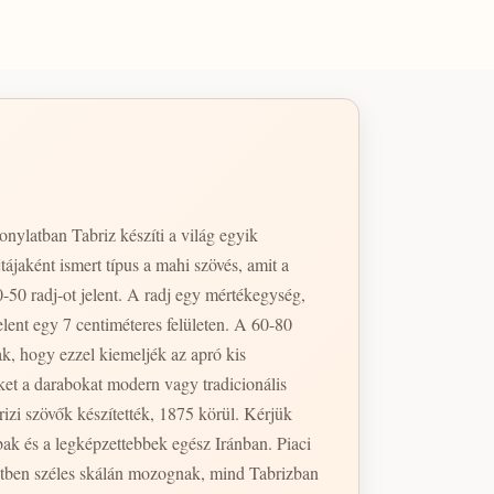
nylatban Tabriz készíti a világ egyik
ájaként ismert típus a mahi szövés, amit a
50 radj-ot jelent. A radj egy mértékegység,
lent egy 7 centiméteres felületen. A 60-80
k, hogy ezzel kiemeljék az apró kis
ket a darabokat modern vagy tradicionális
izi szövők készítették, 1875 körül. Kérjük
tetben széles skálán mozognak, mind Tabrizban