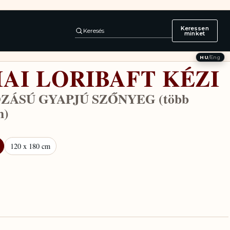
Keressen
Keresés
minket
HU
/
Eng
IAI LORIBAFT KÉZI
ÁSÚ GYAPJÚ SZŐNYEG (több
n)
120 x 180 cm