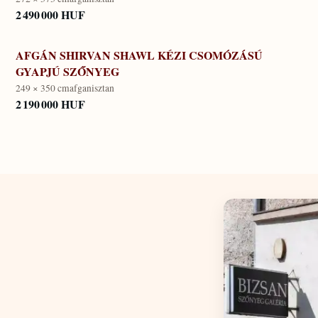
2 490 000 HUF
AFGÁN SHIRVAN SHAWL KÉZI CSOMÓZÁSÚ
GYAPJÚ SZŐNYEG
249 × 350 cm
afganisztan
2 190 000 HUF