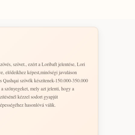
övés, szövet., ezért a Loribaft jelentése, Lori
tve, elődeikhez képest,minőségi javuláson
és Qashqai szövők készítenek-150.000-350.000
szőnyegeket, mely azt jelenti, hogy a
ítésénél kézzel sodort gyapjút
képességéhez hasonlóvá válik.