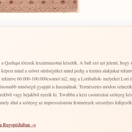
 Qashqai törzsek leszármazottai készítik. A baft szó azt jelenti, hogy sz
 képest mind a szövet sűrűségüket mind pedig a textúra alakjukat tekin
t tekintve 60.000-100.000csomó/ m2, míg a Loribaftok- melyeket Lori 
nomabb minőségű gyapjút is használnak. Természetes módon színezik a 
erekből vagy héjakból nyerik ki. Továbbá a kézi csomózású szőnyeg kész
ely által a szőnyeg az impresszionista festmények szeszélyes kifejező
l a Rugopédiában →