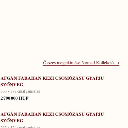
Összes megtekintése
Nomad Kollekció
→
AFGÁN FARAHAN KÉZI CSOMÓZÁSÚ GYAPJÚ
SZŐNYEG
300 × 398 cm
afganisztan
2 790 000 HUF
AFGÁN FARAHAN KÉZI CSOMÓZÁSÚ GYAPJÚ
SZŐNYEG
267 × 374 cm
afganisztan