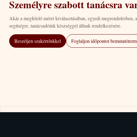
Személyre szabott tanácsra va
Akár a megfelelő méret kiválasztásában, egyedi megrendelésben, 
segítségre, tanácsadóink készséggel állnak rendelkezésére.
Beszéljen szakértőnkkel
Foglaljon időpontot bemutatótermi