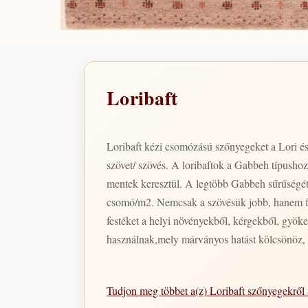
Loribaft
Loribaft kézi csomózású szőnyegeket a Lori és a
szövet/ szövés. A loribaftok a Gabbeh típushoz
mentek keresztül. A legtöbb Gabbeh sűrűségé
csomó/m2. Nemcsak a szövésük jobb, hanem fi
festéket a helyi növényekből, kérgekből, gyök
használnak,mely márványos hatást kölcsönöz, m
Tudjon meg többet a(z) Loribaft szőnyegekrő