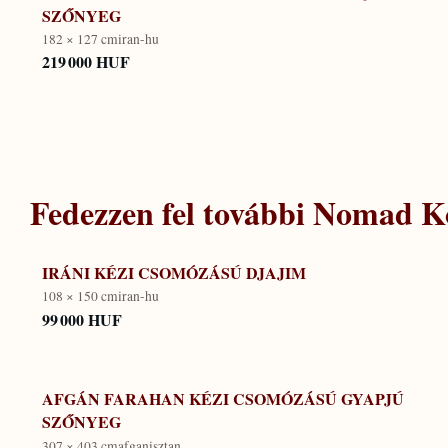
SZŐNYEG
182 × 127 cm
iran-hu
219 000 HUF
Fedezzen fel további
Nomad Ko
IRÁNI KÉZI CSOMÓZÁSÚ DJAJIM
108 × 150 cm
iran-hu
99 000 HUF
AFGÁN FARAHAN KÉZI CSOMÓZÁSÚ GYAPJÚ
SZŐNYEG
307 × 403 cm
afganisztan