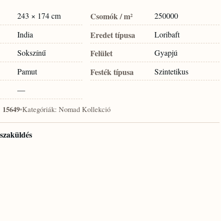
243 × 174 cm
Csomók / m²
250000
India
Eredet típusa
Loribaft
Sokszínű
Felület
Gyapjú
Pamut
Festék típusa
Szintetikus
—
:
15649
•
Kategóriák:
Nomad Kollekció
isszaküldés