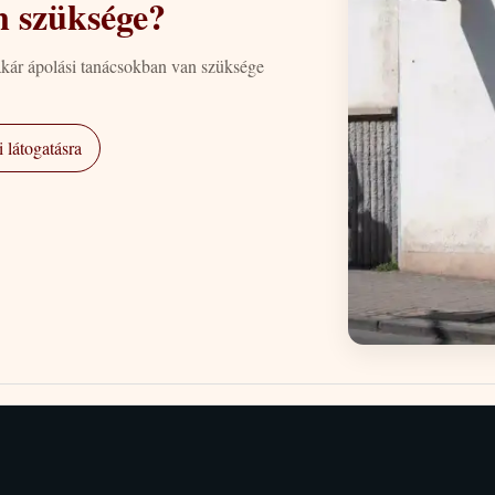
n szüksége?
akár ápolási tanácsokban van szüksége
 látogatásra