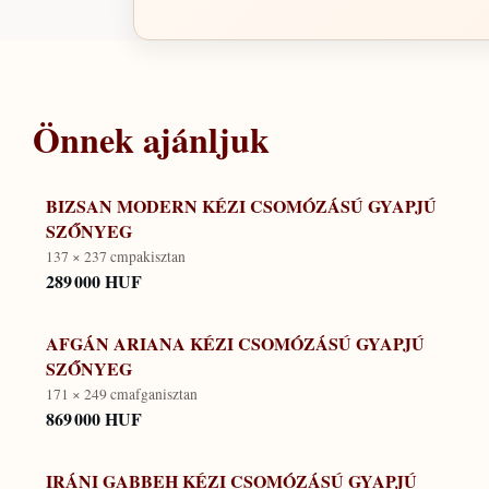
Önnek ajánljuk
BIZSAN MODERN KÉZI CSOMÓZÁSÚ GYAPJÚ
SZŐNYEG
137 × 237 cm
pakisztan
289 000 HUF
AFGÁN ARIANA KÉZI CSOMÓZÁSÚ GYAPJÚ
SZŐNYEG
171 × 249 cm
afganisztan
869 000 HUF
IRÁNI GABBEH KÉZI CSOMÓZÁSÚ GYAPJÚ