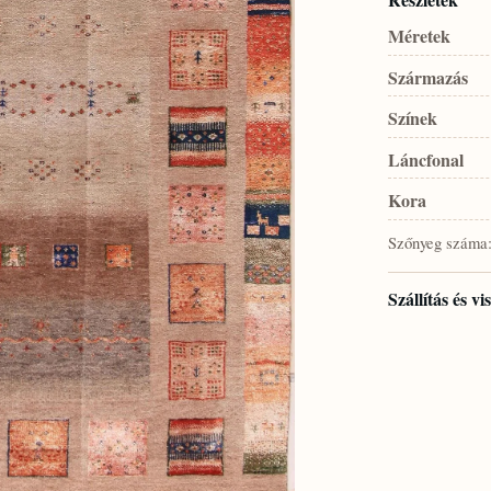
Méretek
Származás
Színek
Láncfonal
Kora
Szőnyeg száma
Szállítás és v