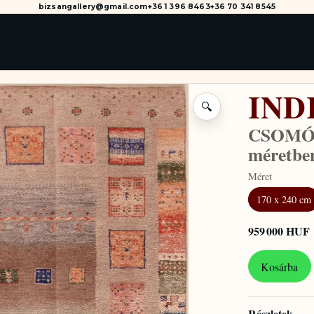
bizsangallery@gmail.com
+36 1 396 8463
+36 70 341 8545
IND
🔍
CSOMÓZ
méretbe
Méret
170 x 240 cm
959 000 HUF
Kosárba
Részletek