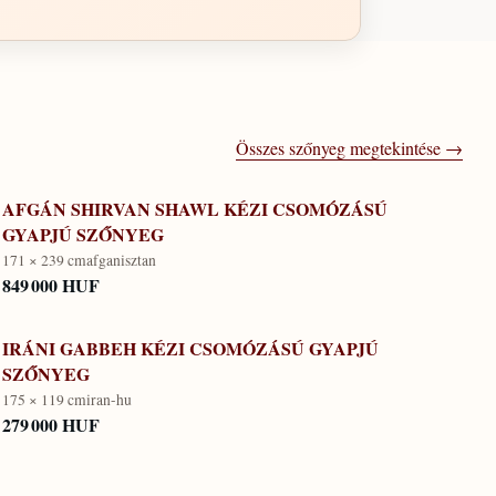
Összes szőnyeg megtekintése →
AFGÁN SHIRVAN SHAWL KÉZI CSOMÓZÁSÚ
GYAPJÚ SZŐNYEG
171 × 239 cm
afganisztan
849 000 HUF
IRÁNI GABBEH KÉZI CSOMÓZÁSÚ GYAPJÚ
SZŐNYEG
175 × 119 cm
iran-hu
279 000 HUF