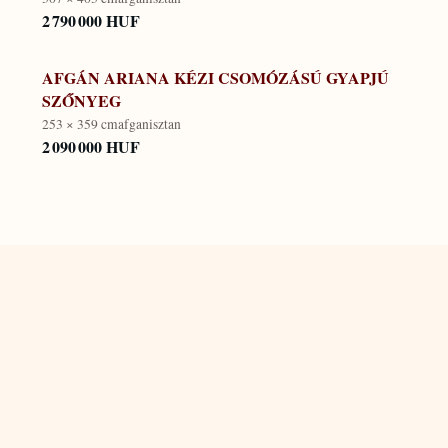
2 790 000 HUF
AFGÁN ARIANA KÉZI CSOMÓZÁSÚ GYAPJÚ
SZŐNYEG
253 × 359 cm
afganisztan
2 090 000 HUF