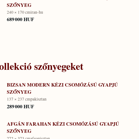
SZŐNYEG
240 × 170 cm
iran-hu
689 000 HUF
llekció
szőnyegeket
BIZSAN MODERN KÉZI CSOMÓZÁSÚ GYAPJÚ
SZŐNYEG
137 × 237 cm
pakisztan
289 000 HUF
AFGÁN FARAHAN KÉZI CSOMÓZÁSÚ GYAPJÚ
SZŐNYEG
272 × 373 cm
afganisztan