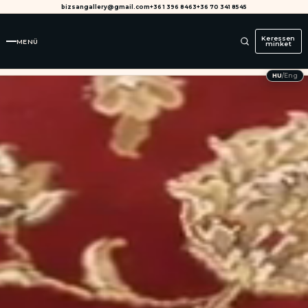
bizsangallery@gmail.com
+36 1 396 8463
+36 70 341 8545
Keressen
MENÜ
minket
HU
/
Eng