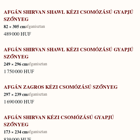
AFGÁN SHIRVAN SHAWL KÉZI CSOMÓZÁSÚ GYAPJÚ
KÉSZLETEN
SZŐNYEG
82 × 305 cm
afganisztan
489 000 HUF
AFGÁN SHIRVAN SHAWL KÉZI CSOMÓZÁSÚ GYAPJÚ
KÉSZLETEN
SZŐNYEG
249 × 296 cm
afganisztan
1 750 000 HUF
AFGÁN ZAGROS KÉZI CSOMÓZÁSÚ SZŐNYEG
KÉSZLETEN
297 × 239 cm
afganisztan
1 690 000 HUF
AFGÁN SHIRVAN KÉZI CSOMÓZÁSÚ GYAPJÚ
KÉSZLETEN
SZŐNYEG
173 × 234 cm
afganisztan
839 000 HUF