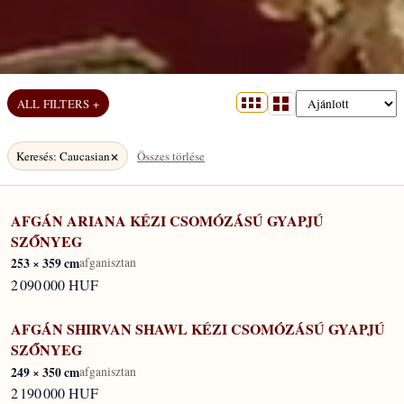
Shop All
ALL FILTERS +
These handmade rugs turn artistic vision into everyday beauty.
×
Keresés
:
Caucasian
Összes törlése
AFGÁN ARIANA KÉZI CSOMÓZÁSÚ GYAPJÚ
KÉSZLETEN
SZŐNYEG
253 × 359 cm
afganisztan
2 090 000 HUF
AFGÁN SHIRVAN SHAWL KÉZI CSOMÓZÁSÚ GYAPJÚ
KÉSZLETEN
SZŐNYEG
249 × 350 cm
afganisztan
2 190 000 HUF