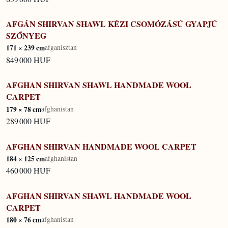
AFGÁN SHIRVAN SHAWL KÉZI CSOMÓZÁSÚ GYAPJÚ
KÉSZLETEN
SZŐNYEG
171 × 239 cm
afganisztan
849 000 HUF
AFGHAN SHIRVAN SHAWL HANDMADE WOOL
KÉSZLETEN
CARPET
179 × 78 cm
afghanistan
289 000 HUF
AFGHAN SHIRVAN HANDMADE WOOL CARPET
KÉSZLETEN
184 × 125 cm
afghanistan
460 000 HUF
AFGHAN SHIRVAN SHAWL HANDMADE WOOL
KÉSZLETEN
CARPET
180 × 76 cm
afghanistan