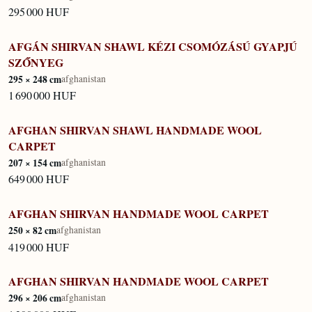
295 000 HUF
AFGÁN SHIRVAN SHAWL KÉZI CSOMÓZÁSÚ GYAPJÚ
KÉSZLETEN
SZŐNYEG
295 × 248 cm
afghanistan
1 690 000 HUF
AFGHAN SHIRVAN SHAWL HANDMADE WOOL
KÉSZLETEN
CARPET
207 × 154 cm
afghanistan
649 000 HUF
AFGHAN SHIRVAN HANDMADE WOOL CARPET
KÉSZLETEN
250 × 82 cm
afghanistan
419 000 HUF
AFGHAN SHIRVAN HANDMADE WOOL CARPET
KÉSZLETEN
296 × 206 cm
afghanistan