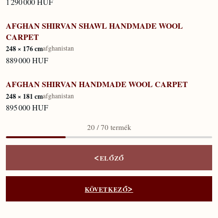
1 290 000 HUF
AFGHAN SHIRVAN SHAWL HANDMADE WOOL
KÉSZLETEN
CARPET
248 × 176 cm
afghanistan
889 000 HUF
AFGHAN SHIRVAN HANDMADE WOOL CARPET
KÉSZLETEN
248 × 181 cm
afghanistan
895 000 HUF
20 / 70 termék
<
ELŐZŐ
>
KÖVETKEZŐ